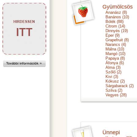
Gyümölcsös
Ananász
(8)
Banános
(10)
Bólék
(88)
Citrom
(14)
Dinnyés
(19)
Eper
(9)
Grapefruit
(8)
Narancs
(4)
Málna
(10)
Mangó
(10)
Papaya
(8)
Áfonya
(6)
Alma
(3)
Szőlő
(2)
Kivi
(3)
Kókusz
(2)
Sárgabarack
(2)
Szilva
(2)
Vegyes
(28)
Ünnepi