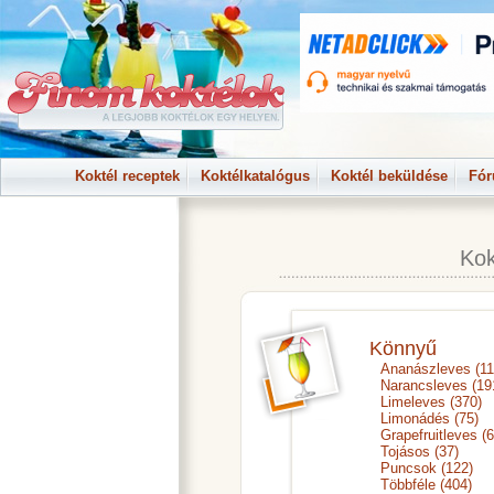
Koktél receptek
Koktélkatalógus
Koktél beküldése
Fó
Kok
Könnyű
Ananászleves
(11
Narancsleves
(19
Limeleves
(370)
Limonádés
(75)
Grapefruitleves
(6
Tojásos
(37)
Puncsok
(122)
Többféle
(404)