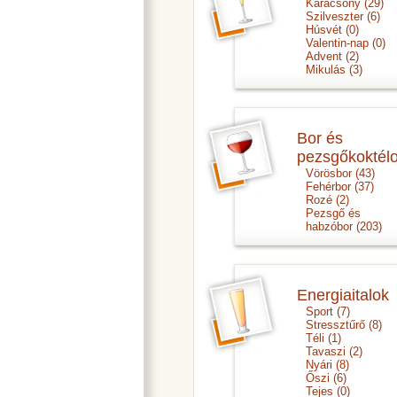
Karácsony
(29)
Szilveszter
(6)
Húsvét
(0)
Valentin-nap
(0)
Advent
(2)
Mikulás
(3)
Bor és
pezsgőkoktél
Vörösbor
(43)
Fehérbor
(37)
Rozé
(2)
Pezsgő és
habzóbor
(203)
Energiaitalok
Sport
(7)
Stressztűrő
(8)
Téli
(1)
Tavaszi
(2)
Nyári
(8)
Őszi
(6)
Tejes
(0)