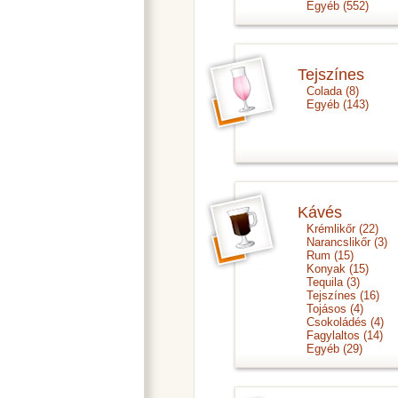
Egyéb
(552)
Tejszínes
Colada
(8)
Egyéb
(143)
Kávés
Krémlikőr
(22)
Narancslikőr
(3)
Rum
(15)
Konyak
(15)
Tequila
(3)
Tejszínes
(16)
Tojásos
(4)
Csokoládés
(4)
Fagylaltos
(14)
Egyéb
(29)