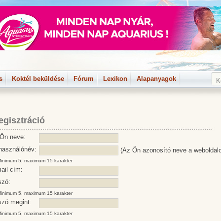
s
Koktél beküldése
Fórum
Lexikon
Alapanyagok
egisztráció
Ön neve:
használónév:
(Az Ön azonosító neve a weboldal
imum 5, maximum 15 karakter
ail cím:
szó:
imum 5, maximum 15 karakter
szó megint:
imum 5, maximum 15 karakter