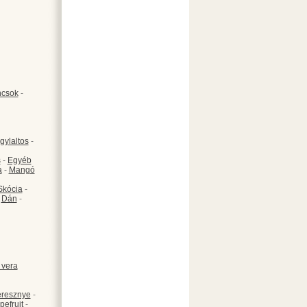
csok
-
gylaltos
-
s
-
Egyéb
a
-
Mangó
Skócia
-
-
Dán
-
 vera
resznye
-
pefruit
-