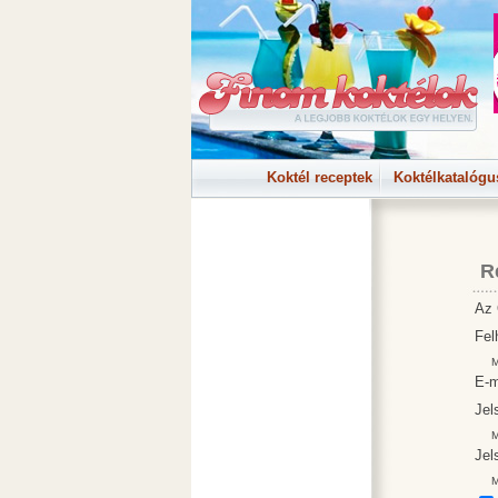
Koktél receptek
Koktélkatalógu
R
Az 
Fel
Min
E-m
Jel
Min
Jel
Min