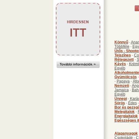
Könnyű
-
Anan
Többféle
-
Egy
Ütős - Shoote
Tejszínes
-
Co
Rétegezett
-
S
Kávés
-
Kréml
Egyéb
Alkoholmente
Gyümölcsös
-
Papaya
-
Áfo
Nemzeti
-
Ang
Jamaica
-
Bah
Egyéb
Ünnepi
-
Kará
Sörös
-
Édes
Bor és pezsg
Melegitalok
-
Energiaitalok
Egészséges i
Alapanyagok
Csokoládé
-
C