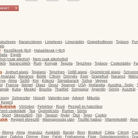
ászleves
-
Narancsleves
-
Limeleves
-
Limonádés
-
Grapefruitleves
-
Tojásos
-
Pun
éb
r
-
Kezdőknek (8ct)
-
Haladóknak (>8ct)
lada
-
Egyéb
hot (csak alkohol)
-
Nem csak alkoholból
ikőr
-
Narancslikőr
-
Rum
-
Konyak
-
Tequila
-
Tejszínes
-
Tojásos
-
Csokoládés
-
Fa
s
-
Joghurt alapú
-
Tejalapú
-
Tejszínes
-
Üdítő alapú
-
Gyümölcslé alapú
-
Szirupo
-
Ananász
-
Banános
-
Bólék
-
Citrom
-
Dinnyés
-
Eper
-
Grapefruit
-
Narancs
-
Máln
nya
-
Alma
-
Szőlő
-
Kivi
-
Kókusz
-
Sárgabarack
-
Szilva
-
Vegyes
ol
-
Francia
-
Német
-
Olasz
-
Orosz
-
Spanyol
-
USA
-
Hollandia
-
Ausztria - Svájc
-
amák
-
Kuba
-
Mexikó
-
Brazília
-
Thaiföld
-
Szingapúr
-
Argentín
-
Görög
-
Ausztrál
csony
-
Szilveszter
-
Húsvét
-
Valentin-nap
-
Advent
-
Mikulás
-
Keserű
őkoktélok
-
Vörösbor
-
Fehérbor
-
Rozé
-
Pezsgő és habzóbor
Forró csokoládé
-
Tea
-
Gyümölcsös
-
Rumos
-
Sörös
-
Sport
-
Stressztűrő
-
Téli
-
Tavaszi
-
Nyári
-
Őszi
-
Tejes
-
Csokis
talok
-
Reggeli ébresztő
-
Másnaposság után
-
Tisztító hatású
-
Vitaminkoktél
-
Aloe
-
Áfonya
-
Alma
-
Ananász
-
Avokádó
-
Banán
-
Bors
-
Brokkoli
-
Cékla
-
Citrom
-
Cse
ukor
-
Datolya
-
Dinnye
-
Eper
-
Fahéj
-
Fokhagyma
-
Füge
-
Golgotagyümölcs
-
Gra