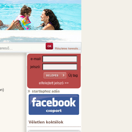
Részletes keresés...
e-mail:
jelszó:
Új tag
elfelejtett jelszó >>
on)
startlaphoz adás
Véletlen koktélok