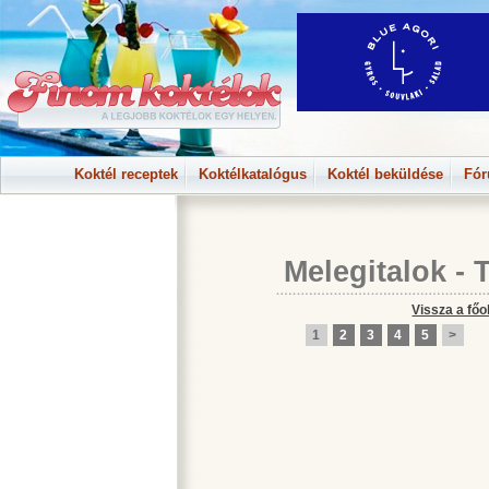
Koktél receptek
Koktélkatalógus
Koktél beküldése
Fó
Melegitalok
-
Vissza a főo
1
2
3
4
5
>