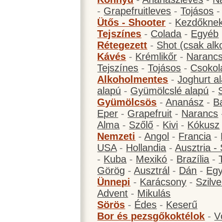
-
Grapefruitleves
-
Tojásos
Ütős - Shooter
-
Kezdőknek
Tejszínes
-
Colada
-
Egyéb
Rétegezett
-
Shot (csak alk
Kávés
-
Krémlikőr
-
Narancs
Tejszínes
-
Tojásos
-
Csokol
Alkoholmentes
-
Joghurt a
alapú
-
Gyümölcslé alapú
-
Gyümölcsös
-
Ananász
-
B
Eper
-
Grapefruit
-
Narancs
Alma
-
Szőlő
-
Kivi
-
Kókusz
Nemzeti
-
Angol
-
Francia
-
USA
-
Hollandia
-
Ausztria -
-
Kuba
-
Mexikó
-
Brazília
-
Görög
-
Ausztrál
-
Dán
-
Eg
Ünnepi
-
Karácsony
-
Szilve
Advent
-
Mikulás
Sörös
-
Édes
-
Keserű
Bor és pezsgőkoktélok
-
V