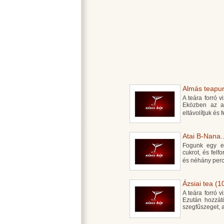
Almás teapun
A teára forró 
Eközben az a
eltávolítjuk és
Atai B-Nana..
Fogunk egy ed
cukrot, és felf
és néhány perc
Ázsiai tea (1
A teára forró v
Ezután hozzátö
szegfűszeget, a