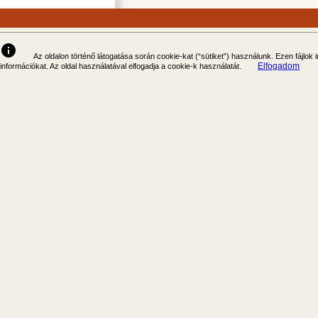
info
Az oldalon történő látogatása során cookie-kat (“sütiket”) használunk. Ezen fájlok
Elfogadom
információkat. Az oldal használatával elfogadja a cookie-k használatát.