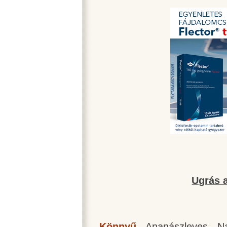
Ugrás a
Könnyű
-
Ananászleves
-
N