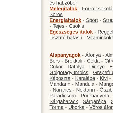
és habzóbor
Melegitalok
-
Forró csokol
Sörös
Energiaitalok
-
Sport
-
Stre
-
Tejes
-
Csokis
Egészséges italok
-
Reggel
Tisztító hatású
-
Vitaminkokt
Alapanyagok
-
Áfonya
-
Al
Bors
-
Brokkoli
-
Cékla
-
Cit
Cukor
-
Datolya
-
Dinnye
-
E
Golgotagyümölcs
-
Grapefru
Káposzta
-
Karalábé
-
Kivi
-
Mandarin
-
Mandula
-
Mang
-
Narancs
-
Nektarin
-
Őszib
Paradicsom
-
Póréhagyma
Sárgabarack
-
Sárgarépa
-
Torma
-
Uborka
-
Vörös áfo