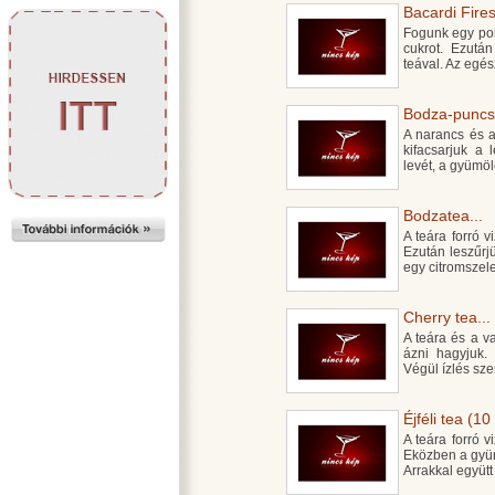
Bacardi Fires
Fogunk egy poh
cukrot. Ezután
teával. Az egé
Bodza-puncs 
A narancs és a
kifacsarjuk a
levét, a gyümöl
Bodzatea...
A teára forró v
Ezután leszűrj
egy citromszelet
Cherry tea...
A teára és a va
ázni hagyjuk. 
Végül ízlés sze
Éjféli tea (10
A teára forró v
Eközben a gyüm
Arrakkal együtt 