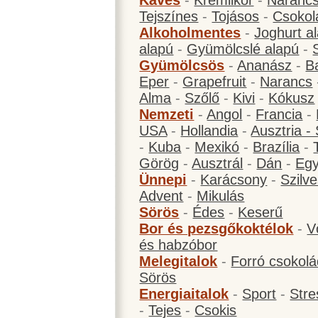
Kávés
-
Krémlikőr
-
Narancs
Tejszínes
-
Tojásos
-
Csokol
Alkoholmentes
-
Joghurt a
alapú
-
Gyümölcslé alapú
-
Gyümölcsös
-
Ananász
-
B
Eper
-
Grapefruit
-
Narancs
Alma
-
Szőlő
-
Kivi
-
Kókusz
Nemzeti
-
Angol
-
Francia
-
USA
-
Hollandia
-
Ausztria -
-
Kuba
-
Mexikó
-
Brazília
-
Görög
-
Ausztrál
-
Dán
-
Eg
Ünnepi
-
Karácsony
-
Szilve
Advent
-
Mikulás
Sörös
-
Édes
-
Keserű
Bor és pezsgőkoktélok
-
V
és habzóbor
Melegitalok
-
Forró csokol
Sörös
Energiaitalok
-
Sport
-
Stre
-
Tejes
-
Csokis