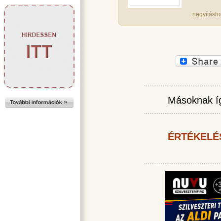
nagyításho
Másoknak íg
ÉRTÉKELÉ