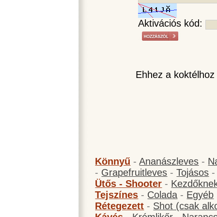
Aktivációs kód:
Ehhez a koktélhoz
Könnyű
-
Ananászleves
-
N
-
Grapefruitleves
-
Tojásos
Ütős - Shooter
-
Kezdőknek
Tejszínes
-
Colada
-
Egyéb
Rétegezett
-
Shot (csak alk