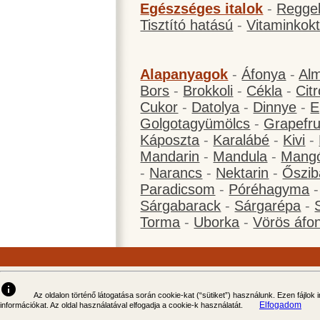
Egészséges italok
-
Reggel
Tisztító hatású
-
Vitaminkokt
Alapanyagok
-
Áfonya
-
Al
Bors
-
Brokkoli
-
Cékla
-
Cit
Cukor
-
Datolya
-
Dinnye
-
E
Golgotagyümölcs
-
Grapefru
Káposzta
-
Karalábé
-
Kivi
-
Mandarin
-
Mandula
-
Mang
-
Narancs
-
Nektarin
-
Őszib
Paradicsom
-
Póréhagyma
Sárgabarack
-
Sárgarépa
-
Torma
-
Uborka
-
Vörös áfo
info
Az oldalon történő látogatása során cookie-kat (“sütiket”) használunk. Ezen fájlok
Elfogadom
információkat. Az oldal használatával elfogadja a cookie-k használatát.