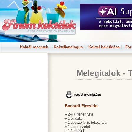
Koktél receptek
Koktélkatalógus
Koktél beküldése
Fó
Melegitalok
-
Bacardi Fireside
» 2-4 cl fehér
rum
» 1 tk.
cukor
» 1 csésze forró fekete tea
» 1
citrom
szelet
» 1
fahéj
rúd