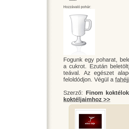
Hozzávaló pohár:
Fogunk egy poharat, be
a cukrot. Ezután beletöl
teával. Az egészet ala
feloldódjon. Végül a
fahéj
Szerző:
Finom koktélo
koktéljaimhoz >>