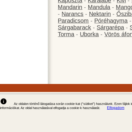
Káposzta
-
Karalábé
-
Kivi
-
Mandarin
-
Mandula
-
Mang
-
Narancs
-
Nektarin
-
Őszib
Paradicsom
-
Póréhagyma
Sárgabarack
-
Sárgarépa
-
Torma
-
Uborka
-
Vörös áfo
info
Az oldalon történő látogatása során cookie-kat (“sütiket”) használunk. Ezen fájlok
Elfogadom
információkat. Az oldal használatával elfogadja a cookie-k használatát.