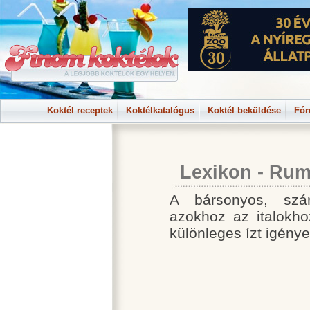
Koktél receptek
Koktélkatalógus
Koktél beküldése
Fó
Lexikon - Ru
A bársonyos, szá
azokhoz az italokho
különleges ízt igénye