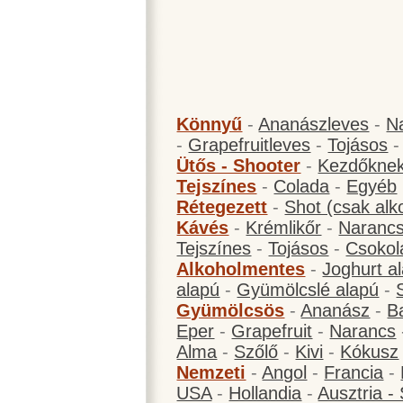
Könnyű
-
Ananászleves
-
N
-
Grapefruitleves
-
Tojásos
Ütős - Shooter
-
Kezdőknek
Tejszínes
-
Colada
-
Egyéb
Rétegezett
-
Shot (csak alk
Kávés
-
Krémlikőr
-
Narancs
Tejszínes
-
Tojásos
-
Csokol
Alkoholmentes
-
Joghurt a
alapú
-
Gyümölcslé alapú
-
Gyümölcsös
-
Ananász
-
B
Eper
-
Grapefruit
-
Narancs
Alma
-
Szőlő
-
Kivi
-
Kókusz
Nemzeti
-
Angol
-
Francia
-
USA
-
Hollandia
-
Ausztria -