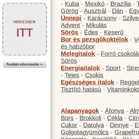
-
Kuba
-
Mexikó
-
Brazília
-
Görög
-
Ausztrál
-
Dán
-
Eg
Ünnepi
-
Karácsony
-
Szilve
Advent
-
Mikulás
Sörös
-
Édes
-
Keserű
Bor és pezsgőkoktélok
-
V
és habzóbor
Melegitalok
-
Forró csokol
Sörös
Energiaitalok
-
Sport
-
Stre
-
Tejes
-
Csokis
Egészséges italok
-
Reggel
Tisztító hatású
-
Vitaminkokt
Alapanyagok
-
Áfonya
-
Al
Bors
-
Brokkoli
-
Cékla
-
Cit
Cukor
-
Datolya
-
Dinnye
-
E
Golgotagyümölcs
-
Grapefru