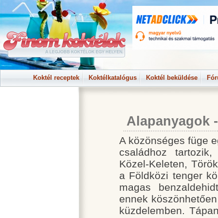
Koktél receptek
Koktélkatalógus
Koktél beküldése
Fó
Alapanyagok 
A közönséges füge eg
családhoz tartozik
Közel-Keleten, Törö
a Földközi tenger kö
magas benzaldehidt
ennek köszönhetően f
küzdelemben. Tápany