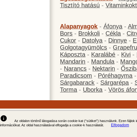
Tisztító hatású
-
Vitaminkokt
Alapanyagok
-
Áfonya
-
Al
Bors
-
Brokkoli
-
Cékla
-
Cit
Cukor
-
Datolya
-
Dinnye
-
E
Golgotagyümölcs
-
Grapefru
Káposzta
-
Karalábé
-
Kivi
-
Mandarin
-
Mandula
-
Mang
-
Narancs
-
Nektarin
-
Őszib
Paradicsom
-
Póréhagyma
Sárgabarack
-
Sárgarépa
-
Torma
-
Uborka
-
Vörös áfo
info
Az oldalon történő látogatása során cookie-kat (“sütiket”) használunk. Ezen fájlok
Elfogadom
információkat. Az oldal használatával elfogadja a cookie-k használatát.