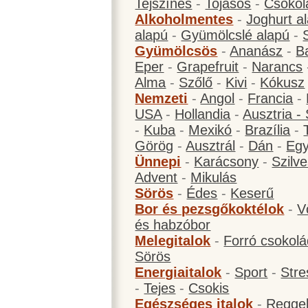
Tejszínes
-
Tojásos
-
Csokol
Alkoholmentes
-
Joghurt a
alapú
-
Gyümölcslé alapú
-
Gyümölcsös
-
Ananász
-
B
Eper
-
Grapefruit
-
Narancs
Alma
-
Szőlő
-
Kivi
-
Kókusz
Nemzeti
-
Angol
-
Francia
-
USA
-
Hollandia
-
Ausztria -
-
Kuba
-
Mexikó
-
Brazília
-
Görög
-
Ausztrál
-
Dán
-
Eg
Ünnepi
-
Karácsony
-
Szilve
Advent
-
Mikulás
Sörös
-
Édes
-
Keserű
Bor és pezsgőkoktélok
-
V
és habzóbor
Melegitalok
-
Forró csokol
Sörös
Energiaitalok
-
Sport
-
Stre
-
Tejes
-
Csokis
Egészséges italok
-
Reggel