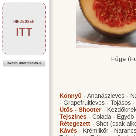
Füge (Fo
Könnyű
-
Ananászleves
-
N
-
Grapefruitleves
-
Tojásos
Ütős - Shooter
-
Kezdőknek
Tejszínes
-
Colada
-
Egyéb
Rétegezett
-
Shot (csak alk
Kávés
-
Krémlikőr
-
Narancs