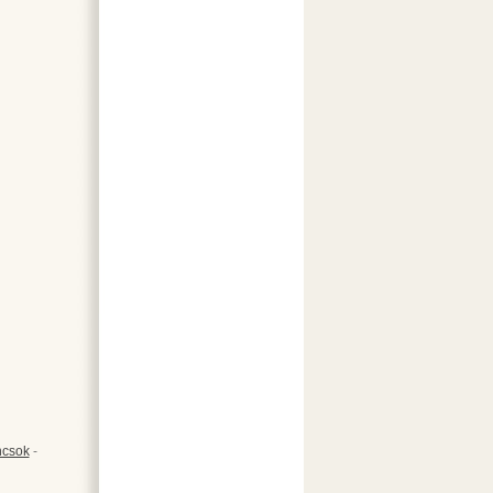
csok
-