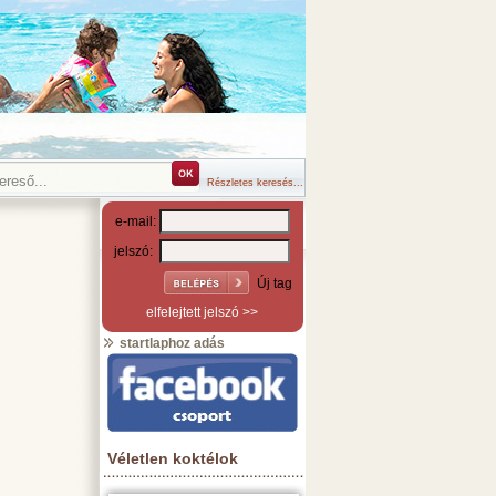
Részletes keresés...
e-mail:
jelszó:
Új tag
elfelejtett jelszó >>
startlaphoz adás
Véletlen koktélok