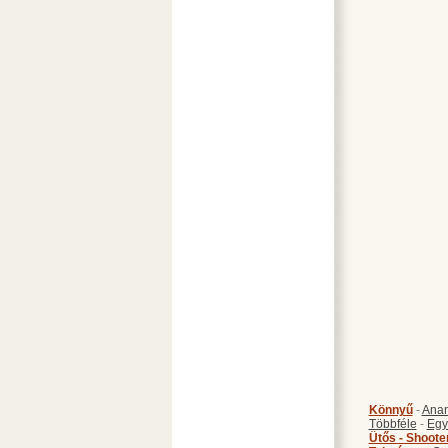
Könnyű
-
Anan
Többféle
-
Egy
Ütős - Shoote