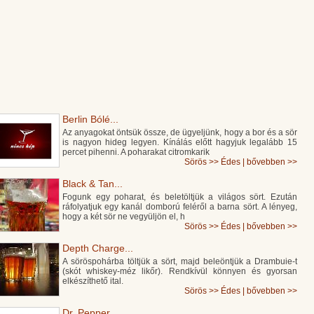
Berlin Bólé...
Az anyagokat öntsük össze, de ügyeljünk, hogy a bor és a sör
is nagyon hideg legyen. Kínálás előtt hagyjuk legalább 15
percet pihenni. A poharakat citromkarik
Sörös
>>
Édes
|
bővebben >>
Black & Tan...
Fogunk egy poharat, és beletöltjük a világos sört. Ezután
ráfolyatjuk egy kanál domború feléről a barna sört. A lényeg,
hogy a két sör ne vegyüljön el, h
Sörös
>>
Édes
|
bővebben >>
Depth Charge...
A söröspohárba töltjük a sört, majd beleöntjük a Drambuie-t
(skót whiskey-méz likőr). Rendkívül könnyen és gyorsan
elkészíthető ital.
Sörös
>>
Édes
|
bővebben >>
Dr. Pepper...