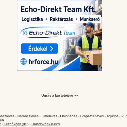
Ugrás a lap tetejére >>
ászleves
-
Narancsleves
-
Limeleves
-
Limonádés
-
Grapefruitleves
-
Tojásos
-
Pun
éb
r
-
Kezdőknek (8ct)
-
Haladóknak (>8ct)