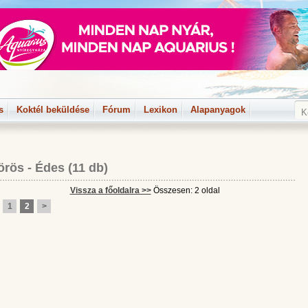
s
Koktél beküldése
Fórum
Lexikon
Alapanyagok
örös
-
Édes
(11 db)
Vissza a főoldalra >>
Összesen: 2 oldal
1
2
>