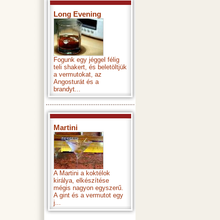
Long Evening
Fogunk egy jéggel félig
teli shakert, és beletöltjük
a vermutokat, az
Angosturát és a
brandyt...
Martini
A Martini a koktélok
királya, elkészítése
mégis nagyon egyszerű.
A gint és a vermutot egy
j...