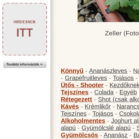
Zeller (Fot
Könnyű
-
Ananászleves
-
N
-
Grapefruitleves
-
Tojásos
Ütős - Shooter
-
Kezdőknek
Tejszínes
-
Colada
-
Egyéb
Rétegezett
-
Shot (csak alk
Kávés
-
Krémlikőr
-
Narancs
Tejszínes
-
Tojásos
-
Csokol
Alkoholmentes
-
Joghurt a
alapú
-
Gyümölcslé alapú
-
Gyümölcsös
-
Ananász
-
B