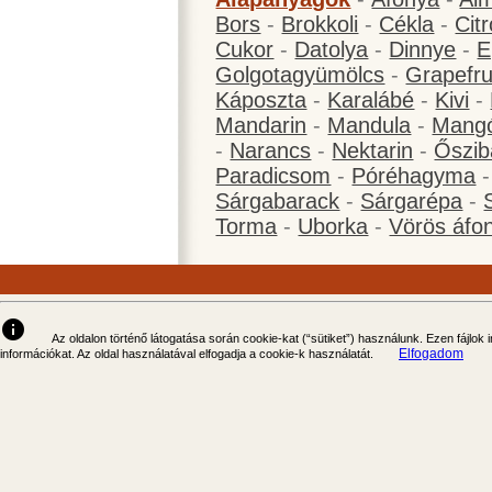
Bors
-
Brokkoli
-
Cékla
-
Cit
Cukor
-
Datolya
-
Dinnye
-
E
Golgotagyümölcs
-
Grapefru
Káposzta
-
Karalábé
-
Kivi
-
Mandarin
-
Mandula
-
Mang
-
Narancs
-
Nektarin
-
Őszib
Paradicsom
-
Póréhagyma
Sárgabarack
-
Sárgarépa
-
Torma
-
Uborka
-
Vörös áfo
info
Az oldalon történő látogatása során cookie-kat (“sütiket”) használunk. Ezen fájlok
Elfogadom
információkat. Az oldal használatával elfogadja a cookie-k használatát.