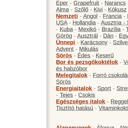
Eper
-
Grapefruit
-
Narancs
Alma
-
Szőlő
-
Kivi
-
Kókusz
Nemzeti
-
Angol
-
Francia
-
USA
-
Hollandia
-
Ausztria -
-
Kuba
-
Mexikó
-
Brazília
-
Görög
-
Ausztrál
-
Dán
-
Eg
Ünnepi
-
Karácsony
-
Szilve
Advent
-
Mikulás
Sörös
-
Édes
-
Keserű
Bor és pezsgőkoktélok
-
V
és habzóbor
Melegitalok
-
Forró csokol
Sörös
Energiaitalok
-
Sport
-
Stre
-
Tejes
-
Csokis
Egészséges italok
-
Reggel
Tisztító hatású
-
Vitaminkokt
Alapanyagok
-
Áfonya
-
Al