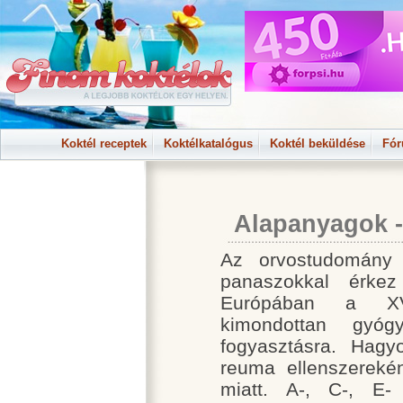
Koktél receptek
Koktélkatalógus
Koktél beküldése
Fó
Alapanyagok -
Az orvostudomány 
panaszokkal érkez 
Európában a XVI
kimondottan gyóg
fogyasztásra. Hag
reuma ellenszerekén
miatt. A-, C-, E- 