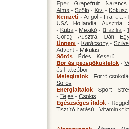
Eper
-
Grapefruit
-
Narancs
Alma
-
Szőlő
-
Kivi
-
Kókusz
Nemzeti
-
Angol
-
Francia
-
USA
-
Hollandia
-
Ausztria -
-
Kuba
-
Mexikó
-
Brazília
-
Görög
-
Ausztrál
-
Dán
-
Eg
Ünnepi
-
Karácsony
-
Szilve
Advent
-
Mikulás
Sörös
-
Édes
-
Keserű
Bor és pezsgőkoktélok
-
V
és habzóbor
Melegitalok
-
Forró csokol
Sörös
Energiaitalok
-
Sport
-
Stre
-
Tejes
-
Csokis
Egészséges italok
-
Reggel
Tisztító hatású
-
Vitaminkokt