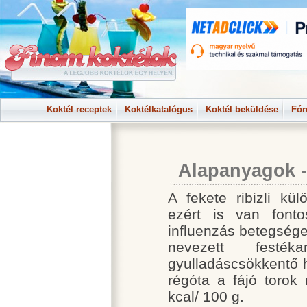
Koktél receptek
Koktélkatalógus
Koktél beküldése
Fó
Alapanyagok - 
A fekete ribizli kü
ezért is van font
influenzás betegség
nevezett festéka
gyulladáscsökkentő 
régóta a fájó torok 
kcal/ 100 g.