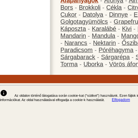
Alapanyagok
-
Áfonya
-
Al
Bors
-
Brokkoli
-
Cékla
-
Cit
Cukor
-
Datolya
-
Dinnye
-
E
Golgotagyümölcs
-
Grapefru
Káposzta
-
Karalábé
-
Kivi
-
Mandarin
-
Mandula
-
Mang
-
Narancs
-
Nektarin
-
Őszib
Paradicsom
-
Póréhagyma
Sárgabarack
-
Sárgarépa
-
Torma
-
Uborka
-
Vörös áfo
info
Az oldalon történő látogatása során cookie-kat (“sütiket”) használunk. Ezen fájlok
Elfogadom
információkat. Az oldal használatával elfogadja a cookie-k használatát.