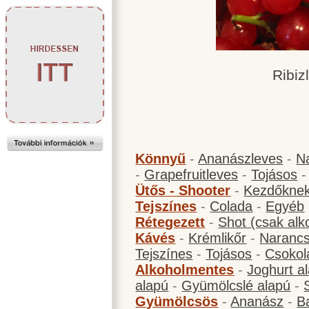
Ribizl
Könnyű
-
Ananászleves
-
N
-
Grapefruitleves
-
Tojásos
Ütős - Shooter
-
Kezdőknek
Tejszínes
-
Colada
-
Egyéb
Rétegezett
-
Shot (csak alk
Kávés
-
Krémlikőr
-
Narancs
Tejszínes
-
Tojásos
-
Csokol
Alkoholmentes
-
Joghurt a
alapú
-
Gyümölcslé alapú
-
Gyümölcsös
-
Ananász
-
B