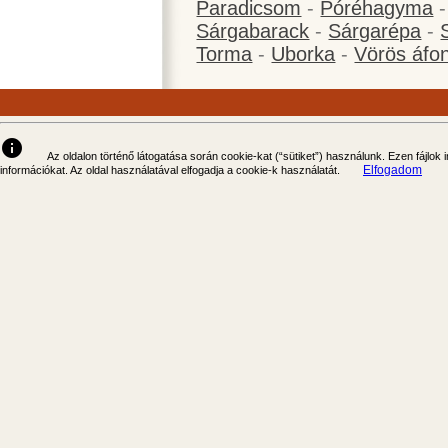
Paradicsom
-
Póréhagyma
Sárgabarack
-
Sárgarépa
-
Torma
-
Uborka
-
Vörös áfo
info
Az oldalon történő látogatása során cookie-kat (“sütiket”) használunk. Ezen fájlok
Elfogadom
információkat. Az oldal használatával elfogadja a cookie-k használatát.