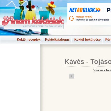
Koktél receptek
Koktélkatalógus
Koktél beküldése
Fó
Kávés
-
Tojás
Vissza a főo
1