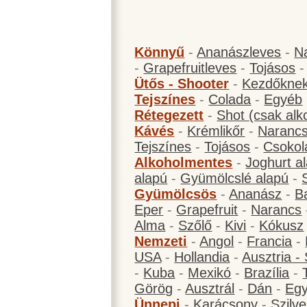
Könnyű
-
Ananászleves
-
N
-
Grapefruitleves
-
Tojásos
Ütős - Shooter
-
Kezdőknek
Tejszínes
-
Colada
-
Egyéb
Rétegezett
-
Shot (csak alk
Kávés
-
Krémlikőr
-
Narancs
Tejszínes
-
Tojásos
-
Csokol
Alkoholmentes
-
Joghurt a
alapú
-
Gyümölcslé alapú
-
Gyümölcsös
-
Ananász
-
B
Eper
-
Grapefruit
-
Narancs
Alma
-
Szőlő
-
Kivi
-
Kókusz
Nemzeti
-
Angol
-
Francia
-
USA
-
Hollandia
-
Ausztria -
-
Kuba
-
Mexikó
-
Brazília
-
Görög
-
Ausztrál
-
Dán
-
Eg
Ünnepi
-
Karácsony
-
Szilve