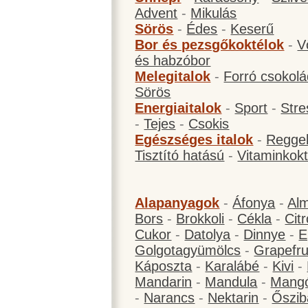
Advent
-
Mikulás
Sörös
-
Édes
-
Keserű
Bor és pezsgőkoktélok
-
V
és habzóbor
Melegitalok
-
Forró csokol
Sörös
Energiaitalok
-
Sport
-
Stre
-
Tejes
-
Csokis
Egészséges italok
-
Reggel
Tisztító hatású
-
Vitaminkokt
Alapanyagok
-
Áfonya
-
Al
Bors
-
Brokkoli
-
Cékla
-
Cit
Cukor
-
Datolya
-
Dinnye
-
E
Golgotagyümölcs
-
Grapefru
Káposzta
-
Karalábé
-
Kivi
-
Mandarin
-
Mandula
-
Mang
-
Narancs
-
Nektarin
-
Őszib