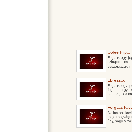
Cofee Flip...
Fogunk egy jégg
szirupot, és 
összerázzuk, m
Ébresztő...
Fogunk egy po
fogunk egy s
beleöntjük a ko
Forgács kávé
Az instant káv
majd megvárjuk
úgy, hogy a rác