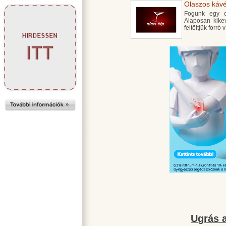
Olaszos kávé
Fogunk egy cs
Alaposan kike
feltöltjük forró
Ugrás a