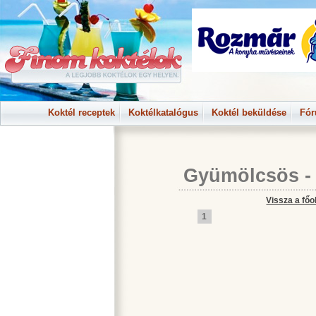
Koktél receptek
Koktélkatalógus
Koktél beküldése
Fó
Gyümölcsös
-
Vissza a főo
1