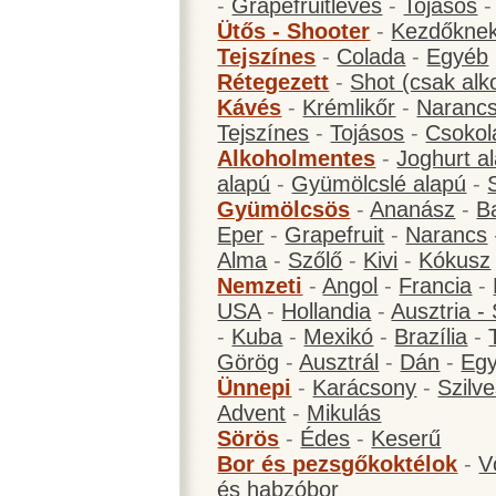
-
Grapefruitleves
-
Tojásos
Ütős - Shooter
-
Kezdőknek
Tejszínes
-
Colada
-
Egyéb
Rétegezett
-
Shot (csak alk
Kávés
-
Krémlikőr
-
Narancs
Tejszínes
-
Tojásos
-
Csokol
Alkoholmentes
-
Joghurt a
alapú
-
Gyümölcslé alapú
-
Gyümölcsös
-
Ananász
-
B
Eper
-
Grapefruit
-
Narancs
Alma
-
Szőlő
-
Kivi
-
Kókusz
Nemzeti
-
Angol
-
Francia
-
USA
-
Hollandia
-
Ausztria -
-
Kuba
-
Mexikó
-
Brazília
-
Görög
-
Ausztrál
-
Dán
-
Eg
Ünnepi
-
Karácsony
-
Szilve
Advent
-
Mikulás
Sörös
-
Édes
-
Keserű
Bor és pezsgőkoktélok
-
V
és habzóbor