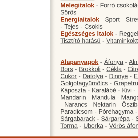
Melegitalok
-
Forró csokol
Sörös
Energiaitalok
-
Sport
-
Stre
-
Tejes
-
Csokis
Egészséges italok
-
Reggel
Tisztító hatású
-
Vitaminkokt
Alapanyagok
-
Áfonya
-
Al
Bors
-
Brokkoli
-
Cékla
-
Cit
Cukor
-
Datolya
-
Dinnye
-
E
Golgotagyümölcs
-
Grapefru
Káposzta
-
Karalábé
-
Kivi
-
Mandarin
-
Mandula
-
Mang
-
Narancs
-
Nektarin
-
Őszib
Paradicsom
-
Póréhagyma
Sárgabarack
-
Sárgarépa
-
Torma
-
Uborka
-
Vörös áfo