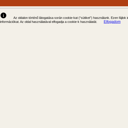
info
Az oldalon történő látogatása során cookie-kat (“sütiket”) használunk. Ezen fájlok
Elfogadom
információkat. Az oldal használatával elfogadja a cookie-k használatát.