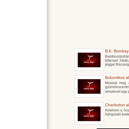
B.K. Bombay 
Bambuszpohár
kifacsart héját
jéggel.Rácsorg
Buborékos al
Mossuk meg az
gyümölcscentr
almalevet egy p
Charleston a
Kimérem a hoz
hangulatú kokté