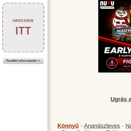
Ugrás a
Könnyű
-
Ananászleves
-
N