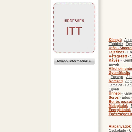
Könnyű
-
Anan
Többféle
-
Egy
Ütős - Shoote
Tejszínes
-
Co
Rétegezett
-
S
Kávés
-
Kréml
Egyéb
Alkoholmente
Gyümölcsös
-
Papaya
-
Áfo
Nemzeti
-
Ang
Jamaica
-
Bah
Egyéb
Ünnepi
-
Kará
Sörös
-
Édes
Bor és pezsg
Melegitalok
-
Energiaitalok
Egészséges i
Alapanyagok
Csokoládé
-
C