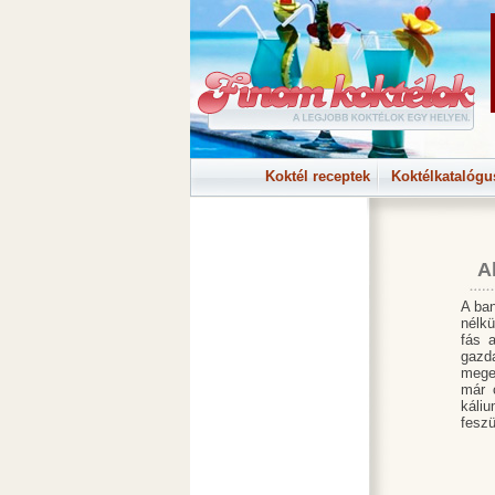
Koktél receptek
Koktélkatalógu
A
A ban
nélk
fás 
gazd
megem
már c
káli
feszü