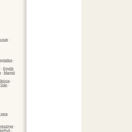
csok
-
gylaltos
-
s
-
Egyéb
a
-
Mangó
Skócia
-
-
Dán
-
 vera
resznye
-
pefruit
-