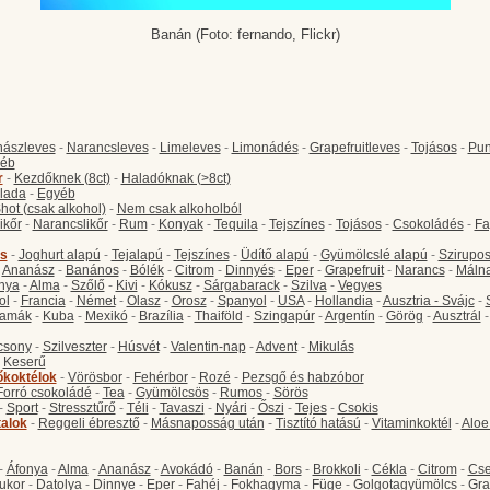
Banán (Foto: fernando, Flickr)
ászleves
-
Narancsleves
-
Limeleves
-
Limonádés
-
Grapefruitleves
-
Tojásos
-
Pun
éb
r
-
Kezdőknek (8ct)
-
Haladóknak (>8ct)
lada
-
Egyéb
hot (csak alkohol)
-
Nem csak alkoholból
ikőr
-
Narancslikőr
-
Rum
-
Konyak
-
Tequila
-
Tejszínes
-
Tojásos
-
Csokoládés
-
Fa
s
-
Joghurt alapú
-
Tejalapú
-
Tejszínes
-
Üdítő alapú
-
Gyümölcslé alapú
-
Szirupo
-
Ananász
-
Banános
-
Bólék
-
Citrom
-
Dinnyés
-
Eper
-
Grapefruit
-
Narancs
-
Máln
nya
-
Alma
-
Szőlő
-
Kivi
-
Kókusz
-
Sárgabarack
-
Szilva
-
Vegyes
ol
-
Francia
-
Német
-
Olasz
-
Orosz
-
Spanyol
-
USA
-
Hollandia
-
Ausztria - Svájc
-
amák
-
Kuba
-
Mexikó
-
Brazília
-
Thaiföld
-
Szingapúr
-
Argentín
-
Görög
-
Ausztrál
csony
-
Szilveszter
-
Húsvét
-
Valentin-nap
-
Advent
-
Mikulás
-
Keserű
őkoktélok
-
Vörösbor
-
Fehérbor
-
Rozé
-
Pezsgő és habzóbor
Forró csokoládé
-
Tea
-
Gyümölcsös
-
Rumos
-
Sörös
-
Sport
-
Stressztűrő
-
Téli
-
Tavaszi
-
Nyári
-
Őszi
-
Tejes
-
Csokis
talok
-
Reggeli ébresztő
-
Másnaposság után
-
Tisztító hatású
-
Vitaminkoktél
-
Aloe
-
Áfonya
-
Alma
-
Ananász
-
Avokádó
-
Banán
-
Bors
-
Brokkoli
-
Cékla
-
Citrom
-
Cse
ukor
-
Datolya
-
Dinnye
-
Eper
-
Fahéj
-
Fokhagyma
-
Füge
-
Golgotagyümölcs
-
Gra