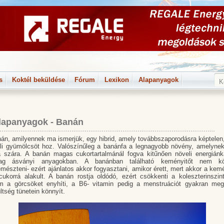
s
Koktél beküldése
Fórum
Lexikon
Alapanyagok
lapanyagok - Banán
án, amilyennek ma ismerjük, egy hibrid, amely továbbszaporodásra képtele
üli gyümölcsöt hoz. Valószínűleg a banánfa a legnagyobb növény, amelyne
a szára. A banán magas cukortartalmánál fogva kitűnően növeli energiánk
ag ásványi anyagokban. A banánban található keményitőt nem k
észteni- ezért ajánlatos akkor fogyasztani, amikor érett, mert akkor a kem
ukorrá alakult. A banán rostja oldódó, ezért csökkenti a koleszterinszin
um a görcsöket enyhíti, a B6- vitamin pedig a menstruációt gyakran meg
ltség tünetein könnyít.