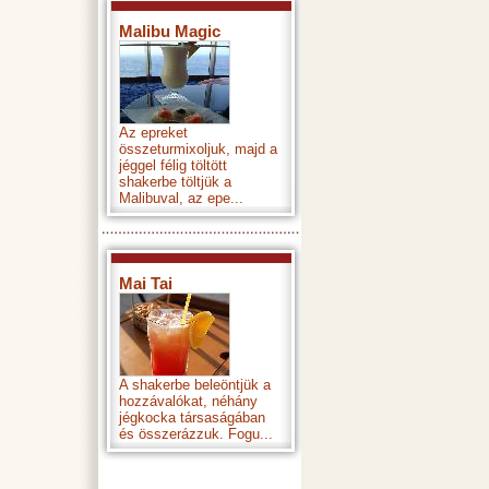
Malibu Magic
Az epreket
összeturmixoljuk, majd a
jéggel félig töltött
shakerbe töltjük a
Malibuval, az epe...
Mai Tai
A shakerbe beleöntjük a
hozzávalókat, néhány
jégkocka társaságában
és összerázzuk. Fogu...