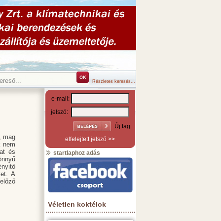
Részletes keresés...
e-mail:
jelszó:
Új tag
n, mag
elfelejtett jelszó >>
k nem
at és
startlaphoz adás
önnyű
ényitő
tet. A
előző
Véletlen koktélok