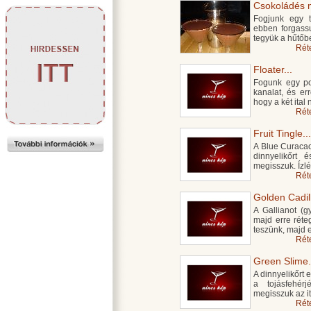
Csokoládés ma
Fogjunk egy t
ebben forgass
tegyük a hűtőb
Rét
Floater...
Fogunk egy po
kanalat, és er
hogy a két ital
Rét
Fruit Tingle...
A Blue Curacao
dinnyelikőrt 
megisszuk. Ízlé
Rét
Golden Cadill
A Gallianot (g
majd erre réte
teszünk, majd 
Rét
Green Slime.
A dinnyelikőrt 
a tojásfehér
megisszuk az ita
Rét