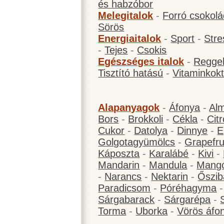
és habzóbor
Melegitalok
-
Forró csokol
Sörös
Energiaitalok
-
Sport
-
Stre
-
Tejes
-
Csokis
Egészséges italok
-
Reggel
Tisztító hatású
-
Vitaminkokt
Alapanyagok
-
Áfonya
-
Al
Bors
-
Brokkoli
-
Cékla
-
Cit
Cukor
-
Datolya
-
Dinnye
-
E
Golgotagyümölcs
-
Grapefru
Káposzta
-
Karalábé
-
Kivi
-
Mandarin
-
Mandula
-
Mang
-
Narancs
-
Nektarin
-
Őszib
Paradicsom
-
Póréhagyma
Sárgabarack
-
Sárgarépa
-
Torma
-
Uborka
-
Vörös áfo