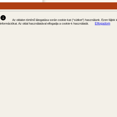
info
Az oldalon történő látogatása során cookie-kat (“sütiket”) használunk. Ezen fájlok
Elfogadom
információkat. Az oldal használatával elfogadja a cookie-k használatát.