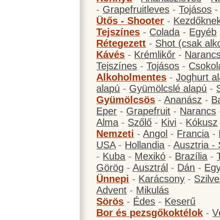
-
Grapefruitleves
-
Tojásos
Ütős - Shooter
-
Kezdőknek
Tejszínes
-
Colada
-
Egyéb
Rétegezett
-
Shot (csak alk
Kávés
-
Krémlikőr
-
Narancs
Tejszínes
-
Tojásos
-
Csokol
Alkoholmentes
-
Joghurt a
alapú
-
Gyümölcslé alapú
-
Gyümölcsös
-
Ananász
-
B
Eper
-
Grapefruit
-
Narancs
Alma
-
Szőlő
-
Kivi
-
Kókusz
Nemzeti
-
Angol
-
Francia
-
USA
-
Hollandia
-
Ausztria -
-
Kuba
-
Mexikó
-
Brazília
-
Görög
-
Ausztrál
-
Dán
-
Eg
Ünnepi
-
Karácsony
-
Szilve
Advent
-
Mikulás
Sörös
-
Édes
-
Keserű
Bor és pezsgőkoktélok
-
V