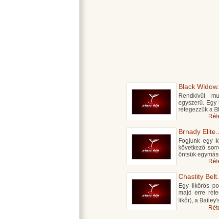
Black Widow.
Rendkívül mu
egyszerű. Egy l
rétegezzük a B
Rét
Brnady Elite..
Fogjunk egy ki
következő sorr
öntsük egymásra
Rét
Chastity Belt.
Egy likőrös po
majd erre rét
likőr), a Bailey'
Rét