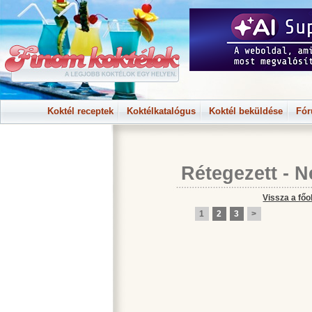
Koktél receptek
Koktélkatalógus
Koktél beküldése
Fó
Rétegezett
-
N
Vissza a főo
1
2
3
>