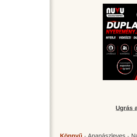
Ugrás a
Könnyű
-
Ananászleves
-
N