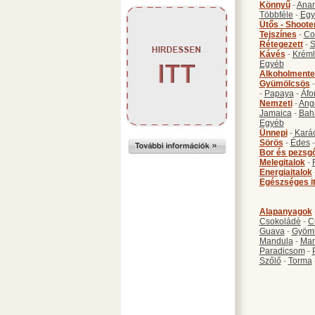
Könnyű
-
Anan
Többféle
-
Egy
Ütős - Shoote
Tejszínes
-
Co
Rétegezett
-
S
Kávés
-
Kréml
Egyéb
Alkoholmente
Gyümölcsös
-
Papaya
-
Áfo
Nemzeti
-
Ang
Jamaica
-
Bah
Egyéb
Ünnepi
-
Kará
Sörös
-
Édes
Bor és pezsg
Melegitalok
-
Energiaitalok
Egészséges i
Alapanyagok
Csokoládé
-
C
Guava
-
Gyöm
Mandula
-
Ma
Paradicsom
-
Szőlő
-
Torma