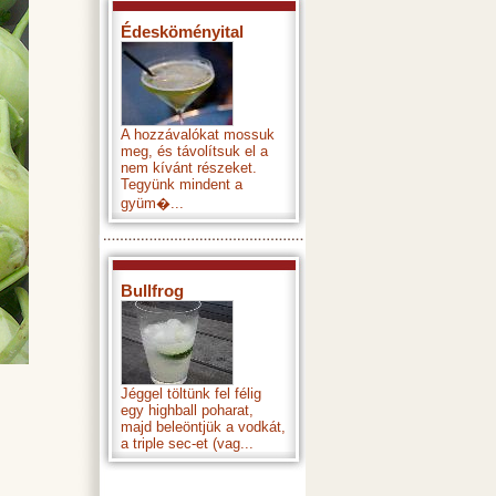
Édesköményital
A hozzávalókat mossuk
meg, és távolítsuk el a
nem kívánt részeket.
Tegyünk mindent a
gyüm�...
Bullfrog
Jéggel töltünk fel félig
egy highball poharat,
majd beleöntjük a vodkát,
a triple sec-et (vag...