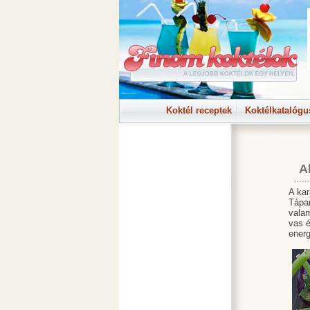
Koktél receptek
Koktélkatalógu
A
A kar
Tápan
valam
vas é
energ