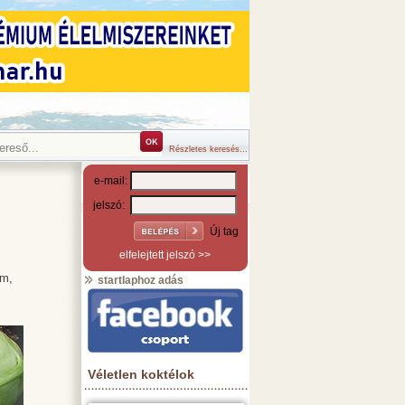
Részletes keresés...
e-mail:
jelszó:
Új tag
elfelejtett jelszó >>
um,
startlaphoz adás
Véletlen koktélok