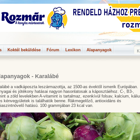
s
Koktél beküldése
Fórum
Lexikon
Alapanyagok
lapanyagok - Karalábé
alábé a vadkáposzta leszármazottja, az 1500-as évektől ismerik Európában.
yagai és jótékony hatásai nagyon hasonlatosak a káposztáéhoz. C-, B3-,
int a zöld levelekben A-vitamint is tartalmaz, ezenkívül folsav, kalcium, káli
s kénvegyületek is találhatók benne. Rákmegelőző, antioxidáns és
iaszintnövelő hatású. 100 grammjában 23 kcal van.