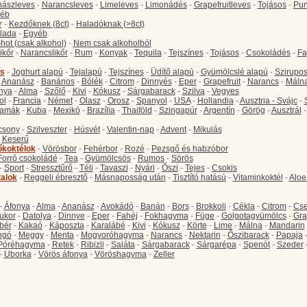
ászleves
-
Narancsleves
-
Limeleves
-
Limonádés
-
Grapefruitleves
-
Tojásos
-
Pun
éb
r
-
Kezdőknek (8ct)
-
Haladóknak (>8ct)
lada
-
Egyéb
hot (csak alkohol)
-
Nem csak alkoholból
ikőr
-
Narancslikőr
-
Rum
-
Konyak
-
Tequila
-
Tejszínes
-
Tojásos
-
Csokoládés
-
Fa
s
-
Joghurt alapú
-
Tejalapú
-
Tejszínes
-
Üdítő alapú
-
Gyümölcslé alapú
-
Szirupo
-
Ananász
-
Banános
-
Bólék
-
Citrom
-
Dinnyés
-
Eper
-
Grapefruit
-
Narancs
-
Máln
nya
-
Alma
-
Szőlő
-
Kivi
-
Kókusz
-
Sárgabarack
-
Szilva
-
Vegyes
ol
-
Francia
-
Német
-
Olasz
-
Orosz
-
Spanyol
-
USA
-
Hollandia
-
Ausztria - Svájc
-
amák
-
Kuba
-
Mexikó
-
Brazília
-
Thaiföld
-
Szingapúr
-
Argentín
-
Görög
-
Ausztrál
csony
-
Szilveszter
-
Húsvét
-
Valentin-nap
-
Advent
-
Mikulás
-
Keserű
őkoktélok
-
Vörösbor
-
Fehérbor
-
Rozé
-
Pezsgő és habzóbor
Forró csokoládé
-
Tea
-
Gyümölcsös
-
Rumos
-
Sörös
-
Sport
-
Stressztűrő
-
Téli
-
Tavaszi
-
Nyári
-
Őszi
-
Tejes
-
Csokis
talok
-
Reggeli ébresztő
-
Másnaposság után
-
Tisztító hatású
-
Vitaminkoktél
-
Aloe
-
Áfonya
-
Alma
-
Ananász
-
Avokádó
-
Banán
-
Bors
-
Brokkoli
-
Cékla
-
Citrom
-
Cse
ukor
-
Datolya
-
Dinnye
-
Eper
-
Fahéj
-
Fokhagyma
-
Füge
-
Golgotagyümölcs
-
Gra
bér
-
Kakaó
-
Káposzta
-
Karalábé
-
Kivi
-
Kókusz
-
Körte
-
Lime
-
Málna
-
Mandarin
ngó
-
Meggy
-
Menta
-
Mogyoróhagyma
-
Narancs
-
Nektarin
-
Őszibarack
-
Papaja
Póréhagyma
-
Retek
-
Ribizli
-
Saláta
-
Sárgabarack
-
Sárgarépa
-
Spenót
-
Szeder
-
Uborka
-
Vörös áfonya
-
Vöröshagyma
-
Zeller