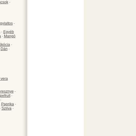
csok
-
gylaltos
-
s
-
Egyéb
a
-
Mangó
Skócia
-
-
Dán
-
 vera
resznye
-
pefruit
-
-
-
Paprika
-
-
Szilva
-