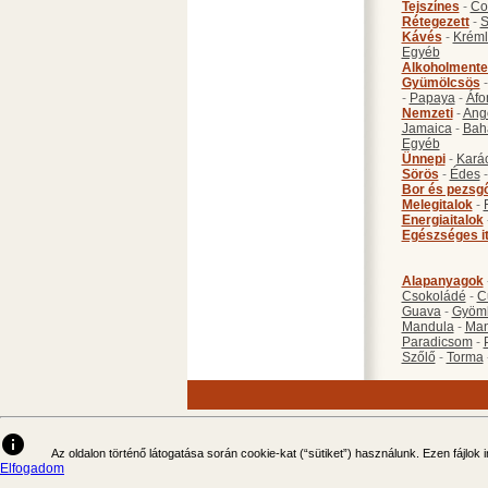
Tejszínes
-
Co
Rétegezett
-
S
Kávés
-
Kréml
Egyéb
Alkoholmente
Gyümölcsös
-
Papaya
-
Áfo
Nemzeti
-
Ang
Jamaica
-
Bah
Egyéb
Ünnepi
-
Kará
Sörös
-
Édes
Bor és pezsg
Melegitalok
-
Energiaitalok
Egészséges i
Alapanyagok
Csokoládé
-
C
Guava
-
Gyöm
Mandula
-
Ma
Paradicsom
-
Szőlő
-
Torma
info
Az oldalon történő látogatása során cookie-kat (“sütiket”) használunk. Ezen fájlok
Elfogadom