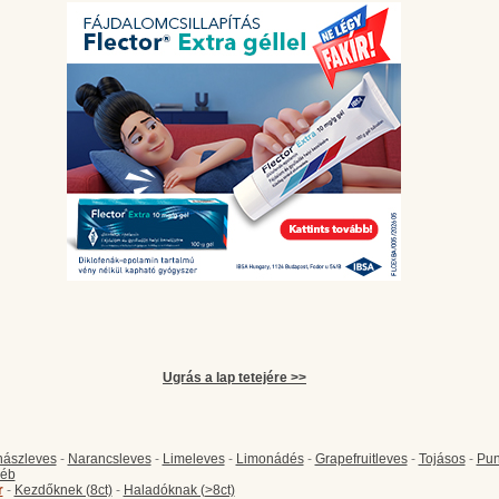
Ugrás a lap tetejére >>
ászleves
-
Narancsleves
-
Limeleves
-
Limonádés
-
Grapefruitleves
-
Tojásos
-
Pun
éb
r
-
Kezdőknek (8ct)
-
Haladóknak (>8ct)