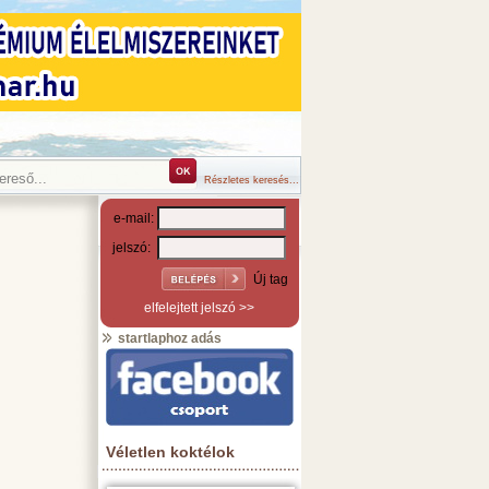
Részletes keresés...
e-mail:
jelszó:
Új tag
elfelejtett jelszó >>
startlaphoz adás
Véletlen koktélok