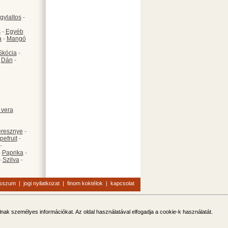
gylaltos
-
s
-
Egyéb
a
-
Mangó
Skócia
-
-
Dán
-
 vera
resznye
-
pefruit
-
-
-
Paprika
-
-
Szilva
-
esszum
|
jogi nyilatkozat
|
finom koktélok
|
kapcsolat
olnak személyes információkat. Az oldal használatával elfogadja a cookie-k használatát.