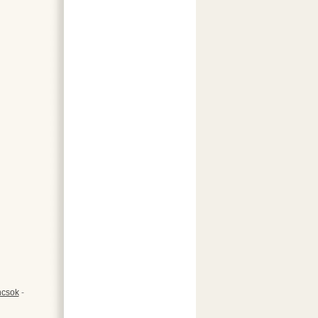
csok
-