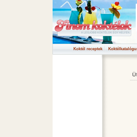
Koktél receptek
Koktélkatalógu
Ü