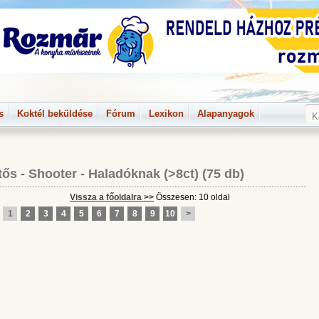
s
Koktél beküldése
Fórum
Lexikon
Alapanyagok
tős - Shooter
-
Haladóknak (>8ct)
(75 db)
Vissza a főoldalra >>
Összesen: 10 oldal
1
2
3
4
5
6
7
8
9
10
>