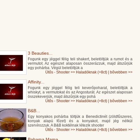
3 Beauties...
Fogunk egy jéggel félig teli shakert, beletöltjük a rumot és a
vermutot. Az egészet alaposan összerázzuk, majd átszűrjük
egy pohárba. Végül beletöltjük a
Ütős - Shooter
>>
Haladóknak (>8ct)
|
bővebben >>
Affinity...
Fogunk egy jéggel félig teli keverőpoharat, beletöltjük a
whiskyt, a vermutokat és az Angosturát. Az egészet alaposan
összekeverjük, majd átszűrjük egy pohá
Ütős - Shooter
>>
Haladóknak (>8ct)
|
bővebben >>
B&B...
Egy konyakos pohárba töltjük a Benedictinét (zöldfűszeres,
konyak alapú főzet) és a konyakot, majd jég nélkül
szervírozzuk. A B&B koktélnak létezik shooter
Ütős - Shooter
>>
Haladóknak (>8ct)
|
bővebben >>
Bahama Mama...