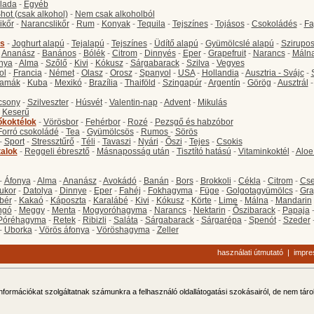
lada
-
Egyéb
hot (csak alkohol)
-
Nem csak alkoholból
ikőr
-
Narancslikőr
-
Rum
-
Konyak
-
Tequila
-
Tejszínes
-
Tojásos
-
Csokoládés
-
Fa
s
-
Joghurt alapú
-
Tejalapú
-
Tejszínes
-
Üdítő alapú
-
Gyümölcslé alapú
-
Szirupo
-
Ananász
-
Banános
-
Bólék
-
Citrom
-
Dinnyés
-
Eper
-
Grapefruit
-
Narancs
-
Máln
nya
-
Alma
-
Szőlő
-
Kivi
-
Kókusz
-
Sárgabarack
-
Szilva
-
Vegyes
ol
-
Francia
-
Német
-
Olasz
-
Orosz
-
Spanyol
-
USA
-
Hollandia
-
Ausztria - Svájc
-
amák
-
Kuba
-
Mexikó
-
Brazília
-
Thaiföld
-
Szingapúr
-
Argentín
-
Görög
-
Ausztrál
csony
-
Szilveszter
-
Húsvét
-
Valentin-nap
-
Advent
-
Mikulás
-
Keserű
őkoktélok
-
Vörösbor
-
Fehérbor
-
Rozé
-
Pezsgő és habzóbor
Forró csokoládé
-
Tea
-
Gyümölcsös
-
Rumos
-
Sörös
-
Sport
-
Stressztűrő
-
Téli
-
Tavaszi
-
Nyári
-
Őszi
-
Tejes
-
Csokis
talok
-
Reggeli ébresztő
-
Másnaposság után
-
Tisztító hatású
-
Vitaminkoktél
-
Aloe
-
Áfonya
-
Alma
-
Ananász
-
Avokádó
-
Banán
-
Bors
-
Brokkoli
-
Cékla
-
Citrom
-
Cse
ukor
-
Datolya
-
Dinnye
-
Eper
-
Fahéj
-
Fokhagyma
-
Füge
-
Golgotagyümölcs
-
Gra
bér
-
Kakaó
-
Káposzta
-
Karalábé
-
Kivi
-
Kókusz
-
Körte
-
Lime
-
Málna
-
Mandarin
ngó
-
Meggy
-
Menta
-
Mogyoróhagyma
-
Narancs
-
Nektarin
-
Őszibarack
-
Papaja
Póréhagyma
-
Retek
-
Ribizli
-
Saláta
-
Sárgabarack
-
Sárgarépa
-
Spenót
-
Szeder
-
Uborka
-
Vörös áfonya
-
Vöröshagyma
-
Zeller
használati útmutató
|
impr
 információkat szolgáltatnak számunkra a felhasználó oldallátogatási szokásairól, de nem tár