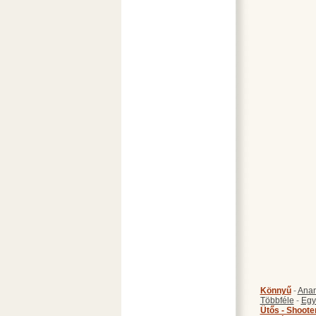
Könnyű
-
Anan
Többféle
-
Egy
Ütős - Shoote