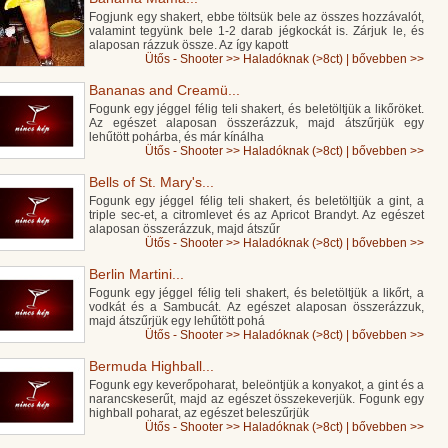
Fogjunk egy shakert, ebbe töltsük bele az összes hozzávalót,
valamint tegyünk bele 1-2 darab jégkockát is. Zárjuk le, és
alaposan rázzuk össze. Az így kapott
Ütős - Shooter
>>
Haladóknak (>8ct)
|
bővebben >>
Bananas and Creamü...
Fogunk egy jéggel félig teli shakert, és beletöltjük a likőröket.
Az egészet alaposan összerázzuk, majd átszűrjük egy
lehűtött pohárba, és már kínálha
Ütős - Shooter
>>
Haladóknak (>8ct)
|
bővebben >>
Bells of St. Mary's...
Fogunk egy jéggel félig teli shakert, és beletöltjük a gint, a
triple sec-et, a citromlevet és az Apricot Brandyt. Az egészet
alaposan összerázzuk, majd átszűr
Ütős - Shooter
>>
Haladóknak (>8ct)
|
bővebben >>
Berlin Martini...
Fogunk egy jéggel félig teli shakert, és beletöltjük a likőrt, a
vodkát és a Sambucát. Az egészet alaposan összerázzuk,
majd átszűrjük egy lehűtött pohá
Ütős - Shooter
>>
Haladóknak (>8ct)
|
bővebben >>
Bermuda Highball...
Fogunk egy keverőpoharat, beleöntjük a konyakot, a gint és a
narancskeserűt, majd az egészet összekeverjük. Fogunk egy
highball poharat, az egészet beleszűrjük
Ütős - Shooter
>>
Haladóknak (>8ct)
|
bővebben >>