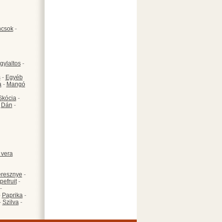
csok
-
gylaltos
-
s
-
Egyéb
a
-
Mangó
Skócia
-
-
Dán
-
 vera
resznye
-
pefruit
-
-
-
Paprika
-
-
Szilva
-