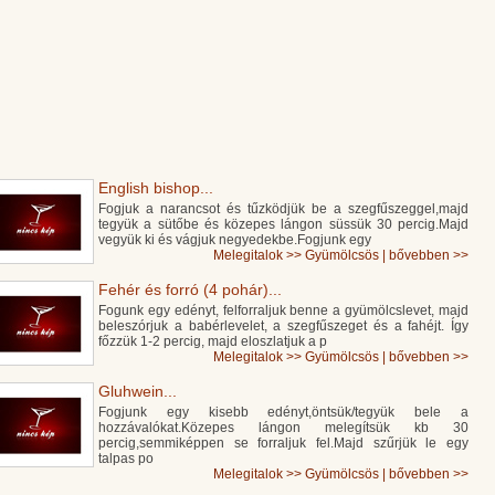
English bishop...
Fogjuk a narancsot és tűzködjük be a szegfűszeggel,majd
tegyük a sütőbe és közepes lángon süssük 30 percig.Majd
vegyük ki és vágjuk negyedekbe.Fogjunk egy
Melegitalok
>>
Gyümölcsös
|
bővebben >>
Fehér és forró (4 pohár)...
Fogunk egy edényt, felforraljuk benne a gyümölcslevet, majd
beleszórjuk a babérlevelet, a szegfűszeget és a fahéjt. Így
főzzük 1-2 percig, majd eloszlatjuk a p
Melegitalok
>>
Gyümölcsös
|
bővebben >>
Gluhwein...
Fogjunk egy kisebb edényt,öntsük/tegyük bele a
hozzávalókat.Közepes lángon melegítsük kb 30
percig,semmiképpen se forraljuk fel.Majd szűrjük le egy
talpas po
Melegitalok
>>
Gyümölcsös
|
bővebben >>