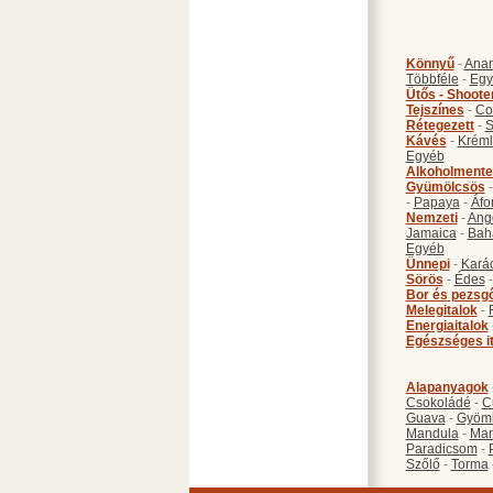
Könnyű
-
Anan
Többféle
-
Egy
Ütős - Shoote
Tejszínes
-
Co
Rétegezett
-
S
Kávés
-
Kréml
Egyéb
Alkoholmente
Gyümölcsös
-
Papaya
-
Áfo
Nemzeti
-
Ang
Jamaica
-
Bah
Egyéb
Ünnepi
-
Kará
Sörös
-
Édes
Bor és pezsg
Melegitalok
-
Energiaitalok
Egészséges i
Alapanyagok
Csokoládé
-
C
Guava
-
Gyöm
Mandula
-
Ma
Paradicsom
-
Szőlő
-
Torma