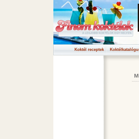
Koktél receptek
Koktélkatalógu
M