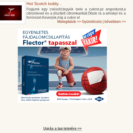
Hot Scotch toddy...
Fogjunk egy csészét,tegyük bele a cukrot,az angosturat,a
citromlevet és a díszített citromkarikát.Ötsük rá a whiskyt és a
forróvizet.Keverjük,míg a cukor el
Melegitalok
>>
Gyümölcsös
|
bővebben >>
Ugrás a lap tetejére >>