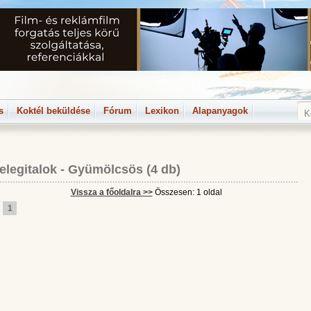
s
Koktél beküldése
Fórum
Lexikon
Alapanyagok
elegitalok
-
Gyümölcsös
(4 db)
Vissza a főoldalra >>
Összesen: 1 oldal
1