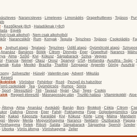
ászleves
-
Narancsleves
-
Limeleves
-
Limonádés
-
Grapefruitleves
-
Tojásos
-
Pun
éb
r
-
Kezdőknek (8ct)
-
Haladóknak (>8ct)
lada
-
Egyéb
hot (csak alkohol)
-
Nem csak alkoholból
ikőr
-
Narancslikőr
-
Rum
-
Konyak
-
Tequila
-
Tejszínes
-
Tojásos
-
Csokoládés
-
Fa
s
-
Joghurt alapú
-
Tejalapú
-
Tejszínes
-
Üdítő alapú
-
Gyümölcslé alapú
-
Szirupo
-
Ananász
-
Banános
-
Bólék
-
Citrom
-
Dinnyés
-
Eper
-
Grapefruit
-
Narancs
-
Máln
nya
-
Alma
-
Szőlő
-
Kivi
-
Kókusz
-
Sárgabarack
-
Szilva
-
Vegyes
ol
-
Francia
-
Német
-
Olasz
-
Orosz
-
Spanyol
-
USA
-
Hollandia
-
Ausztria - Svájc
-
amák
-
Kuba
-
Mexikó
-
Brazília
-
Thaiföld
-
Szingapúr
-
Argentín
-
Görög
-
Ausztrál
csony
-
Szilveszter
-
Húsvét
-
Valentin-nap
-
Advent
-
Mikulás
-
Keserű
őkoktélok
-
Vörösbor
-
Fehérbor
-
Rozé
-
Pezsgő és habzóbor
Forró csokoládé
-
Tea
-
Gyümölcsös
-
Rumos
-
Sörös
-
Sport
-
Stressztűrő
-
Téli
-
Tavaszi
-
Nyári
-
Őszi
-
Tejes
-
Csokis
talok
-
Reggeli ébresztő
-
Másnaposság után
-
Tisztító hatású
-
Vitaminkoktél
-
Aloe
-
Áfonya
-
Alma
-
Ananász
-
Avokádó
-
Banán
-
Bors
-
Brokkoli
-
Cékla
-
Citrom
-
Cse
ukor
-
Datolya
-
Dinnye
-
Eper
-
Fahéj
-
Fokhagyma
-
Füge
-
Golgotagyümölcs
-
Gra
bér
-
Kakaó
-
Káposzta
-
Karalábé
-
Kivi
-
Kókusz
-
Körte
-
Lime
-
Málna
-
Mandarin
ngó
-
Meggy
-
Menta
-
Mogyoróhagyma
-
Narancs
-
Nektarin
-
Őszibarack
-
Papaja
Póréhagyma
-
Retek
-
Ribizli
-
Saláta
-
Sárgabarack
-
Sárgarépa
-
Spenót
-
Szeder
-
Uborka
-
Vörös áfonya
-
Vöröshagyma
-
Zeller