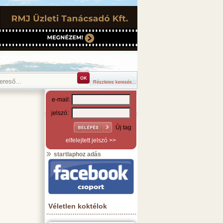
Részletes keresés...
e-mail:
jelszó:
Új tag
elfelejtett jelszó >>
startlaphoz adás
Véletlen koktélok