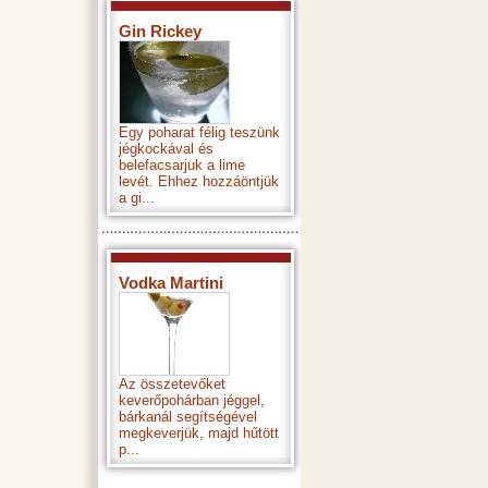
Gin Rickey
Egy poharat félig teszünk
jégkockával és
belefacsarjuk a lime
levét. Ehhez hozzáöntjük
a gi...
Vodka Martini
Az összetevőket
keverőpohárban jéggel,
bárkanál segítségével
megkeverjük, majd hűtött
p...