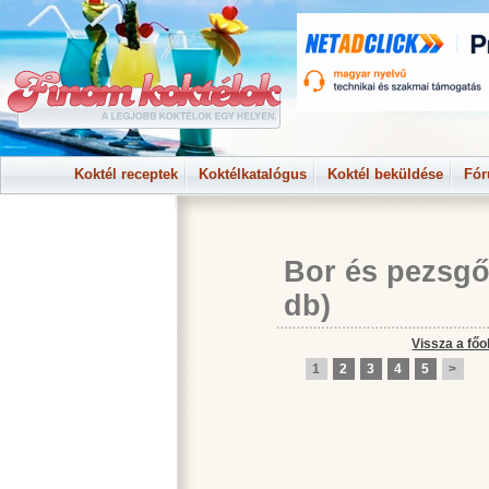
Koktél receptek
Koktélkatalógus
Koktél beküldése
Fó
Bor és pezsgő
db)
Vissza a főo
1
2
3
4
5
>