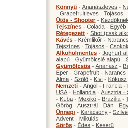
Könnyű
-
Ananászleves
-
N
-
Grapefruitleves
-
Tojásos
Ütős - Shooter
-
Kezdőknek
Tejszínes
-
Colada
-
Egyéb
Rétegezett
-
Shot (csak alk
Kávés
-
Krémlikőr
-
Narancs
Tejszínes
-
Tojásos
-
Csokol
Alkoholmentes
-
Joghurt a
alapú
-
Gyümölcslé alapú
-
Gyümölcsös
-
Ananász
-
B
Eper
-
Grapefruit
-
Narancs
Alma
-
Szőlő
-
Kivi
-
Kókusz
Nemzeti
-
Angol
-
Francia
-
USA
-
Hollandia
-
Ausztria -
-
Kuba
-
Mexikó
-
Brazília
-
Görög
-
Ausztrál
-
Dán
-
Eg
Ünnepi
-
Karácsony
-
Szilve
Advent
-
Mikulás
Sörös
-
Édes
-
Keserű