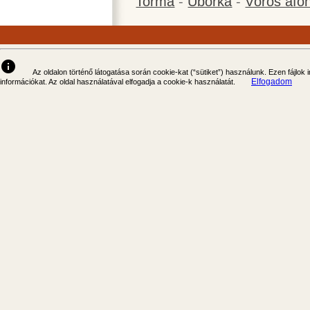
Torma
-
Uborka
-
Vörös áfo
info
Az oldalon történő látogatása során cookie-kat (“sütiket”) használunk. Ezen fájlok
Elfogadom
információkat. Az oldal használatával elfogadja a cookie-k használatát.