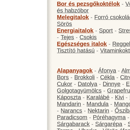
Bor és pezsgőkoktélok
-
V
és habzóbor
Melegitalok
-
Forró csokol
Sörös
Energiaitalok
-
Sport
-
Stre
-
Tejes
-
Csokis
Egészséges italok
-
Reggel
Tisztító hatású
-
Vitaminkokt
Alapanyagok
-
Áfonya
-
Al
Bors
-
Brokkoli
-
Cékla
-
Cit
Cukor
-
Datolya
-
Dinnye
-
E
Golgotagyümölcs
-
Grapefru
Káposzta
-
Karalábé
-
Kivi
-
Mandarin
-
Mandula
-
Mang
-
Narancs
-
Nektarin
-
Őszib
Paradicsom
-
Póréhagyma
Sárgabarack
-
Sárgarépa
-