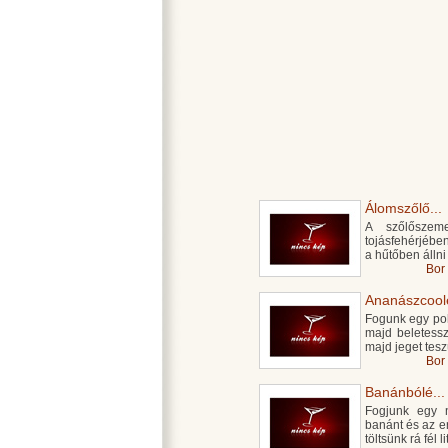
Álomszőlő...
A szőlőszem
tojásfehérjébe
a hűtőben álln
Bor
Ananászcoole
Fogunk egy poha
majd beletessz
majd jeget tesz
Bor
Banánbólé...
Fogjunk egy n
banánt és az e
töltsünk rá fél 