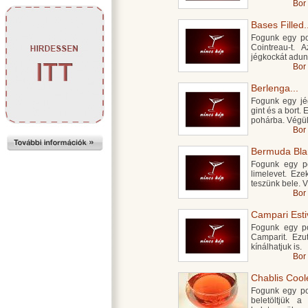
Bor
Bases Filled.
Fogunk egy poh
Cointreau-t. 
jégkockát adun
Bor
Berlenga...
Fogunk egy jég
gint és a bort.
pohárba. Végül 
Bor
Bermuda Blan
Fogunk egy po
limelevet. Eze
teszünk bele. V
Bor
Campari Estiv
Fogunk egy poh
Camparit. Ezutá
kínálhatjuk is.
Bor
Chablis Coole
Fogunk egy po
beletöltjük a