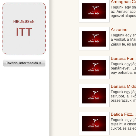
Armagnac Col
Fogunk egy shak
az Armagnacot
egészet alapos
Azzurino...
Fogjunk egy sh
a vodkát, a Mart
Zárjuk le, és 
Banana Fun.
Fogunk egy jégge
banánlevet. E
egy pohárba. Ez
Banana Midor
Fogunk egy jégge
szirupot, a li
összerázzuk, ma
Batida Fizz...
Fogunk egy jég
tejszínt, a citr
cukrot, és az e