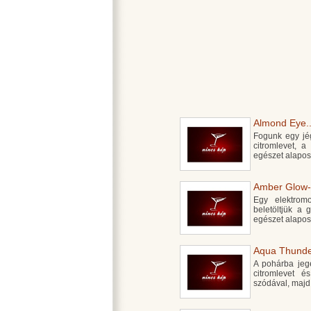
Almond Eye..
Fogunk egy jégg
citromlevet, a
egészet alapos
Amber Glow-
Egy elektrom
beletöltjük a 
egészet alapos
Aqua Thunder
A pohárba jege
citromlevet é
szódával, majd