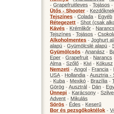
-
Grapefruitleves
-
Tojásos
Ütős - Shooter
-
Kezdőknek
Tejszínes
-
Colada
-
Egyéb
Rétegezett
-
Shot (csak alk
Kávés
-
Krémlikőr
-
Narancs
Tejszínes
-
Tojásos
-
Csokol
Alkoholmentes
-
Joghurt a
alapú
-
Gyümölcslé alapú
-
Gyümölcsös
-
Ananász
-
B
Eper
-
Grapefruit
-
Narancs
Alma
-
Szőlő
-
Kivi
-
Kókusz
Nemzeti
-
Angol
-
Francia
-
USA
-
Hollandia
-
Ausztria -
-
Kuba
-
Mexikó
-
Brazília
-
Görög
-
Ausztrál
-
Dán
-
Eg
Ünnepi
-
Karácsony
-
Szilve
Advent
-
Mikulás
Sörös
-
Édes
-
Keserű
Bor és pezsgőkoktélok
-
V