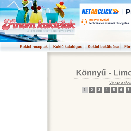
Koktél receptek
Koktélkatalógus
Koktél beküldése
Fó
Könnyű
-
Lim
Vissza a főol
1
2
3
4
5
6
7