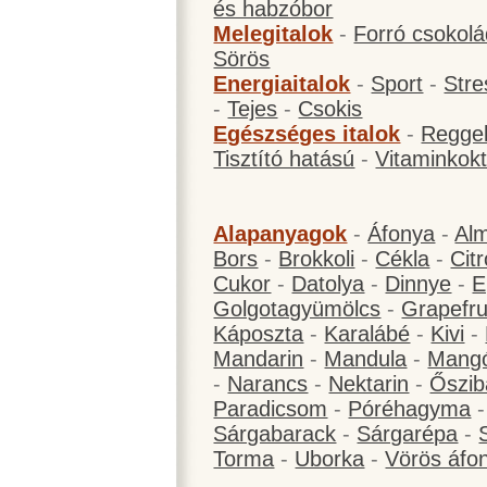
és habzóbor
Melegitalok
-
Forró csokol
Sörös
Energiaitalok
-
Sport
-
Stre
-
Tejes
-
Csokis
Egészséges italok
-
Reggel
Tisztító hatású
-
Vitaminkokt
Alapanyagok
-
Áfonya
-
Al
Bors
-
Brokkoli
-
Cékla
-
Cit
Cukor
-
Datolya
-
Dinnye
-
E
Golgotagyümölcs
-
Grapefru
Káposzta
-
Karalábé
-
Kivi
-
Mandarin
-
Mandula
-
Mang
-
Narancs
-
Nektarin
-
Őszib
Paradicsom
-
Póréhagyma
Sárgabarack
-
Sárgarépa
-
Torma
-
Uborka
-
Vörös áfo