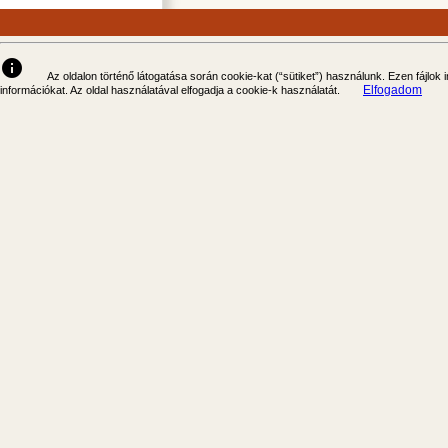
info
Az oldalon történő látogatása során cookie-kat (“sütiket”) használunk. Ezen fájlok
Elfogadom
információkat. Az oldal használatával elfogadja a cookie-k használatát.