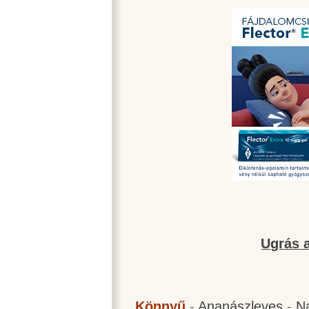
Ugrás a
Könnyű
-
Ananászleves
-
N