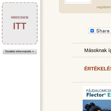
nagyításho
Másoknak íg
ÉRTÉKELÉ