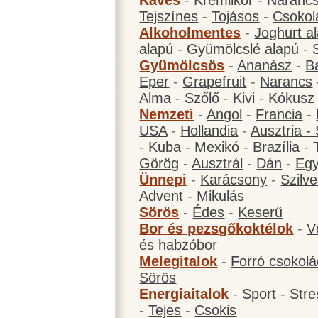
Kávés
-
Krémlikőr
-
Narancs
Tejszínes
-
Tojásos
-
Csokol
Alkoholmentes
-
Joghurt a
alapú
-
Gyümölcslé alapú
-
Gyümölcsös
-
Ananász
-
B
Eper
-
Grapefruit
-
Narancs
Alma
-
Szőlő
-
Kivi
-
Kókusz
Nemzeti
-
Angol
-
Francia
-
USA
-
Hollandia
-
Ausztria -
-
Kuba
-
Mexikó
-
Brazília
-
Görög
-
Ausztrál
-
Dán
-
Eg
Ünnepi
-
Karácsony
-
Szilve
Advent
-
Mikulás
Sörös
-
Édes
-
Keserű
Bor és pezsgőkoktélok
-
V
és habzóbor
Melegitalok
-
Forró csokol
Sörös
Energiaitalok
-
Sport
-
Stre
-
Tejes
-
Csokis