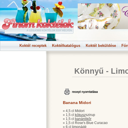
Koktél receptek
Koktélkatalógus
Koktél beküldése
Fó
Könnyű
-
Lim
Banana Midori
» 4,5 cl Midori
» 1,5 cl
kókusz
szirup
» 1,5 cl
banánlikőr
» 1,5 cl Rose's Blue Curacao
» 6 cl limonádé