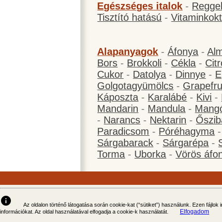
Egészséges italok
-
Reggel
Tisztító hatású
-
Vitaminkokt
Alapanyagok
-
Áfonya
-
Al
Bors
-
Brokkoli
-
Cékla
-
Cit
Cukor
-
Datolya
-
Dinnye
-
E
Golgotagyümölcs
-
Grapefru
Káposzta
-
Karalábé
-
Kivi
-
Mandarin
-
Mandula
-
Mang
-
Narancs
-
Nektarin
-
Őszib
Paradicsom
-
Póréhagyma
Sárgabarack
-
Sárgarépa
-
Torma
-
Uborka
-
Vörös áfo
info
Az oldalon történő látogatása során cookie-kat (“sütiket”) használunk. Ezen fájlok
Elfogadom
információkat. Az oldal használatával elfogadja a cookie-k használatát.