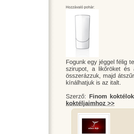
Hozzávaló pohár:
Fogunk egy jéggel félig tel
szirupot, a likőröket é
összerázzuk, majd átszűr
kínálhatjuk is az italt.
Szerző:
Finom koktélo
koktéljaimhoz >>