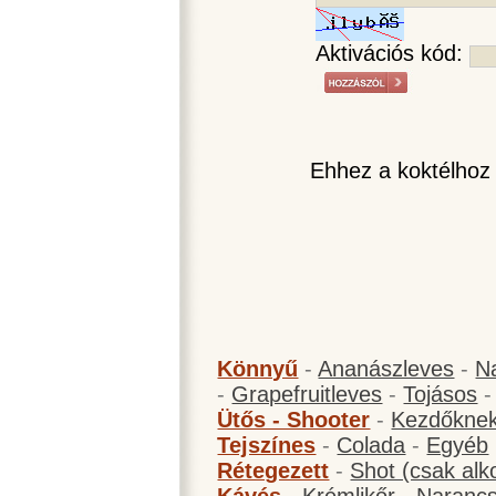
Aktivációs kód:
Ehhez a koktélhoz
Könnyű
-
Ananászleves
-
N
-
Grapefruitleves
-
Tojásos
Ütős - Shooter
-
Kezdőknek
Tejszínes
-
Colada
-
Egyéb
Rétegezett
-
Shot (csak alk