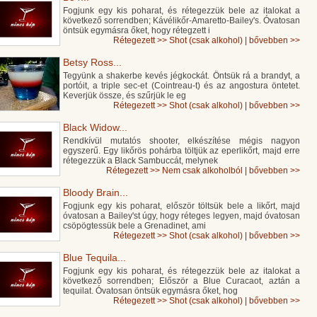
Fogjunk egy kis poharat, és rétegezzük bele az italokat a
következő sorrendben; Kávélikőr-Amaretto-Bailey's. Óvatosan
öntsük egymásra őket, hogy rétegzett i
Rétegezett
>>
Shot (csak alkohol)
|
bővebben >>
Betsy Ross...
Tegyünk a shakerbe kevés jégkockát. Öntsük rá a brandyt, a
portóit, a triple sec-et (Cointreau-t) és az angostura öntetet.
Keverjük össze, és szűrjük le eg
Rétegezett
>>
Shot (csak alkohol)
|
bővebben >>
Black Widow...
Rendkívül mutatós shooter, elkészítése mégis nagyon
egyszerű. Egy likőrös pohárba töltjük az eperlikőrt, majd erre
rétegezzük a Black Sambuccát, melynek
Rétegezett
>>
Nem csak alkoholból
|
bővebben >>
Bloody Brain...
Fogjunk egy kis poharat, először töltsük bele a likőrt, majd
óvatosan a Bailey'st úgy, hogy réteges legyen, majd óvatosan
csöpögtessük bele a Grenadinet, ami
Rétegezett
>>
Shot (csak alkohol)
|
bővebben >>
Blue Tequila...
Fogjunk egy kis poharat, és rétegezzük bele az italokat a
következő sorrendben; Először a Blue Curacaot, aztán a
tequilat. Óvatosan öntsük egymásra őket, hog
Rétegezett
>>
Shot (csak alkohol)
|
bővebben >>