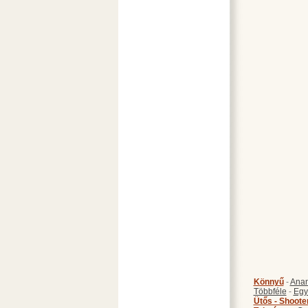
Könnyű
-
Anan
Többféle
-
Egy
Ütős - Shoote