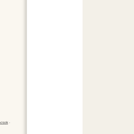
csok
-