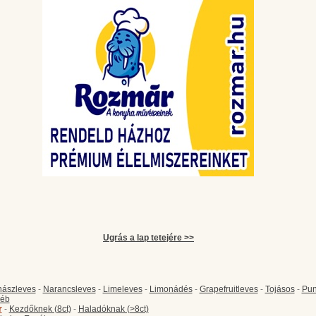
Ugrás a lap tetejére >>
ászleves
-
Narancsleves
-
Limeleves
-
Limonádés
-
Grapefruitleves
-
Tojásos
-
Pun
éb
r
-
Kezdőknek (8ct)
-
Haladóknak (>8ct)