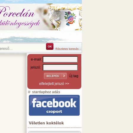
Részletes keresés...
e-mail:
jelszó:
Új tag
elfelejtett jelszó >>
startlaphoz adás
Véletlen koktélok