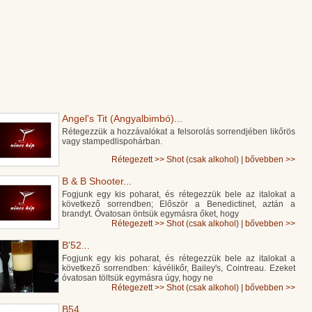
Angel's Tit (Angyalbimbó)...
Rétegezzük a hozzávalókat a felsorolás sorrendjében likőrös
vagy stampedlispohárban.
Rétegezett
>>
Shot (csak alkohol)
|
bővebben >>
B & B Shooter...
Fogjunk egy kis poharat, és rétegezzük bele az italokat a
következő sorrendben; Először a Benedictinet, aztán a
brandyt. Óvatosan öntsük egymásra őket, hogy
Rétegezett
>>
Shot (csak alkohol)
|
bővebben >>
B'52...
Fogjunk egy kis poharat, és rétegezzük bele az italokat a
következő sorrendben: kávélikőr, Bailey's, Cointreau. Ezeket
óvatosan töltsük egymásra úgy, hogy ne
Rétegezett
>>
Shot (csak alkohol)
|
bővebben >>
B54...