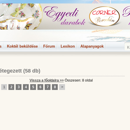
s
Koktél beküldése
Fórum
Lexikon
Alapanyagok
étegezett
(58 db)
Vissza a főoldalra >>
Összesen: 8 oldal
1
2
3
4
5
6
7
8
>