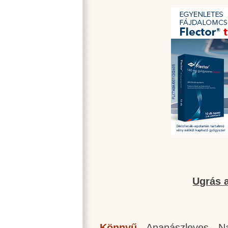
Ugrás a
Könnyű
-
Ananászleves
-
N