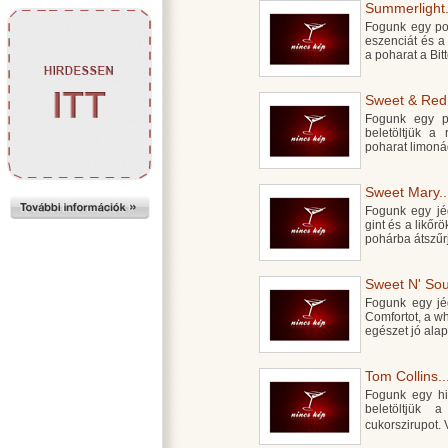
Summerlight.
Fogunk egy poh
eszenciát és a 
a poharat a Bit
Sweet & Red.
Fogunk egy po
beletöltjük a
poharat limonád
Sweet Mary..
Fogunk egy jég
gint és a likőr
pohárba átszűrj
Sweet N' Sour
Fogunk egy jég
Comfortot, a wh
egészet jó ala
Tom Collins..
Fogunk egy hig
beletöltjük 
cukorszirupot. 