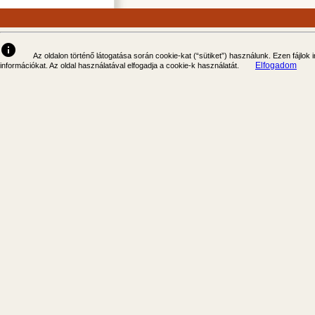
info
Az oldalon történő látogatása során cookie-kat (“sütiket”) használunk. Ezen fájlok
Elfogadom
információkat. Az oldal használatával elfogadja a cookie-k használatát.