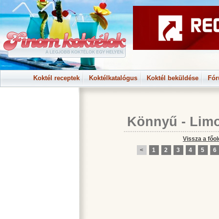
Koktél receptek
Koktélkatalógus
Koktél beküldése
Fó
Könnyű
-
Lim
Vissza a főol
<
1
2
3
4
5
6