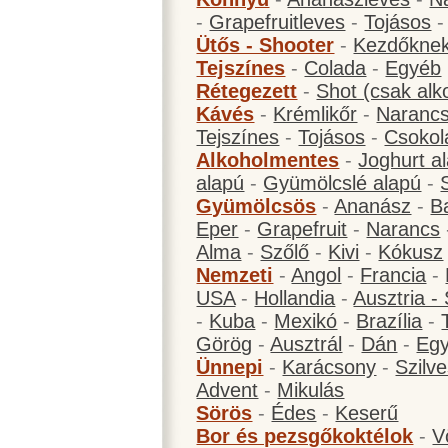
-
Grapefruitleves
-
Tojásos
Ütős - Shooter
-
Kezdőknek
Tejszínes
-
Colada
-
Egyéb
Rétegezett
-
Shot (csak alk
Kávés
-
Krémlikőr
-
Narancs
Tejszínes
-
Tojásos
-
Csokol
Alkoholmentes
-
Joghurt a
alapú
-
Gyümölcslé alapú
-
Gyümölcsös
-
Ananász
-
B
Eper
-
Grapefruit
-
Narancs
Alma
-
Szőlő
-
Kivi
-
Kókusz
Nemzeti
-
Angol
-
Francia
-
USA
-
Hollandia
-
Ausztria -
-
Kuba
-
Mexikó
-
Brazília
-
Görög
-
Ausztrál
-
Dán
-
Eg
Ünnepi
-
Karácsony
-
Szilve
Advent
-
Mikulás
Sörös
-
Édes
-
Keserű
Bor és pezsgőkoktélok
-
V