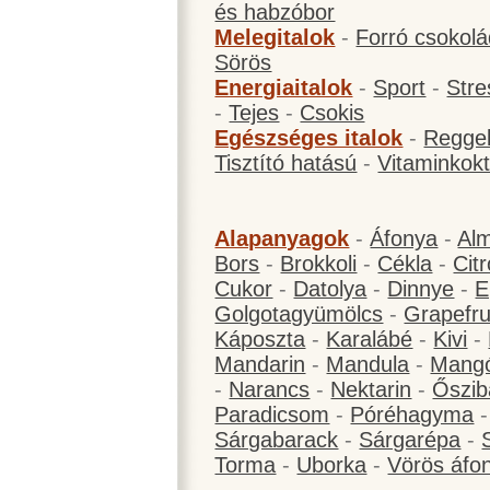
és habzóbor
Melegitalok
-
Forró csokol
Sörös
Energiaitalok
-
Sport
-
Stre
-
Tejes
-
Csokis
Egészséges italok
-
Reggel
Tisztító hatású
-
Vitaminkokt
Alapanyagok
-
Áfonya
-
Al
Bors
-
Brokkoli
-
Cékla
-
Cit
Cukor
-
Datolya
-
Dinnye
-
E
Golgotagyümölcs
-
Grapefru
Káposzta
-
Karalábé
-
Kivi
-
Mandarin
-
Mandula
-
Mang
-
Narancs
-
Nektarin
-
Őszib
Paradicsom
-
Póréhagyma
Sárgabarack
-
Sárgarépa
-
Torma
-
Uborka
-
Vörös áfo