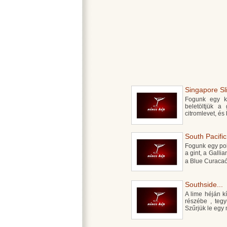
Singapore Sli
Fogunk egy ke
beletöltjük a
citromlevet, és
South Pacific.
Fogunk egy poh
a gint, a Galli
a Blue Curacaó
Southside...
A lime héján k
részébe , tegy
Szűrjük le egy 