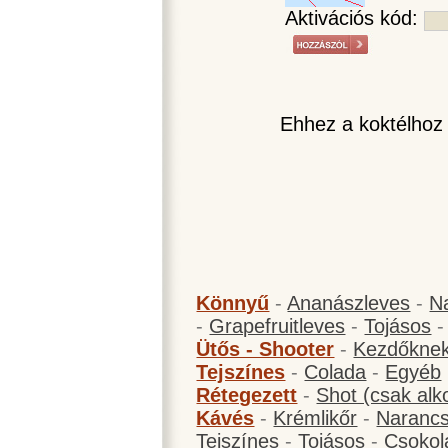
Aktivációs kód:
Ehhez a koktélhoz
Könnyű
-
Ananászleves
-
N
-
Grapefruitleves
-
Tojásos
Ütős - Shooter
-
Kezdőknek
Tejszínes
-
Colada
-
Egyéb
Rétegezett
-
Shot (csak alk
Kávés
-
Krémlikőr
-
Narancs
Tejszínes
-
Tojásos
-
Csokol