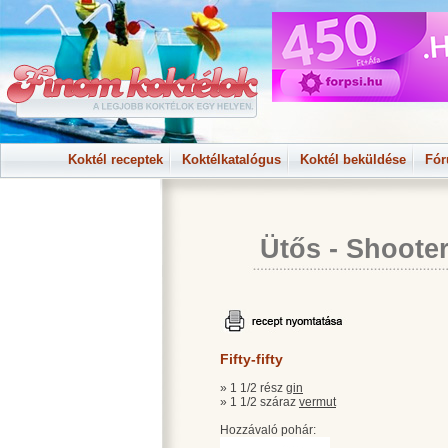
Koktél receptek
Koktélkatalógus
Koktél beküldése
Fó
Ütős - Shoote
Fifty-fifty
» 1 1/2 rész
gin
» 1 1/2 száraz
vermut
Hozzávaló pohár: