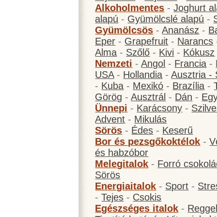
Alkoholmentes
-
Joghurt a
alapú
-
Gyümölcslé alapú
-
Gyümölcsös
-
Ananász
-
B
Eper
-
Grapefruit
-
Narancs
Alma
-
Szőlő
-
Kivi
-
Kókusz
Nemzeti
-
Angol
-
Francia
-
USA
-
Hollandia
-
Ausztria -
-
Kuba
-
Mexikó
-
Brazília
-
Görög
-
Ausztrál
-
Dán
-
Eg
Ünnepi
-
Karácsony
-
Szilve
Advent
-
Mikulás
Sörös
-
Édes
-
Keserű
Bor és pezsgőkoktélok
-
V
és habzóbor
Melegitalok
-
Forró csokol
Sörös
Energiaitalok
-
Sport
-
Stre
-
Tejes
-
Csokis
Egészséges italok
-
Reggel