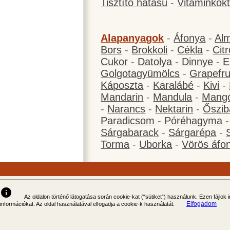
Tisztító hatású
-
Vitaminkokt
Alapanyagok
-
Áfonya
-
Al
Bors
-
Brokkoli
-
Cékla
-
Cit
Cukor
-
Datolya
-
Dinnye
-
E
Golgotagyümölcs
-
Grapefru
Káposzta
-
Karalábé
-
Kivi
-
Mandarin
-
Mandula
-
Mang
-
Narancs
-
Nektarin
-
Őszib
Paradicsom
-
Póréhagyma
Sárgabarack
-
Sárgarépa
-
Torma
-
Uborka
-
Vörös áfo
info
Az oldalon történő látogatása során cookie-kat (“sütiket”) használunk. Ezen fájlok
Elfogadom
információkat. Az oldal használatával elfogadja a cookie-k használatát.