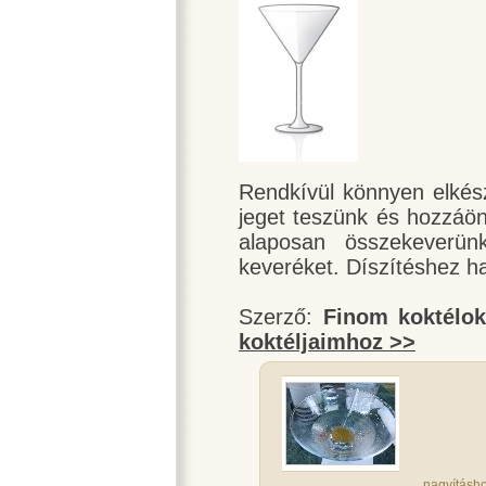
Rendkívül könnyen elkész
jeget teszünk és hozzáö
alaposan összekeverü
keveréket. Díszítéshez ha
Szerző:
Finom koktélo
koktéljaimhoz >>
nagyításho