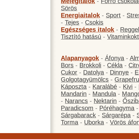
Melegitalok
-
Forró csokol
Sörös
Energiaitalok
-
Sport
-
Stre
-
Tejes
-
Csokis
Egészséges italok
-
Reggel
Tisztító hatású
-
Vitaminkokt
Alapanyagok
-
Áfonya
-
Al
Bors
-
Brokkoli
-
Cékla
-
Cit
Cukor
-
Datolya
-
Dinnye
-
E
Golgotagyümölcs
-
Grapefru
Káposzta
-
Karalábé
-
Kivi
-
Mandarin
-
Mandula
-
Mang
-
Narancs
-
Nektarin
-
Őszib
Paradicsom
-
Póréhagyma
Sárgabarack
-
Sárgarépa
-
Torma
-
Uborka
-
Vörös áfo