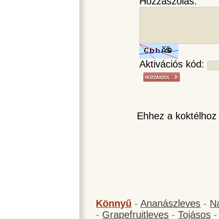
Hozzászólás:
Aktivációs kód:
Ehhez a koktélhoz
Könnyű
-
Ananászleves
-
N
-
Grapefruitleves
-
Tojásos