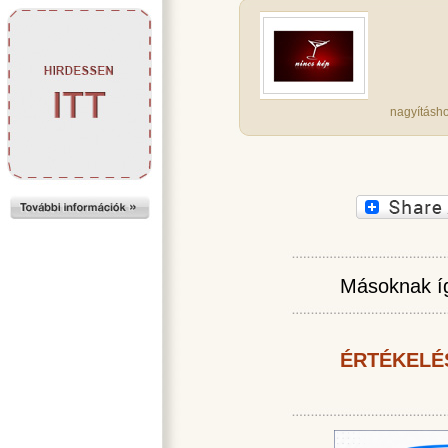
nagyításho
Másoknak íg
ÉRTÉKELÉ