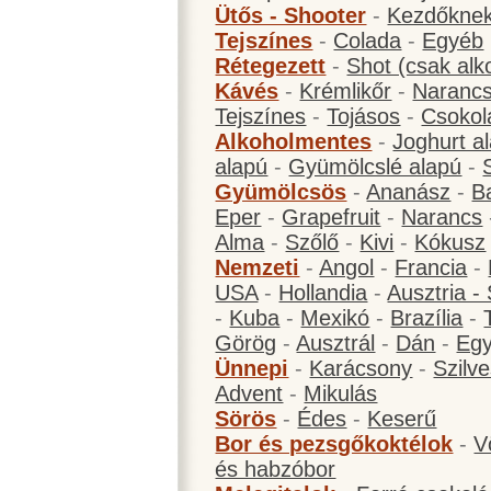
Ütős - Shooter
-
Kezdőknek
Tejszínes
-
Colada
-
Egyéb
Rétegezett
-
Shot (csak alk
Kávés
-
Krémlikőr
-
Narancs
Tejszínes
-
Tojásos
-
Csokol
Alkoholmentes
-
Joghurt a
alapú
-
Gyümölcslé alapú
-
Gyümölcsös
-
Ananász
-
B
Eper
-
Grapefruit
-
Narancs
Alma
-
Szőlő
-
Kivi
-
Kókusz
Nemzeti
-
Angol
-
Francia
-
USA
-
Hollandia
-
Ausztria -
-
Kuba
-
Mexikó
-
Brazília
-
Görög
-
Ausztrál
-
Dán
-
Eg
Ünnepi
-
Karácsony
-
Szilve
Advent
-
Mikulás
Sörös
-
Édes
-
Keserű
Bor és pezsgőkoktélok
-
V
és habzóbor