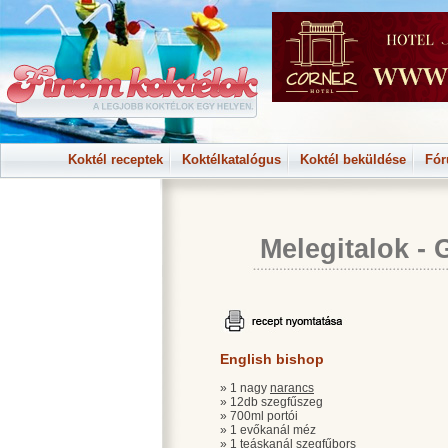
Koktél receptek
Koktélkatalógus
Koktél beküldése
Fó
Melegitalok
-
English bishop
» 1 nagy
narancs
» 12db szegfűszeg
» 700ml portói
» 1 evőkanál méz
» 1 teáskanál szegfű
bors