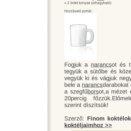
» 2 öntet konyak (elhagyható)
Hozzávaló pohár:
Fogjuk a
narancs
ot és 
tegyük a sütőbe és köze
vegyük ki és vágjuk neg
bele a
narancs
darabokat 
a szegfű
bors
ot,a mézet 
20percig főzzük.Előmele
szerint díszítsük!
Szerző:
Finom koktélo
koktéljaimhoz >>