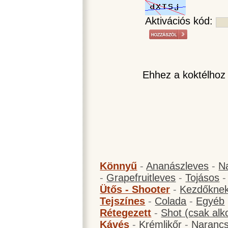
Aktivációs kód:
Ehhez a koktélhoz
Könnyű
-
Ananászleves
-
N
-
Grapefruitleves
-
Tojásos
Ütős - Shooter
-
Kezdőknek
Tejszínes
-
Colada
-
Egyéb
Rétegezett
-
Shot (csak alk
Kávés
-
Krémlikőr
-
Narancs