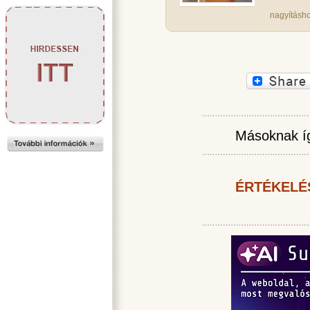
nagyításho
Másoknak íg
ÉRTÉKELÉ