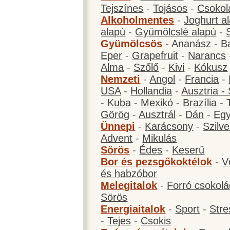
Tejszínes
-
Tojásos
-
Csokol
Alkoholmentes
-
Joghurt a
alapú
-
Gyümölcslé alapú
-
Gyümölcsös
-
Ananász
-
B
Eper
-
Grapefruit
-
Narancs
Alma
-
Szőlő
-
Kivi
-
Kókusz
Nemzeti
-
Angol
-
Francia
-
USA
-
Hollandia
-
Ausztria -
-
Kuba
-
Mexikó
-
Brazília
-
Görög
-
Ausztrál
-
Dán
-
Eg
Ünnepi
-
Karácsony
-
Szilve
Advent
-
Mikulás
Sörös
-
Édes
-
Keserű
Bor és pezsgőkoktélok
-
V
és habzóbor
Melegitalok
-
Forró csokol
Sörös
Energiaitalok
-
Sport
-
Stre
-
Tejes
-
Csokis