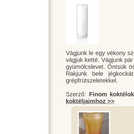
Vágjunk le egy vékony sze
vágjuk ketté. Vágjunk pár
gyümölcslevet. Öntsük ö
Rakjunk bele jégkockát
grépfrútszeletekkel.
Szerző:
Finom koktélo
koktéljaimhoz >>