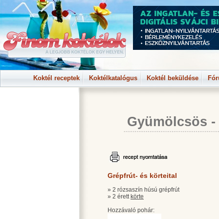
Koktél receptek
Koktélkatalógus
Koktél beküldése
Fó
Gyümölcsös
Grépfrút- és körteital
» 2 rózsaszín húsú grépfrút
» 2 érett
körte
Hozzávaló pohár: