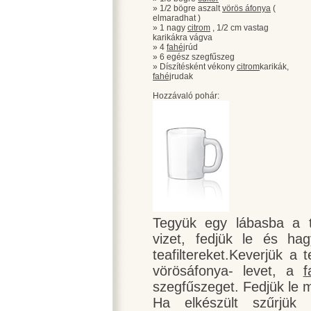
» 1/2 bögre aszalt
vörös áfonya
(
elmaradhat )
» 1 nagy
citrom
, 1/2 cm vastag
karikákra vágva
» 4
fahéj
rúd
» 6 egész szegfűszeg
» Díszítésként vékony
citrom
karikák,
fahéj
rudak
Hozzávaló pohár:
Tegyük egy lábasba a te
vizet, fedjük le és hag
teafiltereket.Keverjük a
vörösáfonya- levet, a
f
szegfűszeget. Fedjük le m
Ha elkészült szűrjü