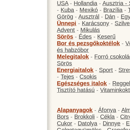
USA
-
Hollandia
-
Ausztria -
-
Kuba
-
Mexikó
-
Brazília
-
Görög
-
Ausztrál
-
Dán
-
Eg
Ünnepi
-
Karácsony
-
Szilve
Advent
-
Mikulás
Sörös
-
Édes
-
Keserű
Bor és pezsgőkoktélok
-
V
és habzóbor
Melegitalok
-
Forró csokol
Sörös
Energiaitalok
-
Sport
-
Stre
-
Tejes
-
Csokis
Egészséges italok
-
Reggel
Tisztító hatású
-
Vitaminkokt
Alapanyagok
-
Áfonya
-
Al
Bors
-
Brokkoli
-
Cékla
-
Cit
Cukor
-
Datolya
-
Dinnye
-
E