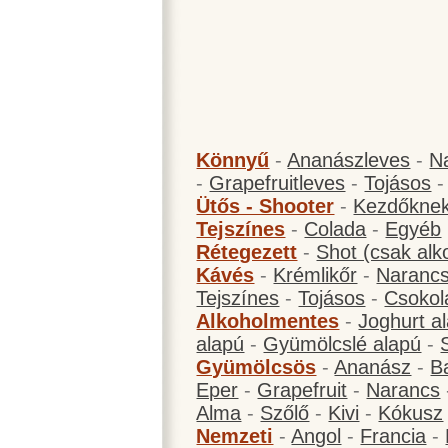
Könnyű
-
Ananászleves
-
N
-
Grapefruitleves
-
Tojásos
Ütős - Shooter
-
Kezdőknek
Tejszínes
-
Colada
-
Egyéb
Rétegezett
-
Shot (csak alk
Kávés
-
Krémlikőr
-
Narancs
Tejszínes
-
Tojásos
-
Csokol
Alkoholmentes
-
Joghurt a
alapú
-
Gyümölcslé alapú
-
Gyümölcsös
-
Ananász
-
B
Eper
-
Grapefruit
-
Narancs
Alma
-
Szőlő
-
Kivi
-
Kókusz
Nemzeti
-
Angol
-
Francia
-