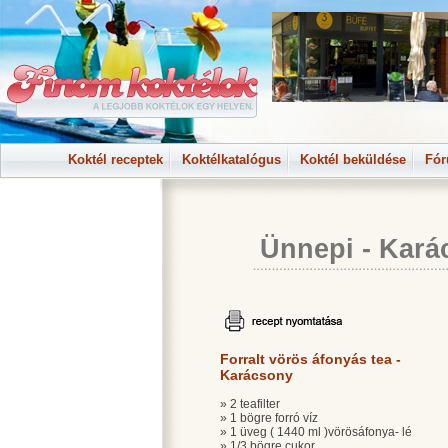
Koktél receptek
Koktélkatalógus
Koktél beküldése
Fó
Ünnepi
-
Kará
Forralt vörös áfonyás tea -
Karácsony
» 2 teafilter
» 1 bögre forró víz
» 1 üveg ( 1440 ml )vörösáfonya- lé
» 1/3 bögre
cukor