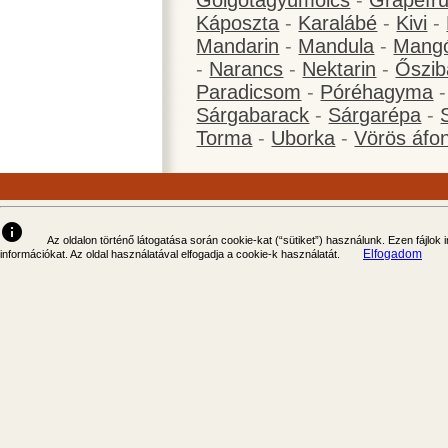
Golgotagyümölcs
-
Grapefru
Káposzta
-
Karalábé
-
Kivi
-
Mandarin
-
Mandula
-
Mang
-
Narancs
-
Nektarin
-
Őszib
Paradicsom
-
Póréhagyma
Sárgabarack
-
Sárgarépa
-
Torma
-
Uborka
-
Vörös áfo
info
Az oldalon történő látogatása során cookie-kat (“sütiket”) használunk. Ezen fájlok
Elfogadom
információkat. Az oldal használatával elfogadja a cookie-k használatát.