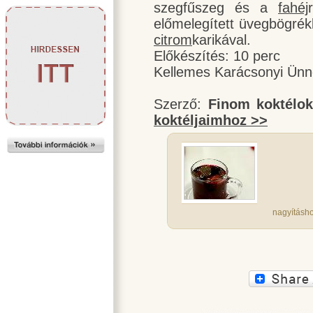
szegfűszeg és a
fahéj
előmelegített üvegbögrék
citrom
karikával.
Előkészítés: 10 perc
Kellemes Karácsonyi Ünn
Szerző:
Finom koktélo
koktéljaimhoz >>
nagyításho