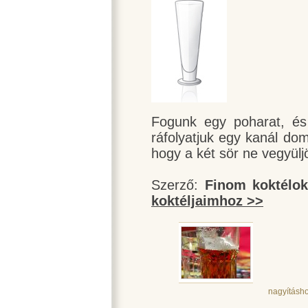
Fogunk egy poharat, és 
ráfolyatjuk egy kanál dom
hogy a két sör ne vegyülj
Szerző:
Finom koktélo
koktéljaimhoz >>
nagyításho