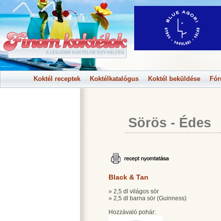
Koktél receptek
Koktélkatalógus
Koktél beküldése
Fó
Sörös
-
Édes
Black & Tan
» 2,5 dl világos sör
» 2,5 dl barna sör (Guinness)
Hozzávaló pohár: