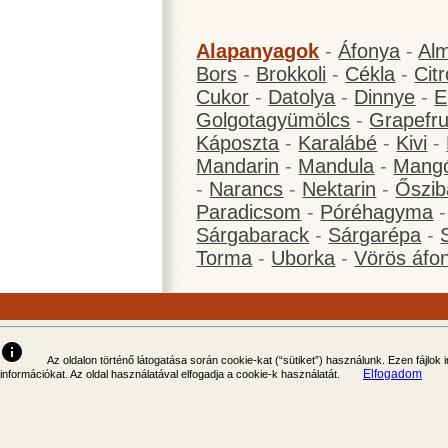
Alapanyagok
-
Áfonya
-
Al
Bors
-
Brokkoli
-
Cékla
-
Cit
Cukor
-
Datolya
-
Dinnye
-
E
Golgotagyümölcs
-
Grapefru
Káposzta
-
Karalábé
-
Kivi
-
Mandarin
-
Mandula
-
Mang
-
Narancs
-
Nektarin
-
Őszib
Paradicsom
-
Póréhagyma
Sárgabarack
-
Sárgarépa
-
Torma
-
Uborka
-
Vörös áfo
info
Az oldalon történő látogatása során cookie-kat (“sütiket”) használunk. Ezen fájlok
Elfogadom
információkat. Az oldal használatával elfogadja a cookie-k használatát.