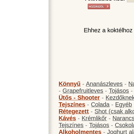
Ehhez a koktélhoz
Könnyű
-
Ananászleves
-
N
-
Grapefruitleves
-
Tojásos
Ütős - Shooter
-
Kezdőknek
Tejszínes
-
Colada
-
Egyéb
Rétegezett
-
Shot (csak alk
Kávés
-
Krémlikőr
-
Narancs
Tejszínes
-
Tojásos
-
Csokol
Alkoholmentes
-
Joghurt a