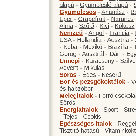
alapú
-
Gyümölcslé alapú
-
Gyümölcsös
-
Ananász
-
B
Eper
-
Grapefruit
-
Narancs
Alma
-
Szőlő
-
Kivi
-
Kókusz
Nemzeti
-
Angol
-
Francia
-
USA
-
Hollandia
-
Ausztria -
-
Kuba
-
Mexikó
-
Brazília
-
Görög
-
Ausztrál
-
Dán
-
Eg
Ünnepi
-
Karácsony
-
Szilve
Advent
-
Mikulás
Sörös
-
Édes
-
Keserű
Bor és pezsgőkoktélok
-
V
és habzóbor
Melegitalok
-
Forró csokol
Sörös
Energiaitalok
-
Sport
-
Stre
-
Tejes
-
Csokis
Egészséges italok
-
Reggel
Tisztító hatású
-
Vitaminkokt