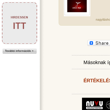
nagyításho
Másoknak íg
ÉRTÉKELÉ