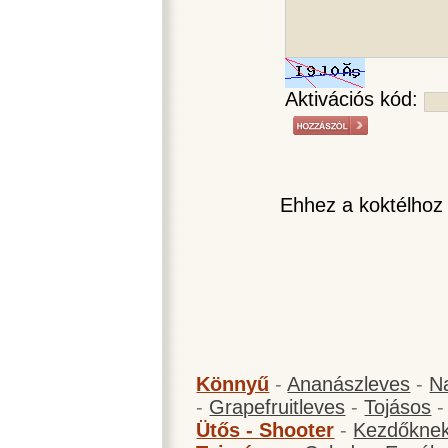
Aktivációs kód:
Ehhez a koktélhoz
Könnyű
-
Ananászleves
-
N
-
Grapefruitleves
-
Tojásos
Ütős - Shooter
-
Kezdőknek