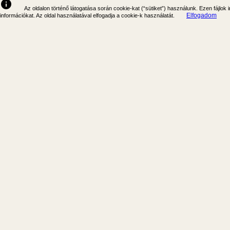
info
Az oldalon történő látogatása során cookie-kat (“sütiket”) használunk. Ezen fájlok
Elfogadom
információkat. Az oldal használatával elfogadja a cookie-k használatát.