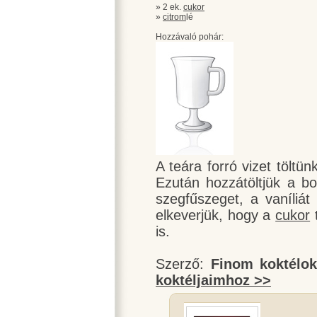
» 2 ek.
cukor
»
citrom
lé
Hozzávaló pohár:
A teára forró vizet töltü
Ezután hozzátöltjük a b
szegfűszeget, a vaníliá
elkeverjük, hogy a
cukor
t
is.
Szerző:
Finom koktélo
koktéljaimhoz >>