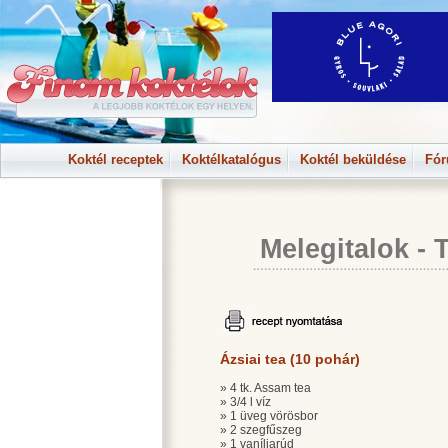
Koktél receptek
Koktélkatalógus
Koktél beküldése
Fó
Melegitalok
-
Ázsiai tea (10 pohár)
» 4 tk. Assam tea
» 3/4 l víz
» 1 üveg vörösbor
» 2 szegfűszeg
» 1 vaníliarúd