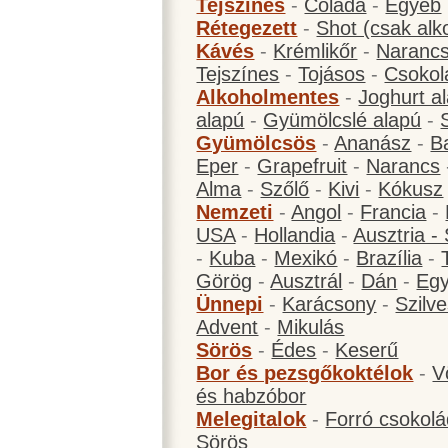
Tejszínes
-
Colada
-
Egyéb
Rétegezett
-
Shot (csak alk
Kávés
-
Krémlikőr
-
Narancs
Tejszínes
-
Tojásos
-
Csokol
Alkoholmentes
-
Joghurt a
alapú
-
Gyümölcslé alapú
-
Gyümölcsös
-
Ananász
-
B
Eper
-
Grapefruit
-
Narancs
Alma
-
Szőlő
-
Kivi
-
Kókusz
Nemzeti
-
Angol
-
Francia
-
USA
-
Hollandia
-
Ausztria -
-
Kuba
-
Mexikó
-
Brazília
-
Görög
-
Ausztrál
-
Dán
-
Eg
Ünnepi
-
Karácsony
-
Szilve
Advent
-
Mikulás
Sörös
-
Édes
-
Keserű
Bor és pezsgőkoktélok
-
V
és habzóbor
Melegitalok
-
Forró csokol
Sörös