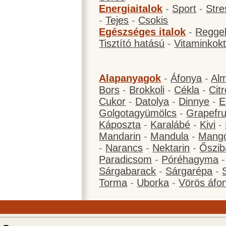
Energiaitalok
-
Sport
-
Stre
-
Tejes
-
Csokis
Egészséges italok
-
Reggel
Tisztító hatású
-
Vitaminkokt
Alapanyagok
-
Áfonya
-
Al
Bors
-
Brokkoli
-
Cékla
-
Cit
Cukor
-
Datolya
-
Dinnye
-
E
Golgotagyümölcs
-
Grapefru
Káposzta
-
Karalábé
-
Kivi
-
Mandarin
-
Mandula
-
Mang
-
Narancs
-
Nektarin
-
Őszib
Paradicsom
-
Póréhagyma
Sárgabarack
-
Sárgarépa
-
Torma
-
Uborka
-
Vörös áfo