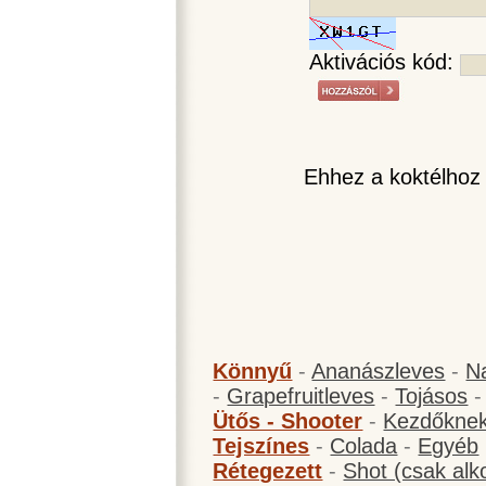
Aktivációs kód:
Ehhez a koktélhoz
Könnyű
-
Ananászleves
-
N
-
Grapefruitleves
-
Tojásos
Ütős - Shooter
-
Kezdőknek
Tejszínes
-
Colada
-
Egyéb
Rétegezett
-
Shot (csak alk