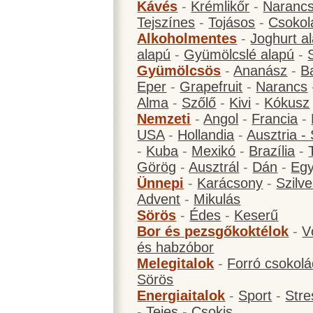
Kávés
-
Krémlikőr
-
Narancs
Tejszínes
-
Tojásos
-
Csokol
Alkoholmentes
-
Joghurt a
alapú
-
Gyümölcslé alapú
-
Gyümölcsös
-
Ananász
-
B
Eper
-
Grapefruit
-
Narancs
Alma
-
Szőlő
-
Kivi
-
Kókusz
Nemzeti
-
Angol
-
Francia
-
USA
-
Hollandia
-
Ausztria -
-
Kuba
-
Mexikó
-
Brazília
-
Görög
-
Ausztrál
-
Dán
-
Eg
Ünnepi
-
Karácsony
-
Szilve
Advent
-
Mikulás
Sörös
-
Édes
-
Keserű
Bor és pezsgőkoktélok
-
V
és habzóbor
Melegitalok
-
Forró csokol
Sörös
Energiaitalok
-
Sport
-
Stre
-
Tejes
-
Csokis