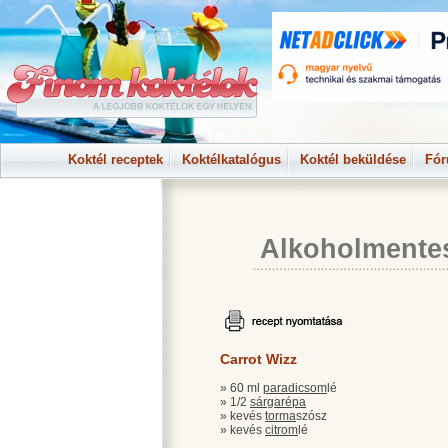
Koktél receptek
Koktélkatalógus
Koktél beküldése
Fó
Alkoholmente
Carrot Wizz
» 60 ml
paradicsom
lé
» 1/2
sárgarépa
» kevés
torma
szósz
» kevés
citrom
lé