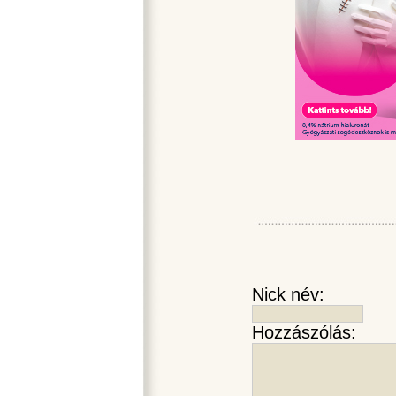
Nick név:
Hozzászólás: