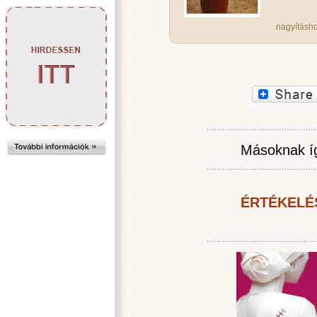
nagyításho
Másoknak íg
ÉRTÉKELÉ