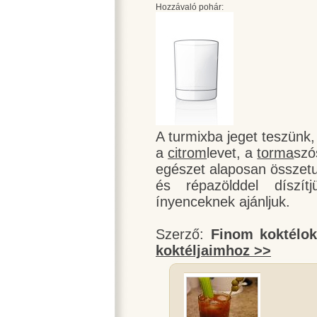
Hozzávaló pohár:
A turmixba jeget teszünk
a
citrom
levet, a
torma
szó
egészet alaposan összetur
és répazölddel díszít
ínyenceknek ajánljuk.
Szerző:
Finom koktélo
koktéljaimhoz >>