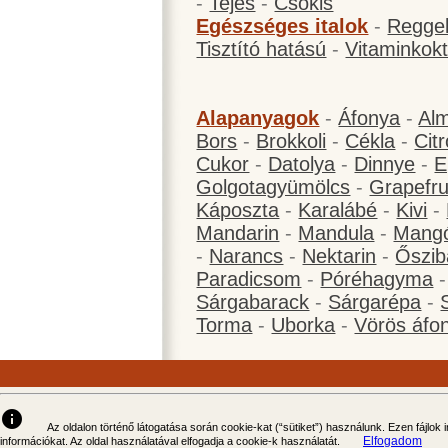
-
Tejes
-
Csokis
Egészséges italok
-
Reggel
Tisztító hatású
-
Vitaminkokt
Alapanyagok
-
Áfonya
-
Al
Bors
-
Brokkoli
-
Cékla
-
Cit
Cukor
-
Datolya
-
Dinnye
-
E
Golgotagyümölcs
-
Grapefru
Káposzta
-
Karalábé
-
Kivi
-
Mandarin
-
Mandula
-
Mang
-
Narancs
-
Nektarin
-
Őszib
Paradicsom
-
Póréhagyma
Sárgabarack
-
Sárgarépa
-
Torma
-
Uborka
-
Vörös áfo
info
Az oldalon történő látogatása során cookie-kat (“sütiket”) használunk. Ezen fájlok
Elfogadom
információkat. Az oldal használatával elfogadja a cookie-k használatát.