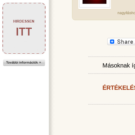
nagyításho
Másoknak íg
ÉRTÉKELÉ