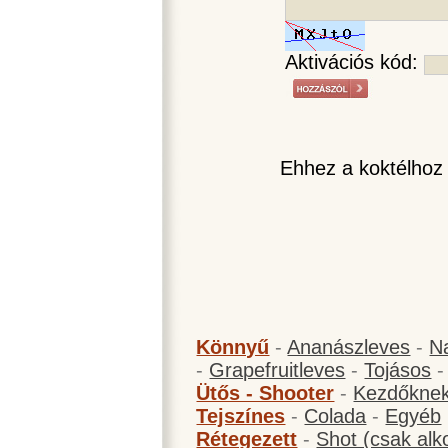
Aktivációs kód:
Ehhez a koktélhoz
Könnyű
-
Ananászleves
-
N
-
Grapefruitleves
-
Tojásos
Ütős - Shooter
-
Kezdőknek
Tejszínes
-
Colada
-
Egyéb
Rétegezett
-
Shot (csak alk