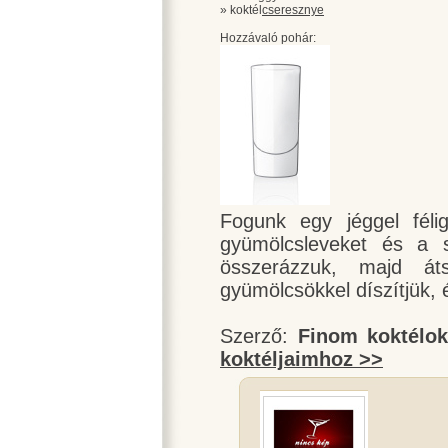
» koktél
cseresznye
Hozzávaló pohár:
Fogunk egy jéggel félig
gyümölcsleveket és a s
összerázzuk, majd át
gyümölcsökkel díszítjük, é
Szerző:
Finom koktélo
koktéljaimhoz >>