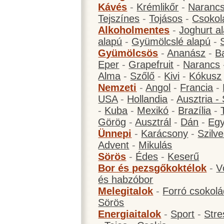
Kávés
-
Krémlikőr
-
Narancs
Tejszínes
-
Tojásos
-
Csokol
Alkoholmentes
-
Joghurt a
alapú
-
Gyümölcslé alapú
-
Gyümölcsös
-
Ananász
-
B
Eper
-
Grapefruit
-
Narancs
Alma
-
Szőlő
-
Kivi
-
Kókusz
Nemzeti
-
Angol
-
Francia
-
USA
-
Hollandia
-
Ausztria -
-
Kuba
-
Mexikó
-
Brazília
-
Görög
-
Ausztrál
-
Dán
-
Eg
Ünnepi
-
Karácsony
-
Szilve
Advent
-
Mikulás
Sörös
-
Édes
-
Keserű
Bor és pezsgőkoktélok
-
V
és habzóbor
Melegitalok
-
Forró csokol
Sörös
Energiaitalok
-
Sport
-
Stre