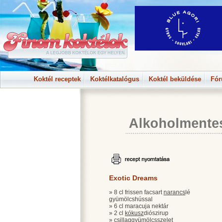
Koktél receptek
Koktélkatalógus
Koktél beküldése
Fó
Alkoholmente
Exotic Dreams
» 8 cl frissen facsart
narancs
lé
gyümölcshússal
» 6 cl maracuja nektár
» 2 cl
kókusz
diószirup
» csillaggyümölcsszelet