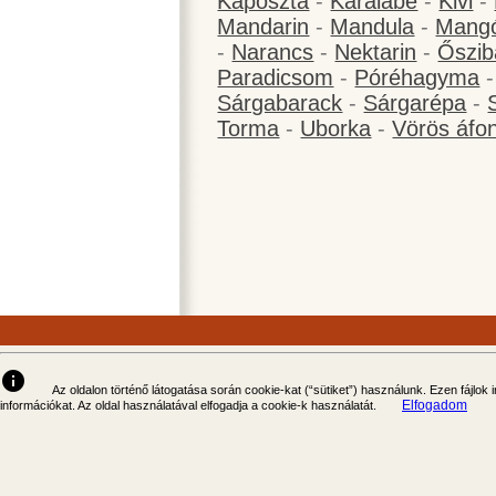
Káposzta
-
Karalábé
-
Kivi
-
Mandarin
-
Mandula
-
Mang
-
Narancs
-
Nektarin
-
Őszib
Paradicsom
-
Póréhagyma
Sárgabarack
-
Sárgarépa
-
Torma
-
Uborka
-
Vörös áfo
info
Az oldalon történő látogatása során cookie-kat (“sütiket”) használunk. Ezen fájlok
Elfogadom
információkat. Az oldal használatával elfogadja a cookie-k használatát.