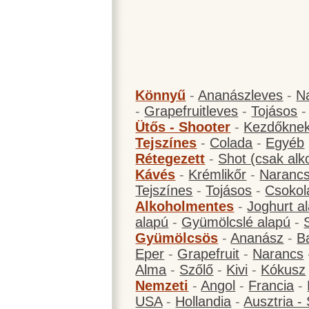
Könnyű
-
Ananászleves
-
N
-
Grapefruitleves
-
Tojásos
Ütős - Shooter
-
Kezdőknek
Tejszínes
-
Colada
-
Egyéb
Rétegezett
-
Shot (csak alk
Kávés
-
Krémlikőr
-
Narancs
Tejszínes
-
Tojásos
-
Csokol
Alkoholmentes
-
Joghurt a
alapú
-
Gyümölcslé alapú
-
Gyümölcsös
-
Ananász
-
B
Eper
-
Grapefruit
-
Narancs
Alma
-
Szőlő
-
Kivi
-
Kókusz
Nemzeti
-
Angol
-
Francia
-
USA
-
Hollandia
-
Ausztria -