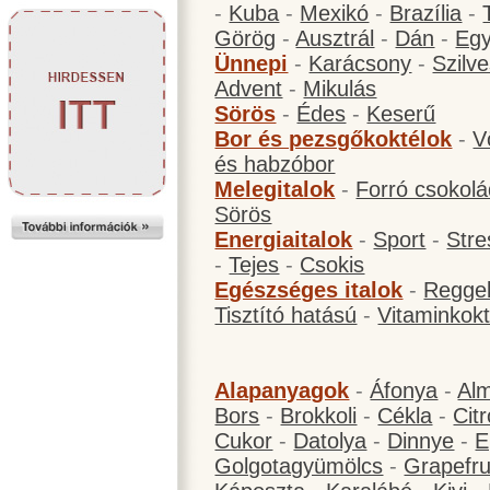
-
Kuba
-
Mexikó
-
Brazília
-
Görög
-
Ausztrál
-
Dán
-
Eg
Ünnepi
-
Karácsony
-
Szilve
Advent
-
Mikulás
Sörös
-
Édes
-
Keserű
Bor és pezsgőkoktélok
-
V
és habzóbor
Melegitalok
-
Forró csokol
Sörös
Energiaitalok
-
Sport
-
Stre
-
Tejes
-
Csokis
Egészséges italok
-
Reggel
Tisztító hatású
-
Vitaminkokt
Alapanyagok
-
Áfonya
-
Al
Bors
-
Brokkoli
-
Cékla
-
Cit
Cukor
-
Datolya
-
Dinnye
-
E
Golgotagyümölcs
-
Grapefru