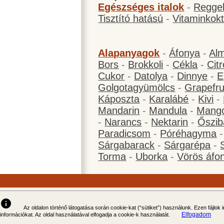
Egészséges italok
-
Reggel
Tisztító hatású
-
Vitaminkokt
Alapanyagok
-
Áfonya
-
Al
Bors
-
Brokkoli
-
Cékla
-
Cit
Cukor
-
Datolya
-
Dinnye
-
E
Golgotagyümölcs
-
Grapefru
Káposzta
-
Karalábé
-
Kivi
-
Mandarin
-
Mandula
-
Mang
-
Narancs
-
Nektarin
-
Őszib
Paradicsom
-
Póréhagyma
Sárgabarack
-
Sárgarépa
-
Torma
-
Uborka
-
Vörös áfo
info
Az oldalon történő látogatása során cookie-kat (“sütiket”) használunk. Ezen fájlok
Elfogadom
információkat. Az oldal használatával elfogadja a cookie-k használatát.