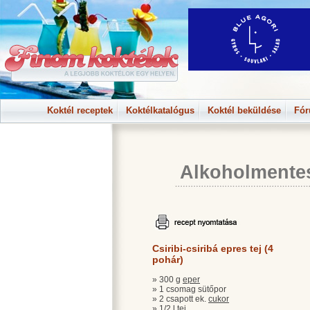
Koktél receptek
Koktélkatalógus
Koktél beküldése
Fó
Alkoholmente
Csiribi-csiribá epres tej (4
pohár)
» 300 g
eper
» 1 csomag sütőpor
» 2 csapott ek.
cukor
» 1/2 l tej