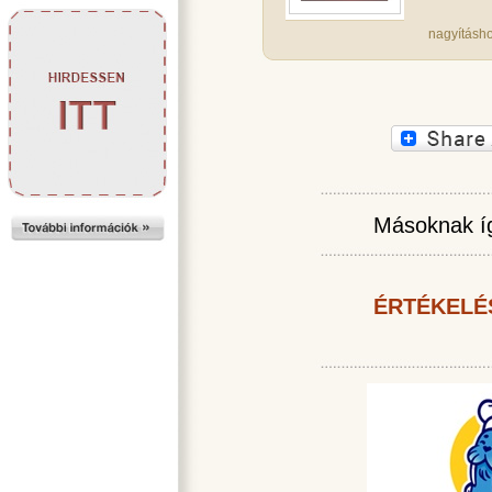
nagyításho
Másoknak íg
ÉRTÉKELÉ