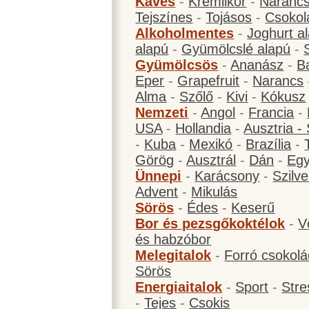
Kávés
-
Krémlikőr
-
Narancs
Tejszínes
-
Tojásos
-
Csokol
Alkoholmentes
-
Joghurt a
alapú
-
Gyümölcslé alapú
-
Gyümölcsös
-
Ananász
-
B
Eper
-
Grapefruit
-
Narancs
Alma
-
Szőlő
-
Kivi
-
Kókusz
Nemzeti
-
Angol
-
Francia
-
USA
-
Hollandia
-
Ausztria -
-
Kuba
-
Mexikó
-
Brazília
-
Görög
-
Ausztrál
-
Dán
-
Eg
Ünnepi
-
Karácsony
-
Szilve
Advent
-
Mikulás
Sörös
-
Édes
-
Keserű
Bor és pezsgőkoktélok
-
V
és habzóbor
Melegitalok
-
Forró csokol
Sörös
Energiaitalok
-
Sport
-
Stre
-
Tejes
-
Csokis