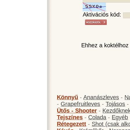
Aktivációs kód:
Ehhez a koktélhoz
Könnyű
-
Ananászleves
-
N
-
Grapefruitleves
-
Tojásos
Ütős - Shooter
-
Kezdőknek
Tejszínes
-
Colada
-
Egyéb
Rétegezett
-
Shot (csak alk