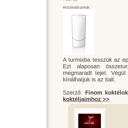
Hozzávaló pohár:
A turmixba tesszük az epr
Ezt alaposan összetur
megmaradt tejet. Végül 
kínálhatjuk is az italt.
Szerző:
Finom koktélo
koktéljaimhoz >>