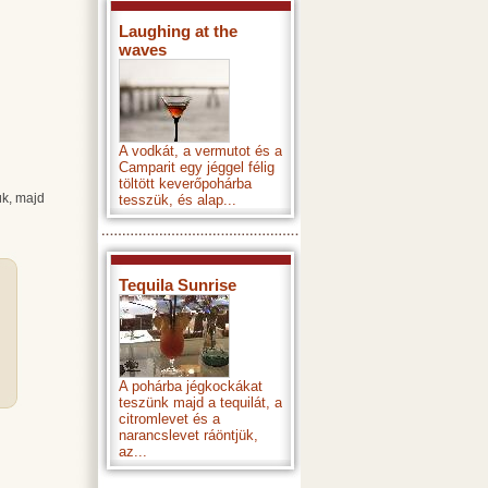
Laughing at the
waves
A vodkát, a vermutot és a
Camparit egy jéggel félig
töltött keverőpohárba
ük, majd
tesszük, és alap...
Tequila Sunrise
A pohárba jégkockákat
teszünk majd a tequilát, a
citromlevet és a
narancslevet ráöntjük,
az...