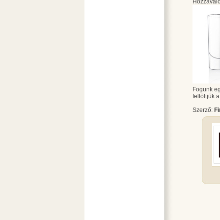
Hozzávaló
Fogunk egy
feltöltjük 
Szerző:
F