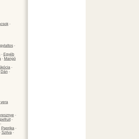
csok
-
gylaltos
-
s
-
Egyéb
a
-
Mangó
Skócia
-
-
Dán
-
 vera
resznye
-
pefruit
-
-
-
Paprika
-
-
Szilva
-