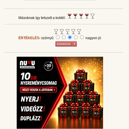
Másoknak így tetszett a koktél:
ÉRTÉKELÉS:
szörnyű
nagyon jó