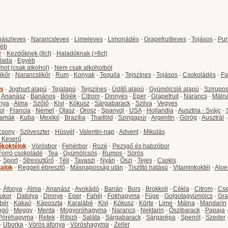
ászleves
-
Narancsleves
-
Limeleves
-
Limonádés
-
Grapefruitleves
-
Tojásos
-
Pun
éb
r
-
Kezdőknek (8ct)
-
Haladóknak (>8ct)
lada
-
Egyéb
hot (csak alkohol)
-
Nem csak alkoholból
ikőr
-
Narancslikőr
-
Rum
-
Konyak
-
Tequila
-
Tejszínes
-
Tojásos
-
Csokoládés
-
Fa
s
-
Joghurt alapú
-
Tejalapú
-
Tejszínes
-
Üdítő alapú
-
Gyümölcslé alapú
-
Szirupo
-
Ananász
-
Banános
-
Bólék
-
Citrom
-
Dinnyés
-
Eper
-
Grapefruit
-
Narancs
-
Máln
nya
-
Alma
-
Szőlő
-
Kivi
-
Kókusz
-
Sárgabarack
-
Szilva
-
Vegyes
ol
-
Francia
-
Német
-
Olasz
-
Orosz
-
Spanyol
-
USA
-
Hollandia
-
Ausztria - Svájc
-
amák
-
Kuba
-
Mexikó
-
Brazília
-
Thaiföld
-
Szingapúr
-
Argentín
-
Görög
-
Ausztrál
csony
-
Szilveszter
-
Húsvét
-
Valentin-nap
-
Advent
-
Mikulás
-
Keserű
őkoktélok
-
Vörösbor
-
Fehérbor
-
Rozé
-
Pezsgő és habzóbor
Forró csokoládé
-
Tea
-
Gyümölcsös
-
Rumos
-
Sörös
-
Sport
-
Stressztűrő
-
Téli
-
Tavaszi
-
Nyári
-
Őszi
-
Tejes
-
Csokis
talok
-
Reggeli ébresztő
-
Másnaposság után
-
Tisztító hatású
-
Vitaminkoktél
-
Aloe
-
Áfonya
-
Alma
-
Ananász
-
Avokádó
-
Banán
-
Bors
-
Brokkoli
-
Cékla
-
Citrom
-
Cse
ukor
-
Datolya
-
Dinnye
-
Eper
-
Fahéj
-
Fokhagyma
-
Füge
-
Golgotagyümölcs
-
Gra
bér
-
Kakaó
-
Káposzta
-
Karalábé
-
Kivi
-
Kókusz
-
Körte
-
Lime
-
Málna
-
Mandarin
ngó
-
Meggy
-
Menta
-
Mogyoróhagyma
-
Narancs
-
Nektarin
-
Őszibarack
-
Papaja
Póréhagyma
-
Retek
-
Ribizli
-
Saláta
-
Sárgabarack
-
Sárgarépa
-
Spenót
-
Szeder
-
Uborka
-
Vörös áfonya
-
Vöröshagyma
-
Zeller