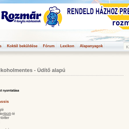
s
Koktél beküldése
Fórum
Lexikon
Alapanyagok
lkoholmentes
-
Üdítő alapú
assis
a
lé
te
ribizli
-lé
nbitter