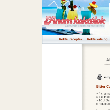
Koktél receptek
Koktélkatalógu
A
Bitter C
» 4 cl
alm
» 4 cl feke
» 10 cl Sa
»
ribizli
fürt