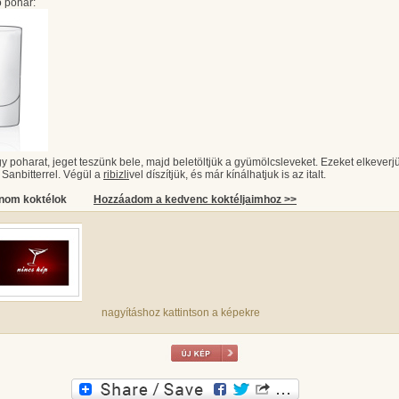
 pohár:
 poharat, jeget teszünk bele, majd beletöltjük a gyümölcsleveket. Ezeket elkeverj
a Sanbitterrel. Végül a
ribizli
vel díszítjük, és már kínálhatjuk is az italt.
inom koktélok
Hozzáadom a kedvenc koktéljaimhoz >>
nagyításhoz kattintson a képekre