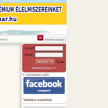
Részletes keresés...
e-mail:
jelszó:
Új tag
elfelejtett jelszó >>
startlaphoz adás
Véletlen koktélok