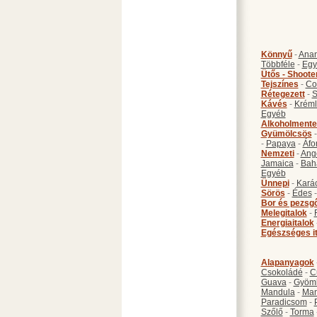
Könnyű
-
Anan
Többféle
-
Egy
Ütős - Shoote
Tejszínes
-
Co
Rétegezett
-
S
Kávés
-
Kréml
Egyéb
Alkoholmente
Gyümölcsös
-
Papaya
-
Áfo
Nemzeti
-
Ang
Jamaica
-
Bah
Egyéb
Ünnepi
-
Kará
Sörös
-
Édes
Bor és pezsg
Melegitalok
-
Energiaitalok
Egészséges i
Alapanyagok
Csokoládé
-
C
Guava
-
Gyöm
Mandula
-
Ma
Paradicsom
-
Szőlő
-
Torma