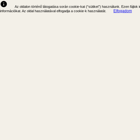
info
Az oldalon történő látogatása során cookie-kat (“sütiket”) használunk. Ezen fájlok
Elfogadom
információkat. Az oldal használatával elfogadja a cookie-k használatát.