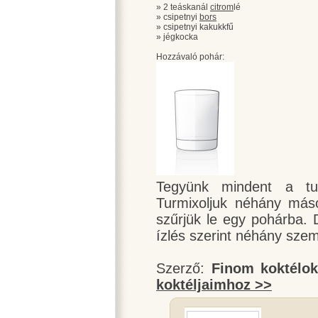
» 2 teáskanál
citrom
lé
» csipetnyi
bors
» csipetnyi kakukkfű
» jégkocka
Hozzávaló pohár:
Tegyünk mindent a tu
Turmixoljuk néhány máso
szűrjük le egy pohárba. 
ízlés szerint néhány szem
Szerző:
Finom koktélo
koktéljaimhoz >>