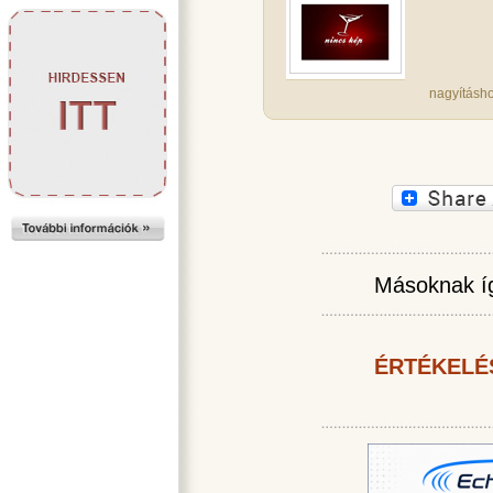
nagyításho
Másoknak íg
ÉRTÉKELÉ