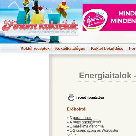
Koktél receptek
Koktélkatalógus
Koktél beküldése
Fó
Energiaitalok
Erőkoktél
» 3
paradicsom
» 4 nagy
spenót
levél
» 1 maréknyi vízi
torma
» 1-2 csepp szója és Worcester
szósz