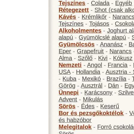
Tejszínes
-
Colada
-
Egyéb
Rétegezett
-
Shot (csak alk
Kávés
-
Krémlikőr
-
Narancs
Tejszínes
-
Tojásos
-
Csokol
Alkoholmentes
-
Joghurt a
alapú
-
Gyümölcslé alapú
-
Gyümölcsös
-
Ananász
-
B
Eper
-
Grapefruit
-
Narancs
Alma
-
Szőlő
-
Kivi
-
Kókusz
Nemzeti
-
Angol
-
Francia
-
USA
-
Hollandia
-
Ausztria -
-
Kuba
-
Mexikó
-
Brazília
-
Görög
-
Ausztrál
-
Dán
-
Eg
Ünnepi
-
Karácsony
-
Szilve
Advent
-
Mikulás
Sörös
-
Édes
-
Keserű
Bor és pezsgőkoktélok
-
V
és habzóbor
Melegitalok
-
Forró csokol
Sörös