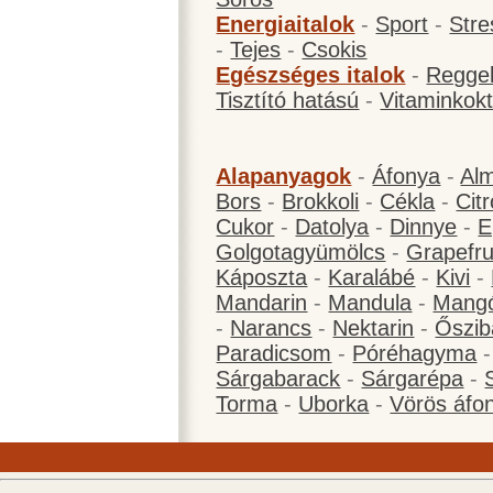
Energiaitalok
-
Sport
-
Stre
-
Tejes
-
Csokis
Egészséges italok
-
Reggel
Tisztító hatású
-
Vitaminkokt
Alapanyagok
-
Áfonya
-
Al
Bors
-
Brokkoli
-
Cékla
-
Cit
Cukor
-
Datolya
-
Dinnye
-
E
Golgotagyümölcs
-
Grapefru
Káposzta
-
Karalábé
-
Kivi
-
Mandarin
-
Mandula
-
Mang
-
Narancs
-
Nektarin
-
Őszib
Paradicsom
-
Póréhagyma
Sárgabarack
-
Sárgarépa
-
Torma
-
Uborka
-
Vörös áfo