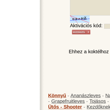
Aktivációs kód:
Ehhez a koktélhoz
Könnyű
-
Ananászleves
-
N
-
Grapefruitleves
-
Tojásos
Ütős - Shooter
-
Kezdőknek