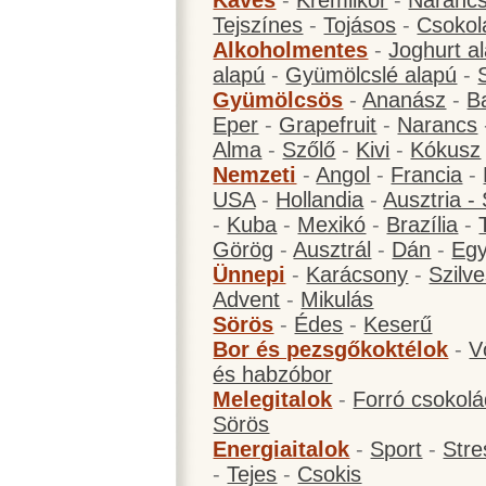
Kávés
-
Krémlikőr
-
Narancs
Tejszínes
-
Tojásos
-
Csokol
Alkoholmentes
-
Joghurt a
alapú
-
Gyümölcslé alapú
-
Gyümölcsös
-
Ananász
-
B
Eper
-
Grapefruit
-
Narancs
Alma
-
Szőlő
-
Kivi
-
Kókusz
Nemzeti
-
Angol
-
Francia
-
USA
-
Hollandia
-
Ausztria -
-
Kuba
-
Mexikó
-
Brazília
-
Görög
-
Ausztrál
-
Dán
-
Eg
Ünnepi
-
Karácsony
-
Szilve
Advent
-
Mikulás
Sörös
-
Édes
-
Keserű
Bor és pezsgőkoktélok
-
V
és habzóbor
Melegitalok
-
Forró csokol
Sörös
Energiaitalok
-
Sport
-
Stre
-
Tejes
-
Csokis