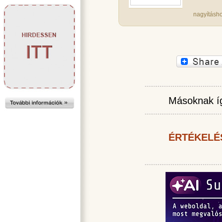
nagyításho
Másoknak íg
ÉRTÉKELÉ