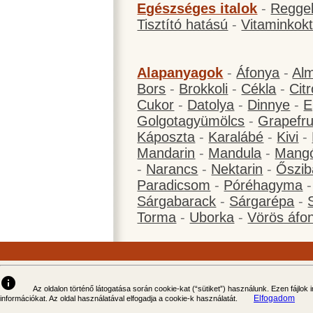
Egészséges italok
-
Reggel
Tisztító hatású
-
Vitaminkokt
Alapanyagok
-
Áfonya
-
Al
Bors
-
Brokkoli
-
Cékla
-
Cit
Cukor
-
Datolya
-
Dinnye
-
E
Golgotagyümölcs
-
Grapefru
Káposzta
-
Karalábé
-
Kivi
-
Mandarin
-
Mandula
-
Mang
-
Narancs
-
Nektarin
-
Őszib
Paradicsom
-
Póréhagyma
Sárgabarack
-
Sárgarépa
-
Torma
-
Uborka
-
Vörös áfo
info
Az oldalon történő látogatása során cookie-kat (“sütiket”) használunk. Ezen fájlok
Elfogadom
információkat. Az oldal használatával elfogadja a cookie-k használatát.