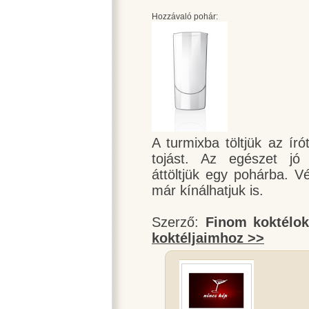
Hozzávaló pohár:
A turmixba töltjük az ír
tojást. Az egészet jó 
áttöltjük egy pohárba. V
már kínálhatjuk is.
Szerző:
Finom koktélo
koktéljaimhoz >>