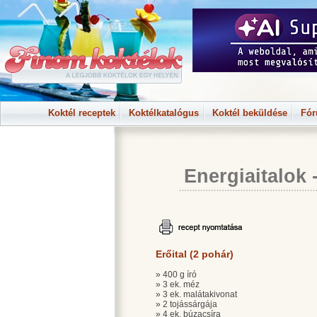
Koktél receptek
Koktélkatalógus
Koktél beküldése
Fó
Energiaitalok
Erőital (2 pohár)
» 400 g író
» 3 ek. méz
» 3 ek. malátakivonat
» 2 tojássárgája
» 4 ek. búzacsíra