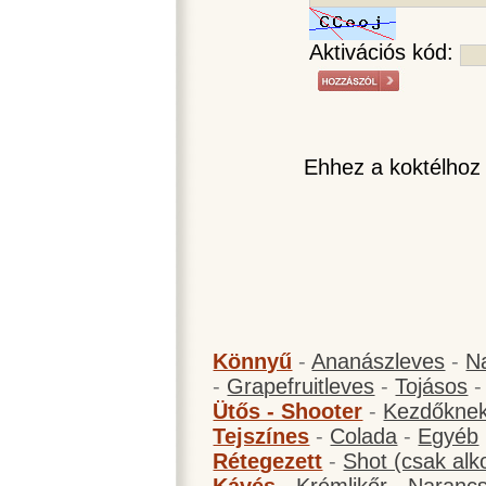
Aktivációs kód:
Ehhez a koktélhoz
Könnyű
-
Ananászleves
-
N
-
Grapefruitleves
-
Tojásos
Ütős - Shooter
-
Kezdőknek
Tejszínes
-
Colada
-
Egyéb
Rétegezett
-
Shot (csak alk