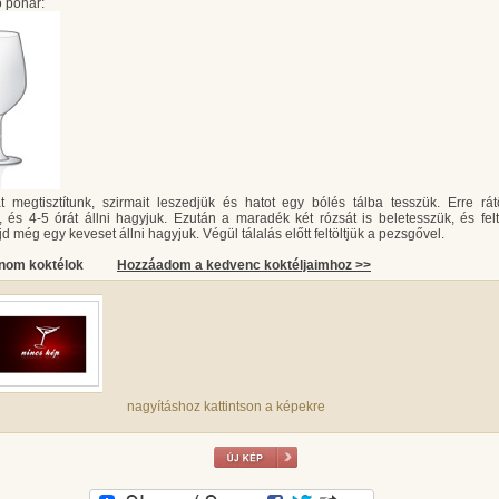
 pohár:
t megtisztítunk, szirmait leszedjük és hatot egy bólés tálba tesszük. Erre rát
, és 4-5 órát állni hagyjuk. Ezután a maradék két rózsát is beletesszük, és felt
jd még egy keveset állni hagyjuk. Végül tálalás előtt feltöltjük a pezsgővel.
inom koktélok
Hozzáadom a kedvenc koktéljaimhoz >>
nagyításhoz kattintson a képekre