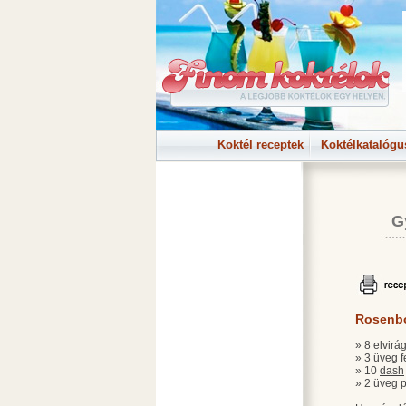
Koktél receptek
Koktélkatalógu
G
Rosenbo
» 8 elvirá
» 3 üveg 
» 10
dash
» 2 üveg 