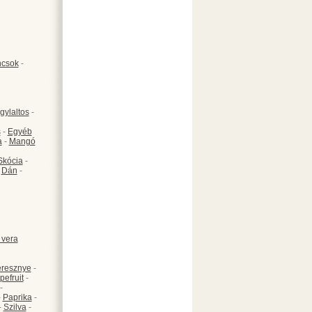
csok
-
gylaltos
-
s
-
Egyéb
a
-
Mangó
Skócia
-
-
Dán
-
 vera
resznye
-
pefruit
-
-
-
Paprika
-
-
Szilva
-