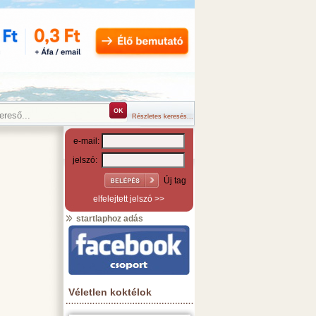
Részletes keresés...
e-mail:
jelszó:
Új tag
elfelejtett jelszó >>
startlaphoz adás
Véletlen koktélok