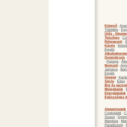
Könnyű
-
Anan
Többféle
-
Egy
Ütős - Shoote
Tejszínes
-
Co
Rétegezett
-
S
Kávés
-
Kréml
Egyéb
Alkoholmente
Gyümölcsös
-
Papaya
-
Áfo
Nemzeti
-
Ang
Jamaica
-
Bah
Egyéb
Ünnepi
-
Kará
Sörös
-
Édes
Bor és pezsg
Melegitalok
-
Energiaitalok
Egészséges i
Alapanyagok
Csokoládé
-
C
Guava
-
Gyöm
Mandula
-
Ma
Paradicsom
-