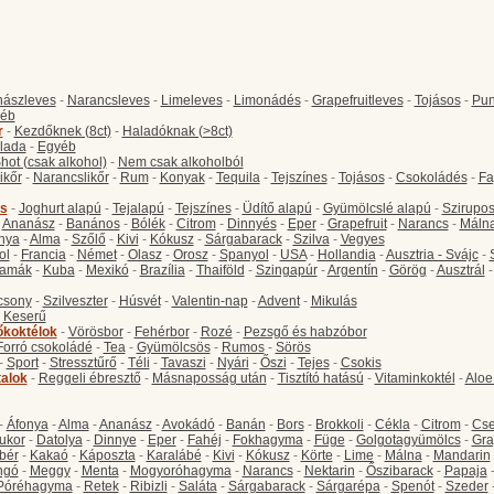
ászleves
-
Narancsleves
-
Limeleves
-
Limonádés
-
Grapefruitleves
-
Tojásos
-
Pun
éb
r
-
Kezdőknek (8ct)
-
Haladóknak (>8ct)
lada
-
Egyéb
hot (csak alkohol)
-
Nem csak alkoholból
ikőr
-
Narancslikőr
-
Rum
-
Konyak
-
Tequila
-
Tejszínes
-
Tojásos
-
Csokoládés
-
Fa
s
-
Joghurt alapú
-
Tejalapú
-
Tejszínes
-
Üdítő alapú
-
Gyümölcslé alapú
-
Szirupo
-
Ananász
-
Banános
-
Bólék
-
Citrom
-
Dinnyés
-
Eper
-
Grapefruit
-
Narancs
-
Máln
nya
-
Alma
-
Szőlő
-
Kivi
-
Kókusz
-
Sárgabarack
-
Szilva
-
Vegyes
ol
-
Francia
-
Német
-
Olasz
-
Orosz
-
Spanyol
-
USA
-
Hollandia
-
Ausztria - Svájc
-
amák
-
Kuba
-
Mexikó
-
Brazília
-
Thaiföld
-
Szingapúr
-
Argentín
-
Görög
-
Ausztrál
csony
-
Szilveszter
-
Húsvét
-
Valentin-nap
-
Advent
-
Mikulás
-
Keserű
őkoktélok
-
Vörösbor
-
Fehérbor
-
Rozé
-
Pezsgő és habzóbor
Forró csokoládé
-
Tea
-
Gyümölcsös
-
Rumos
-
Sörös
-
Sport
-
Stressztűrő
-
Téli
-
Tavaszi
-
Nyári
-
Őszi
-
Tejes
-
Csokis
talok
-
Reggeli ébresztő
-
Másnaposság után
-
Tisztító hatású
-
Vitaminkoktél
-
Aloe
-
Áfonya
-
Alma
-
Ananász
-
Avokádó
-
Banán
-
Bors
-
Brokkoli
-
Cékla
-
Citrom
-
Cse
ukor
-
Datolya
-
Dinnye
-
Eper
-
Fahéj
-
Fokhagyma
-
Füge
-
Golgotagyümölcs
-
Gra
bér
-
Kakaó
-
Káposzta
-
Karalábé
-
Kivi
-
Kókusz
-
Körte
-
Lime
-
Málna
-
Mandarin
ngó
-
Meggy
-
Menta
-
Mogyoróhagyma
-
Narancs
-
Nektarin
-
Őszibarack
-
Papaja
Póréhagyma
-
Retek
-
Ribizli
-
Saláta
-
Sárgabarack
-
Sárgarépa
-
Spenót
-
Szeder