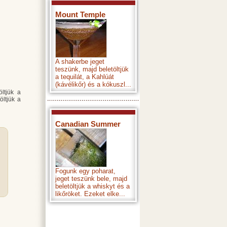
Mount Temple
A shakerbe jeget
teszünk, majd beletöltjük
a tequilát, a Kahlúát
(kávélikőr) és a kókuszl...
öltjük a
öltjük a
Canadian Summer
Fogunk egy poharat,
jeget teszünk bele, majd
beletöltjük a whiskyt és a
likőröket. Ezeket elke...