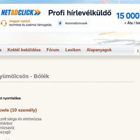
s
Koktél beküldése
Fórum
Lexikon
Alapanyagok
yümölcsös
-
Bólék
wle (10 személy)
gzott sárga és vörösrózsa
fehérbor
rózsavíz
pezsgő