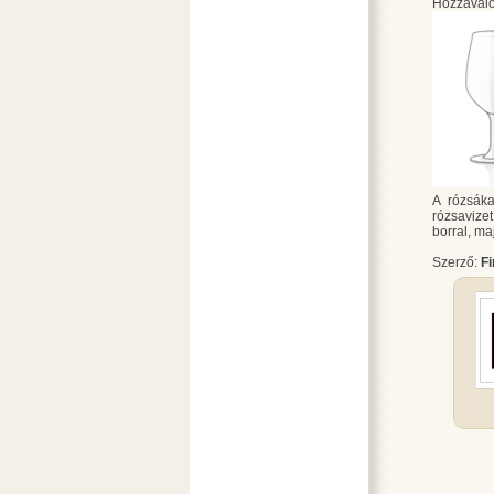
Hozzávaló
A rózsáka
rózsavizet
borral, ma
Szerző:
F