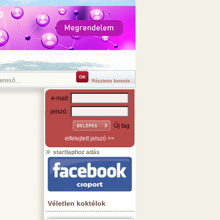
Részletes keresés...
e-mail:
jelszó:
Új tag
elfelejtett jelszó >>
startlaphoz adás
Véletlen koktélok