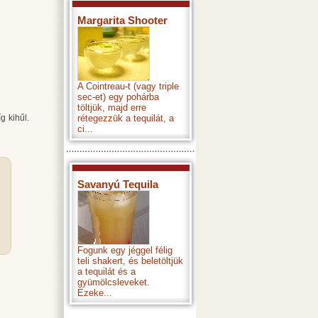
Margarita Shooter
A Cointreau-t (vagy triple
sec-et) egy pohárba
töltjük, majd erre
g kihűl.
rétegezzük a tequilát, a
ci...
Savanyú Tequila
Fogunk egy jéggel félig
teli shakert, és beletöltjük
a tequilát és a
gyümölcsleveket.
Ezeke...