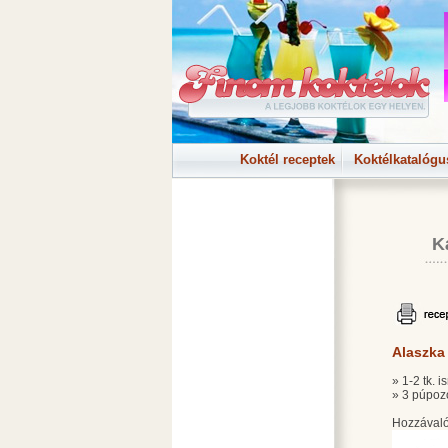
Koktél receptek
Koktélkatalógu
K
Alaszka
» 1-2 tk. i
» 3 púpozo
Hozzávaló