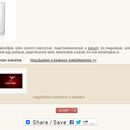
készítjük, ízlés szerint cukrozzuk, majd belekeverjük a
kakaó
t, és megvárjuk, amí
nk egy poharat, jeget teszünk bele, beleöntjük a kávét, és már kínálhatjuk is.
inom koktélok
Hozzáadom a kedvenc koktéljaimhoz >>
nagyításhoz kattintson a képekre