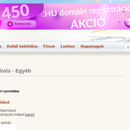
s
Koktél beküldése
Fórum
Lexikon
Alapanyagok
ávés
-
Egyéb
 kávé
sntant kávé
tt kanál instant
kakaó
 pohár: