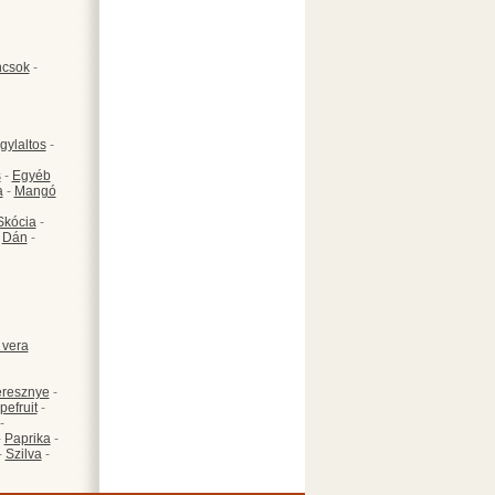
csok
-
gylaltos
-
s
-
Egyéb
a
-
Mangó
Skócia
-
-
Dán
-
 vera
resznye
-
pefruit
-
-
-
Paprika
-
-
Szilva
-