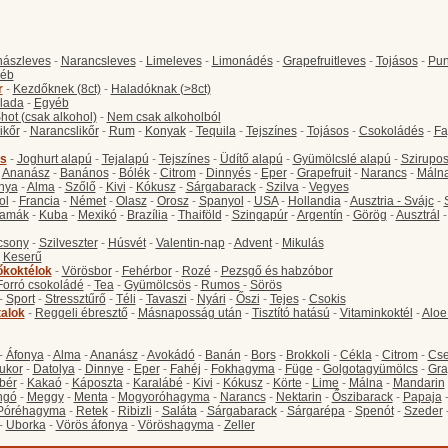
ászleves
-
Narancsleves
-
Limeleves
-
Limonádés
-
Grapefruitleves
-
Tojásos
-
Pun
éb
r
-
Kezdőknek (8ct)
-
Haladóknak (>8ct)
lada
-
Egyéb
hot (csak alkohol)
-
Nem csak alkoholból
ikőr
-
Narancslikőr
-
Rum
-
Konyak
-
Tequila
-
Tejszínes
-
Tojásos
-
Csokoládés
-
Fa
s
-
Joghurt alapú
-
Tejalapú
-
Tejszínes
-
Üdítő alapú
-
Gyümölcslé alapú
-
Szirupo
-
Ananász
-
Banános
-
Bólék
-
Citrom
-
Dinnyés
-
Eper
-
Grapefruit
-
Narancs
-
Máln
nya
-
Alma
-
Szőlő
-
Kivi
-
Kókusz
-
Sárgabarack
-
Szilva
-
Vegyes
ol
-
Francia
-
Német
-
Olasz
-
Orosz
-
Spanyol
-
USA
-
Hollandia
-
Ausztria - Svájc
-
amák
-
Kuba
-
Mexikó
-
Brazília
-
Thaiföld
-
Szingapúr
-
Argentín
-
Görög
-
Ausztrál
csony
-
Szilveszter
-
Húsvét
-
Valentin-nap
-
Advent
-
Mikulás
-
Keserű
őkoktélok
-
Vörösbor
-
Fehérbor
-
Rozé
-
Pezsgő és habzóbor
Forró csokoládé
-
Tea
-
Gyümölcsös
-
Rumos
-
Sörös
-
Sport
-
Stressztűrő
-
Téli
-
Tavaszi
-
Nyári
-
Őszi
-
Tejes
-
Csokis
talok
-
Reggeli ébresztő
-
Másnaposság után
-
Tisztító hatású
-
Vitaminkoktél
-
Aloe
-
Áfonya
-
Alma
-
Ananász
-
Avokádó
-
Banán
-
Bors
-
Brokkoli
-
Cékla
-
Citrom
-
Cse
ukor
-
Datolya
-
Dinnye
-
Eper
-
Fahéj
-
Fokhagyma
-
Füge
-
Golgotagyümölcs
-
Gra
bér
-
Kakaó
-
Káposzta
-
Karalábé
-
Kivi
-
Kókusz
-
Körte
-
Lime
-
Málna
-
Mandarin
ngó
-
Meggy
-
Menta
-
Mogyoróhagyma
-
Narancs
-
Nektarin
-
Őszibarack
-
Papaja
Póréhagyma
-
Retek
-
Ribizli
-
Saláta
-
Sárgabarack
-
Sárgarépa
-
Spenót
-
Szeder
-
Uborka
-
Vörös áfonya
-
Vöröshagyma
-
Zeller