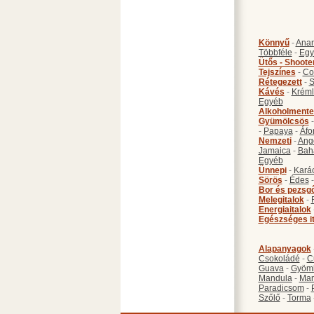
Könnyű
-
Anan
Többféle
-
Egy
Ütős - Shoote
Tejszínes
-
Co
Rétegezett
-
S
Kávés
-
Kréml
Egyéb
Alkoholmente
Gyümölcsös
-
Papaya
-
Áfo
Nemzeti
-
Ang
Jamaica
-
Bah
Egyéb
Ünnepi
-
Kará
Sörös
-
Édes
Bor és pezsg
Melegitalok
-
Energiaitalok
Egészséges i
Alapanyagok
Csokoládé
-
C
Guava
-
Gyöm
Mandula
-
Ma
Paradicsom
-
Szőlő
-
Torma