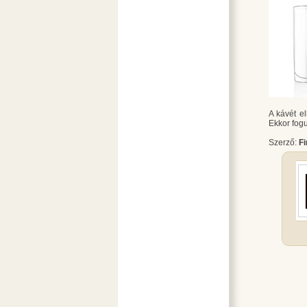
A kávét el
Ekkor fogu
Szerző:
F