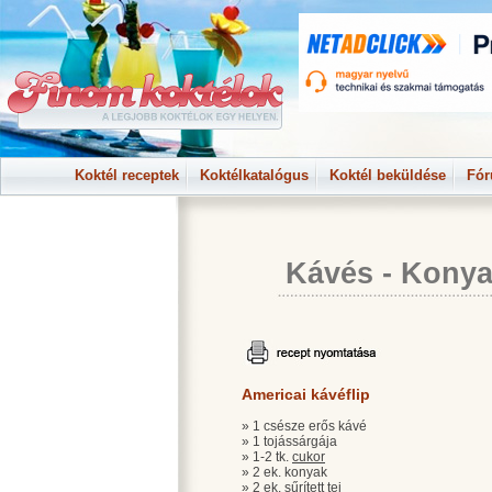
Koktél receptek
Koktélkatalógus
Koktél beküldése
Fó
Kávés
-
Konya
Americai kávéflip
» 1 csésze erős kávé
» 1 tojássárgája
» 1-2 tk.
cukor
» 2 ek. konyak
» 2 ek. sűrített tej