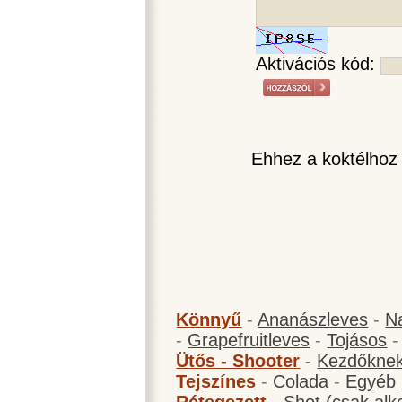
Aktivációs kód:
Ehhez a koktélhoz
Könnyű
-
Ananászleves
-
N
-
Grapefruitleves
-
Tojásos
Ütős - Shooter
-
Kezdőknek
Tejszínes
-
Colada
-
Egyéb