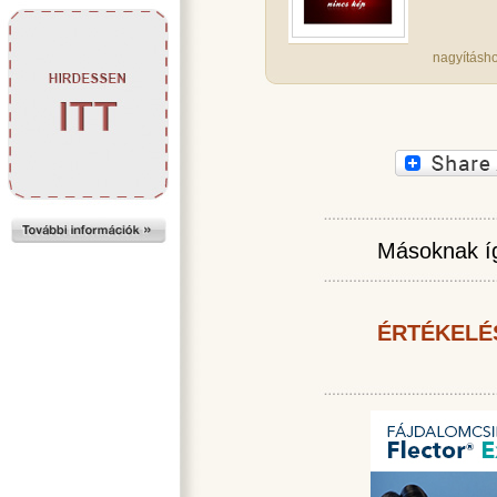
nagyításho
Másoknak íg
ÉRTÉKELÉ