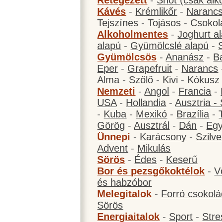
Rétegezett
-
Shot (csak alk
Kávés
-
Krémlikőr
-
Narancs
Tejszínes
-
Tojásos
-
Csokol
Alkoholmentes
-
Joghurt a
alapú
-
Gyümölcslé alapú
-
Gyümölcsös
-
Ananász
-
B
Eper
-
Grapefruit
-
Narancs
Alma
-
Szőlő
-
Kivi
-
Kókusz
Nemzeti
-
Angol
-
Francia
-
USA
-
Hollandia
-
Ausztria -
-
Kuba
-
Mexikó
-
Brazília
-
Görög
-
Ausztrál
-
Dán
-
Eg
Ünnepi
-
Karácsony
-
Szilve
Advent
-
Mikulás
Sörös
-
Édes
-
Keserű
Bor és pezsgőkoktélok
-
V
és habzóbor
Melegitalok
-
Forró csokol
Sörös
Energiaitalok
-
Sport
-
Stre