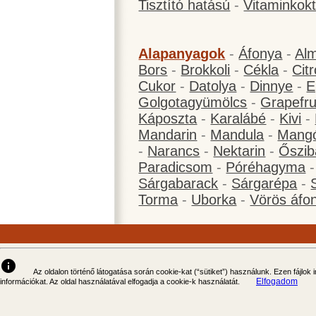
Tisztító hatású
-
Vitaminkokt
Alapanyagok
-
Áfonya
-
Al
Bors
-
Brokkoli
-
Cékla
-
Cit
Cukor
-
Datolya
-
Dinnye
-
E
Golgotagyümölcs
-
Grapefru
Káposzta
-
Karalábé
-
Kivi
-
Mandarin
-
Mandula
-
Mang
-
Narancs
-
Nektarin
-
Őszib
Paradicsom
-
Póréhagyma
Sárgabarack
-
Sárgarépa
-
Torma
-
Uborka
-
Vörös áfo
info
Az oldalon történő látogatása során cookie-kat (“sütiket”) használunk. Ezen fájlok
Elfogadom
információkat. Az oldal használatával elfogadja a cookie-k használatát.