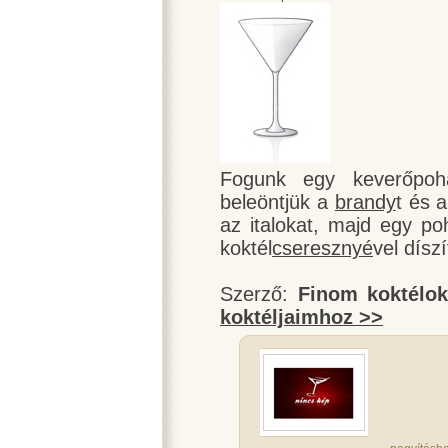
Fogunk egy keverőpoha
beleöntjük a
brandy
t és 
az italokat, majd egy poh
koktél
cseresznyé
vel díszí
Szerző:
Finom koktélo
koktéljaimhoz >>