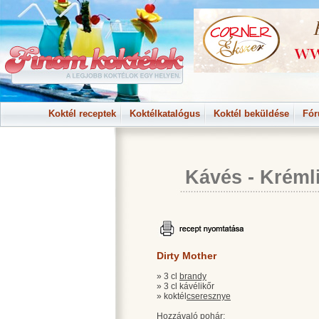
Koktél receptek
Koktélkatalógus
Koktél beküldése
Fó
Kávés
-
Kréml
Dirty Mother
» 3 cl
brandy
» 3 cl kávélikőr
» koktél
cseresznye
Hozzávaló pohár: