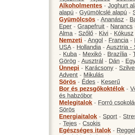
Alkoholmentes
-
Joghurt a
alapú
-
Gyümölcslé alapú
-
Gyümölcsös
-
Ananász
-
B
Eper
-
Grapefruit
-
Narancs
Alma
-
Szőlő
-
Kivi
-
Kókusz
Nemzeti
-
Angol
-
Francia
-
USA
-
Hollandia
-
Ausztria -
-
Kuba
-
Mexikó
-
Brazília
-
Görög
-
Ausztrál
-
Dán
-
Eg
Ünnepi
-
Karácsony
-
Szilve
Advent
-
Mikulás
Sörös
-
Édes
-
Keserű
Bor és pezsgőkoktélok
-
V
és habzóbor
Melegitalok
-
Forró csokol
Sörös
Energiaitalok
-
Sport
-
Stre
-
Tejes
-
Csokis
Egészséges italok
-
Reggel