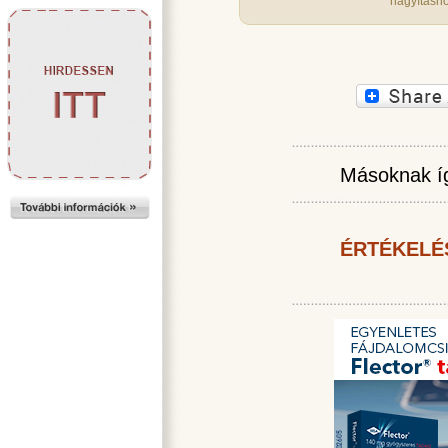
nagyításho
Másoknak íg
ÉRTÉKELÉ