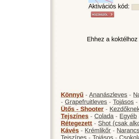
Aktivációs kód:
Ehhez a koktélhoz
Könnyű
-
Ananászleves
-
N
-
Grapefruitleves
-
Tojásos
Ütős - Shooter
-
Kezdőknek
Tejszínes
-
Colada
-
Egyéb
Rétegezett
-
Shot (csak alk
Kávés
-
Krémlikőr
-
Narancs
Tejszínes
-
Tojásos
-
Csokol