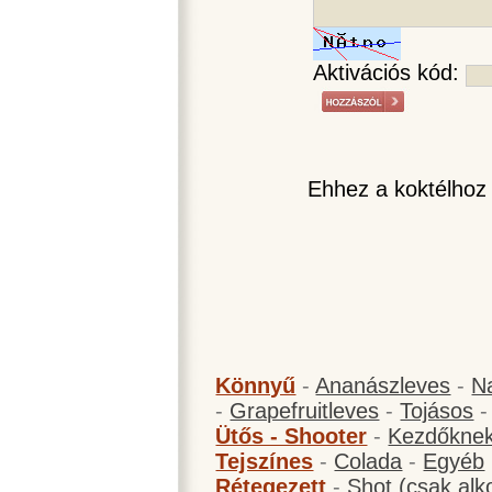
Aktivációs kód:
Ehhez a koktélhoz
Könnyű
-
Ananászleves
-
N
-
Grapefruitleves
-
Tojásos
Ütős - Shooter
-
Kezdőknek
Tejszínes
-
Colada
-
Egyéb
Rétegezett
-
Shot (csak alk