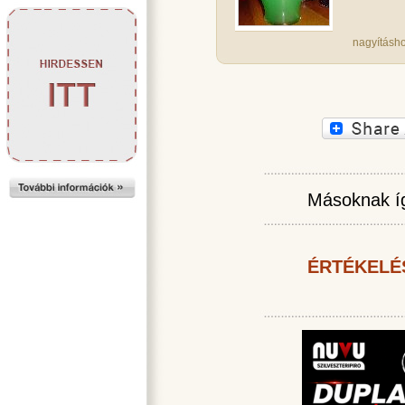
nagyításho
Másoknak íg
ÉRTÉKELÉ