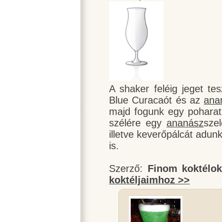
A shaker feléig jeget te
Blue Curacaót és az
ana
majd fogunk egy poharat 
szélére egy
ananász
szel
illetve keverőpálcát adun
is.
Szerző:
Finom koktélo
koktéljaimhoz >>