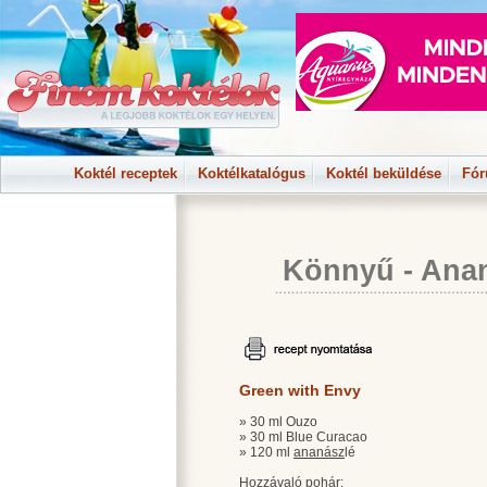
Koktél receptek
Koktélkatalógus
Koktél beküldése
Fó
Könnyű
-
Anan
Green with Envy
» 30 ml Ouzo
» 30 ml Blue Curacao
» 120 ml
ananász
lé
Hozzávaló pohár: