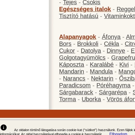
-
Tejes
-
Csokis
Egészséges italok
-
Reggel
Tisztító hatású
-
Vitaminkokt
Alapanyagok
-
Áfonya
-
Al
Bors
-
Brokkoli
-
Cékla
-
Cit
Cukor
-
Datolya
-
Dinnye
-
E
Golgotagyümölcs
-
Grapefru
Káposzta
-
Karalábé
-
Kivi
-
Mandarin
-
Mandula
-
Mang
-
Narancs
-
Nektarin
-
Őszib
Paradicsom
-
Póréhagyma
Sárgabarack
-
Sárgarépa
-
Torma
-
Uborka
-
Vörös áfo
info
Az oldalon történő látogatása során cookie-kat (“sütiket”) használunk. Ezen fájlok
Elfogadom
információkat. Az oldal használatával elfogadja a cookie-k használatát.