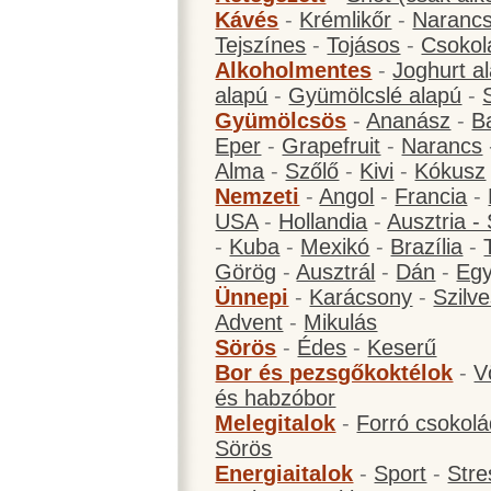
Kávés
-
Krémlikőr
-
Narancs
Tejszínes
-
Tojásos
-
Csokol
Alkoholmentes
-
Joghurt a
alapú
-
Gyümölcslé alapú
-
Gyümölcsös
-
Ananász
-
B
Eper
-
Grapefruit
-
Narancs
Alma
-
Szőlő
-
Kivi
-
Kókusz
Nemzeti
-
Angol
-
Francia
-
USA
-
Hollandia
-
Ausztria -
-
Kuba
-
Mexikó
-
Brazília
-
Görög
-
Ausztrál
-
Dán
-
Eg
Ünnepi
-
Karácsony
-
Szilve
Advent
-
Mikulás
Sörös
-
Édes
-
Keserű
Bor és pezsgőkoktélok
-
V
és habzóbor
Melegitalok
-
Forró csokol
Sörös
Energiaitalok
-
Sport
-
Stre