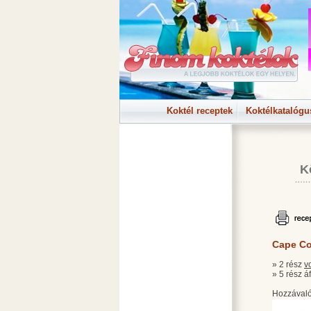
Koktél receptek
Koktélkatalógu
K
Cape C
» 2 rész
v
» 5 rész á
Hozzávaló