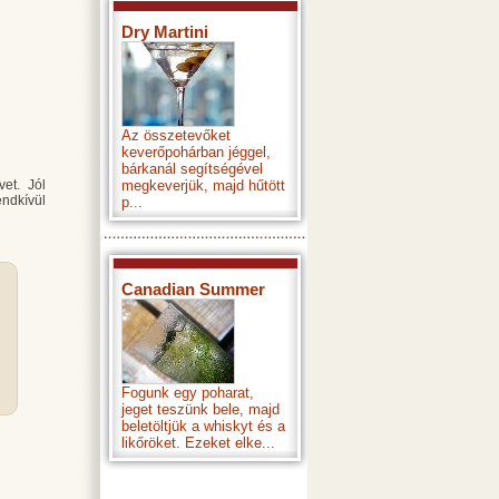
Dry Martini
Az összetevőket
keverőpohárban jéggel,
bárkanál segítségével
vet. Jól
megkeverjük, majd hűtött
endkívül
p...
Canadian Summer
Fogunk egy poharat,
jeget teszünk bele, majd
beletöltjük a whiskyt és a
likőröket. Ezeket elke...