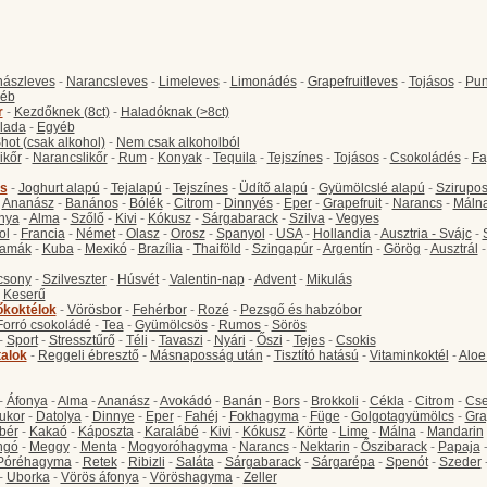
ászleves
-
Narancsleves
-
Limeleves
-
Limonádés
-
Grapefruitleves
-
Tojásos
-
Pun
éb
r
-
Kezdőknek (8ct)
-
Haladóknak (>8ct)
lada
-
Egyéb
hot (csak alkohol)
-
Nem csak alkoholból
ikőr
-
Narancslikőr
-
Rum
-
Konyak
-
Tequila
-
Tejszínes
-
Tojásos
-
Csokoládés
-
Fa
s
-
Joghurt alapú
-
Tejalapú
-
Tejszínes
-
Üdítő alapú
-
Gyümölcslé alapú
-
Szirupo
-
Ananász
-
Banános
-
Bólék
-
Citrom
-
Dinnyés
-
Eper
-
Grapefruit
-
Narancs
-
Máln
nya
-
Alma
-
Szőlő
-
Kivi
-
Kókusz
-
Sárgabarack
-
Szilva
-
Vegyes
ol
-
Francia
-
Német
-
Olasz
-
Orosz
-
Spanyol
-
USA
-
Hollandia
-
Ausztria - Svájc
-
amák
-
Kuba
-
Mexikó
-
Brazília
-
Thaiföld
-
Szingapúr
-
Argentín
-
Görög
-
Ausztrál
csony
-
Szilveszter
-
Húsvét
-
Valentin-nap
-
Advent
-
Mikulás
-
Keserű
őkoktélok
-
Vörösbor
-
Fehérbor
-
Rozé
-
Pezsgő és habzóbor
Forró csokoládé
-
Tea
-
Gyümölcsös
-
Rumos
-
Sörös
-
Sport
-
Stressztűrő
-
Téli
-
Tavaszi
-
Nyári
-
Őszi
-
Tejes
-
Csokis
talok
-
Reggeli ébresztő
-
Másnaposság után
-
Tisztító hatású
-
Vitaminkoktél
-
Aloe
-
Áfonya
-
Alma
-
Ananász
-
Avokádó
-
Banán
-
Bors
-
Brokkoli
-
Cékla
-
Citrom
-
Cse
ukor
-
Datolya
-
Dinnye
-
Eper
-
Fahéj
-
Fokhagyma
-
Füge
-
Golgotagyümölcs
-
Gra
bér
-
Kakaó
-
Káposzta
-
Karalábé
-
Kivi
-
Kókusz
-
Körte
-
Lime
-
Málna
-
Mandarin
ngó
-
Meggy
-
Menta
-
Mogyoróhagyma
-
Narancs
-
Nektarin
-
Őszibarack
-
Papaja
Póréhagyma
-
Retek
-
Ribizli
-
Saláta
-
Sárgabarack
-
Sárgarépa
-
Spenót
-
Szeder
-
Uborka
-
Vörös áfonya
-
Vöröshagyma
-
Zeller