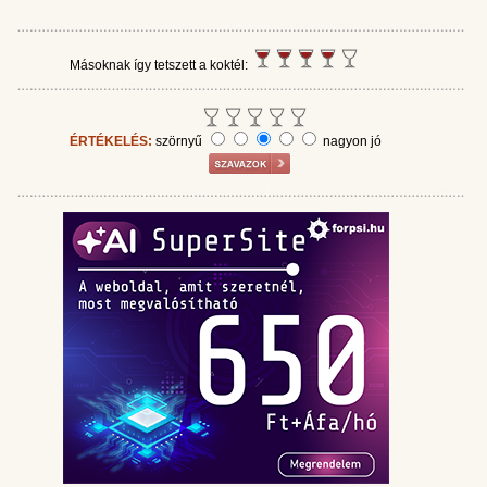
Másoknak így tetszett a koktél:
ÉRTÉKELÉS:
szörnyű
nagyon jó