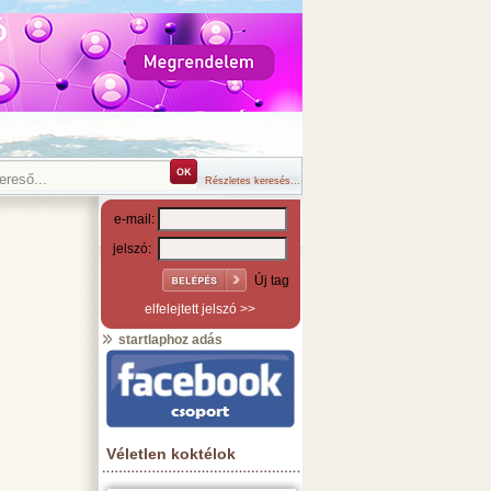
Részletes keresés...
e-mail:
jelszó:
Új tag
elfelejtett jelszó >>
startlaphoz adás
Véletlen koktélok