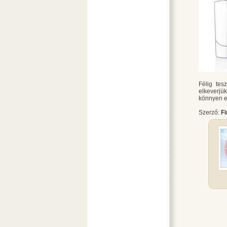
Félig tes
elkeverjü
könnyen el
Szerző:
F