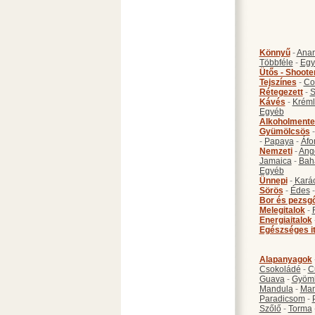
Könnyű
-
Anan
Többféle
-
Egy
Ütős - Shoote
Tejszínes
-
Co
Rétegezett
-
S
Kávés
-
Kréml
Egyéb
Alkoholmente
Gyümölcsös
-
Papaya
-
Áfo
Nemzeti
-
Ang
Jamaica
-
Bah
Egyéb
Ünnepi
-
Kará
Sörös
-
Édes
Bor és pezsg
Melegitalok
-
Energiaitalok
Egészséges i
Alapanyagok
Csokoládé
-
C
Guava
-
Gyöm
Mandula
-
Ma
Paradicsom
-
Szőlő
-
Torma