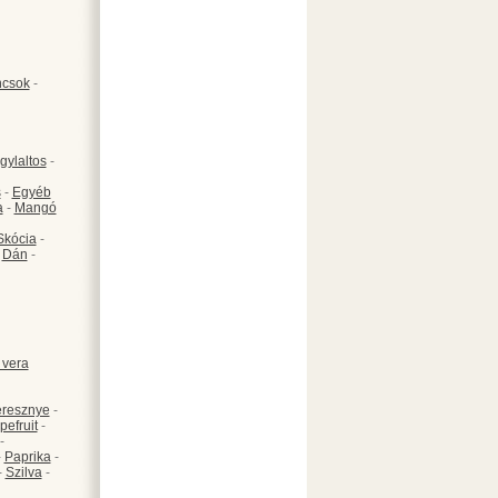
csok
-
gylaltos
-
s
-
Egyéb
a
-
Mangó
Skócia
-
-
Dán
-
 vera
resznye
-
pefruit
-
-
-
Paprika
-
-
Szilva
-