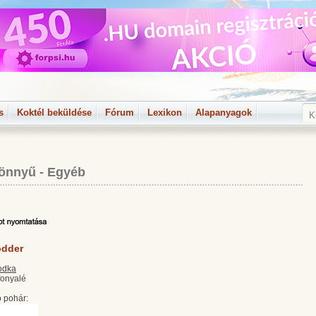
s
Koktél beküldése
Fórum
Lexikon
Alapanyagok
önnyű
-
Egyéb
odder
odka
fonyalé
 pohár: