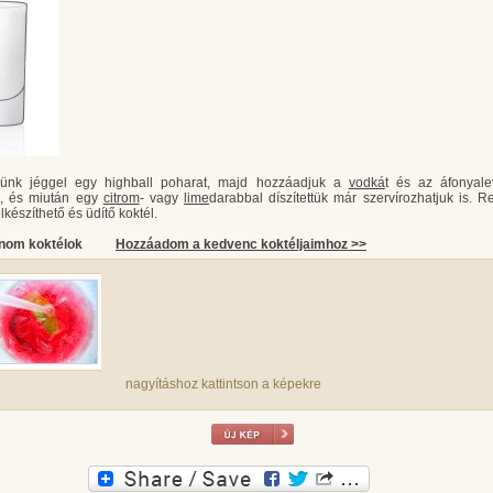
zünk jéggel egy highball poharat, majd hozzáadjuk a
vodká
t és az áfonyale
k, és miután egy
citrom
- vagy
lime
darabbal díszítettük már szervírozhatjuk is. R
készíthető és üdítő koktél.
inom koktélok
Hozzáadom a kedvenc koktéljaimhoz >>
nagyításhoz kattintson a képekre