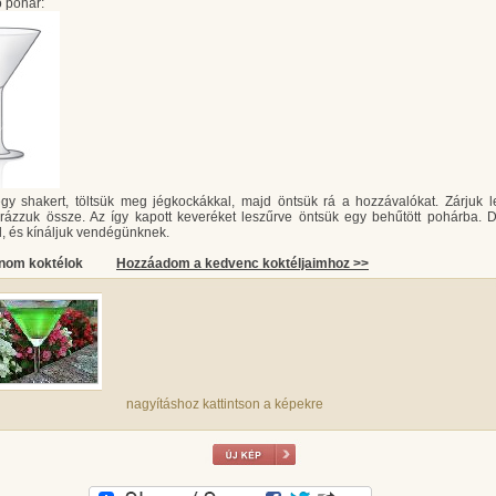
 pohár:
gy shakert, töltsük meg jégkockákkal, majd öntsük rá a hozzávalókat. Zárjuk l
rázzuk össze. Az így kapott keveréket leszűrve öntsük egy behűtött pohárba. D
l, és kínáljuk vendégünknek.
inom koktélok
Hozzáadom a kedvenc koktéljaimhoz >>
nagyításhoz kattintson a képekre