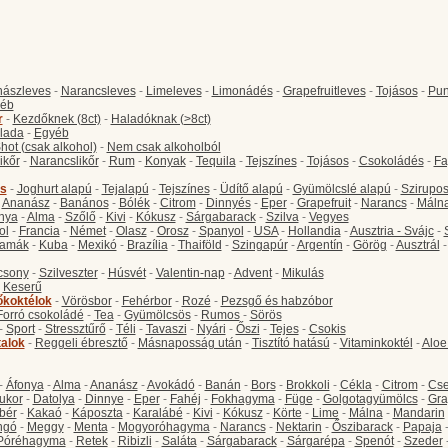
ászleves
-
Narancsleves
-
Limeleves
-
Limonádés
-
Grapefruitleves
-
Tojásos
-
Pun
éb
r
-
Kezdőknek (8ct)
-
Haladóknak (>8ct)
lada
-
Egyéb
hot (csak alkohol)
-
Nem csak alkoholból
ikőr
-
Narancslikőr
-
Rum
-
Konyak
-
Tequila
-
Tejszínes
-
Tojásos
-
Csokoládés
-
Fa
s
-
Joghurt alapú
-
Tejalapú
-
Tejszínes
-
Üdítő alapú
-
Gyümölcslé alapú
-
Szirupo
-
Ananász
-
Banános
-
Bólék
-
Citrom
-
Dinnyés
-
Eper
-
Grapefruit
-
Narancs
-
Máln
nya
-
Alma
-
Szőlő
-
Kivi
-
Kókusz
-
Sárgabarack
-
Szilva
-
Vegyes
ol
-
Francia
-
Német
-
Olasz
-
Orosz
-
Spanyol
-
USA
-
Hollandia
-
Ausztria - Svájc
-
amák
-
Kuba
-
Mexikó
-
Brazília
-
Thaiföld
-
Szingapúr
-
Argentín
-
Görög
-
Ausztrál
csony
-
Szilveszter
-
Húsvét
-
Valentin-nap
-
Advent
-
Mikulás
-
Keserű
őkoktélok
-
Vörösbor
-
Fehérbor
-
Rozé
-
Pezsgő és habzóbor
Forró csokoládé
-
Tea
-
Gyümölcsös
-
Rumos
-
Sörös
-
Sport
-
Stressztűrő
-
Téli
-
Tavaszi
-
Nyári
-
Őszi
-
Tejes
-
Csokis
talok
-
Reggeli ébresztő
-
Másnaposság után
-
Tisztító hatású
-
Vitaminkoktél
-
Aloe
-
Áfonya
-
Alma
-
Ananász
-
Avokádó
-
Banán
-
Bors
-
Brokkoli
-
Cékla
-
Citrom
-
Cse
ukor
-
Datolya
-
Dinnye
-
Eper
-
Fahéj
-
Fokhagyma
-
Füge
-
Golgotagyümölcs
-
Gra
bér
-
Kakaó
-
Káposzta
-
Karalábé
-
Kivi
-
Kókusz
-
Körte
-
Lime
-
Málna
-
Mandarin
ngó
-
Meggy
-
Menta
-
Mogyoróhagyma
-
Narancs
-
Nektarin
-
Őszibarack
-
Papaja
Póréhagyma
-
Retek
-
Ribizli
-
Saláta
-
Sárgabarack
-
Sárgarépa
-
Spenót
-
Szeder