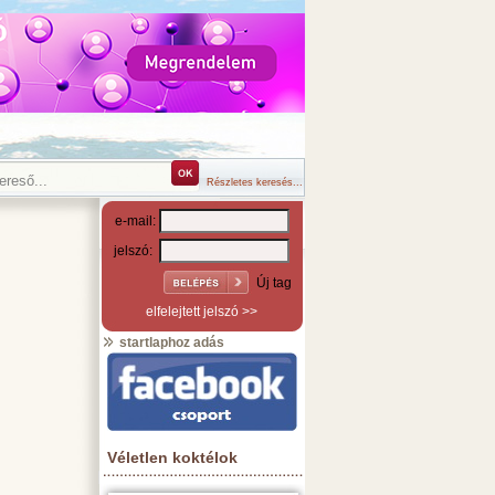
Részletes keresés...
e-mail:
jelszó:
Új tag
elfelejtett jelszó >>
startlaphoz adás
Véletlen koktélok