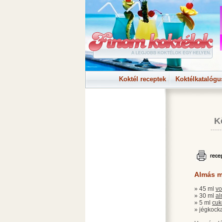
Koktél receptek
Koktélkatalógu
K
Almás m
» 45 ml
v
» 30 ml
a
» 5 ml
cuk
» jégkock