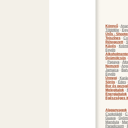
Könnyű
-
Anan
Többféle
-
Egy
Ütős - Shoote
Tejszínes
-
Co
Rétegezett
-
S
Kávés
-
Kréml
Egyéb
Alkoholmente
Gyümölcsös
-
Papaya
-
Áfo
Nemzeti
-
Ang
Jamaica
-
Bah
Egyéb
Ünnepi
-
Kará
Sörös
-
Édes
Bor és pezsg
Melegitalok
-
Energiaitalok
Egészséges i
Alapanyagok
Csokoládé
-
C
Guava
-
Gyöm
Mandula
-
Ma
Paradicsom
-