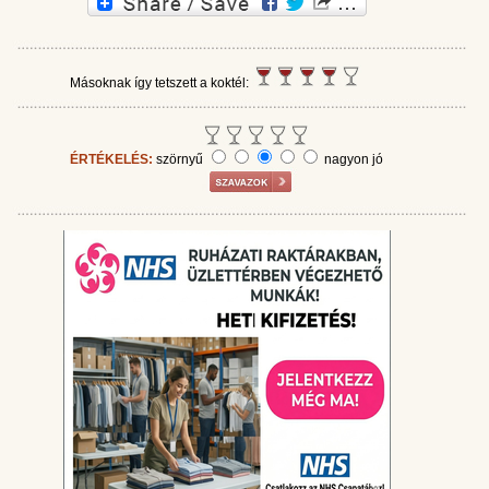
Másoknak így tetszett a koktél:
ÉRTÉKELÉS:
szörnyű
nagyon jó