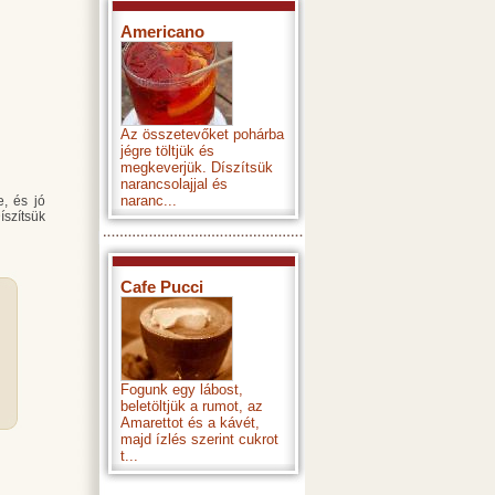
Americano
Az összetevőket pohárba
jégre töltjük és
megkeverjük. Díszítsük
narancsolajjal és
naranc...
e, és jó
íszítsük
Cafe Pucci
Fogunk egy lábost,
beletöltjük a rumot, az
Amarettot és a kávét,
majd ízlés szerint cukrot
t...