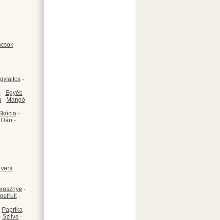
csok
-
gylaltos
-
s
-
Egyéb
a
-
Mangó
Skócia
-
-
Dán
-
 vera
resznye
-
pefruit
-
-
-
Paprika
-
-
Szilva
-