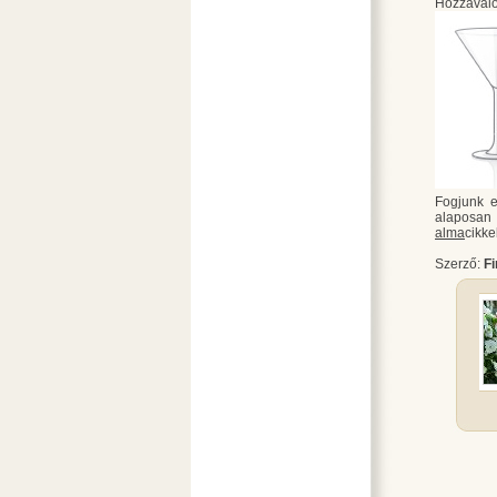
Hozzávaló
Fogjunk e
alaposan 
alma
cikke
Szerző:
F