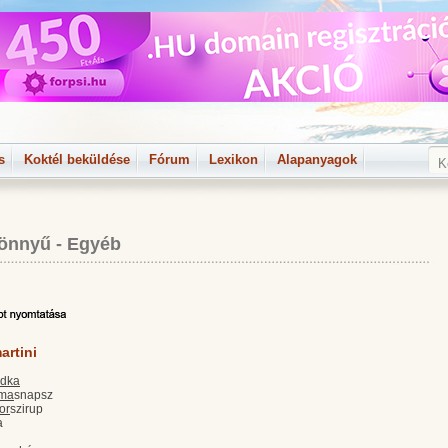
s
Koktél beküldése
Fórum
Lexikon
Alapanyagok
önnyű
-
Egyéb
artini
odka
lma
snapsz
or
szirup
a