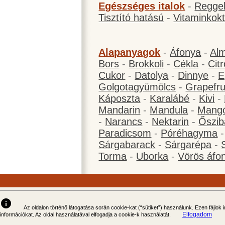
Egészséges italok
-
Reggel
Tisztító hatású
-
Vitaminkokt
Alapanyagok
-
Áfonya
-
Al
Bors
-
Brokkoli
-
Cékla
-
Cit
Cukor
-
Datolya
-
Dinnye
-
E
Golgotagyümölcs
-
Grapefru
Káposzta
-
Karalábé
-
Kivi
-
Mandarin
-
Mandula
-
Mang
-
Narancs
-
Nektarin
-
Őszib
Paradicsom
-
Póréhagyma
Sárgabarack
-
Sárgarépa
-
Torma
-
Uborka
-
Vörös áfo
info
Az oldalon történő látogatása során cookie-kat (“sütiket”) használunk. Ezen fájlok
Elfogadom
információkat. Az oldal használatával elfogadja a cookie-k használatát.