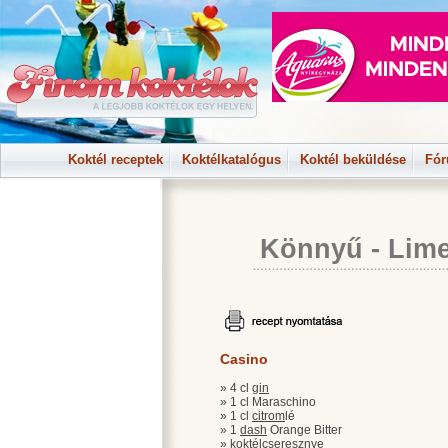
Koktél receptek
Koktélkatalógus
Koktél beküldése
Fó
Könnyű
-
Lime
Casino
» 4 cl
gin
» 1 cl Maraschino
» 1 cl
citrom
lé
» 1
dash
Orange Bitter
» koktél
cseresznye