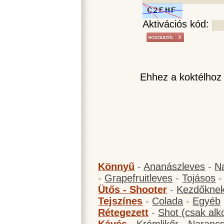
Aktivációs kód:
Ehhez a koktélhoz
Könnyű
-
Ananászleves
-
N
-
Grapefruitleves
-
Tojásos
Ütős - Shooter
-
Kezdőknek
Tejszínes
-
Colada
-
Egyéb
Rétegezett
-
Shot (csak alk