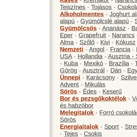
Kávés
-
Krémlikőr
-
Narancs
Tejszínes
-
Tojásos
-
Csokol
Alkoholmentes
-
Joghurt a
alapú
-
Gyümölcslé alapú
-
Gyümölcsös
-
Ananász
-
B
Eper
-
Grapefruit
-
Narancs
Alma
-
Szőlő
-
Kivi
-
Kókusz
Nemzeti
-
Angol
-
Francia
-
USA
-
Hollandia
-
Ausztria -
-
Kuba
-
Mexikó
-
Brazília
-
Görög
-
Ausztrál
-
Dán
-
Eg
Ünnepi
-
Karácsony
-
Szilve
Advent
-
Mikulás
Sörös
-
Édes
-
Keserű
Bor és pezsgőkoktélok
-
V
és habzóbor
Melegitalok
-
Forró csokol
Sörös
Energiaitalok
-
Sport
-
Stre
-
Tejes
-
Csokis