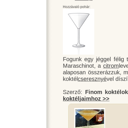
Hozzávaló pohár:
Fogunk egy jéggel félig t
Maraschinot, a
citrom
lev
alaposan összerázzuk, m
koktél
cseresznyé
vel díszí
Szerző:
Finom koktélo
koktéljaimhoz >>