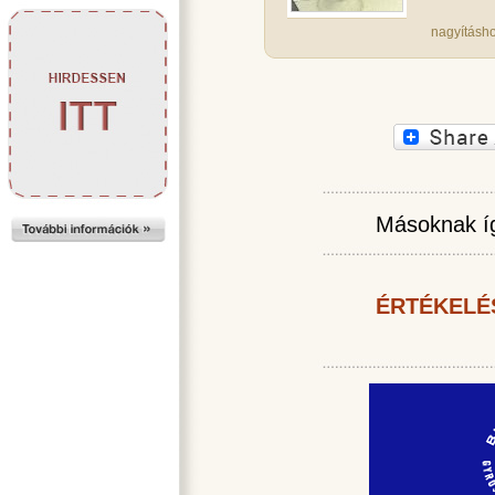
nagyításho
Másoknak íg
ÉRTÉKELÉ