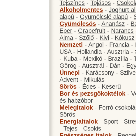
Tejszínes
-
Tojásos
-
Csokol
Alkoholmentes
-
Joghurt a
alapú
-
Gyümölcslé alapú
-
Gyümölcsös
-
Ananász
-
B
Eper
-
Grapefruit
-
Narancs
Alma
-
Szőlő
-
Kivi
-
Kókusz
Nemzeti
-
Angol
-
Francia
-
USA
-
Hollandia
-
Ausztria -
-
Kuba
-
Mexikó
-
Brazília
-
Görög
-
Ausztrál
-
Dán
-
Eg
Ünnepi
-
Karácsony
-
Szilve
Advent
-
Mikulás
Sörös
-
Édes
-
Keserű
Bor és pezsgőkoktélok
-
V
és habzóbor
Melegitalok
-
Forró csokol
Sörös
Energiaitalok
-
Sport
-
Stre
-
Tejes
-
Csokis
Egészséges italok
-
Reggel