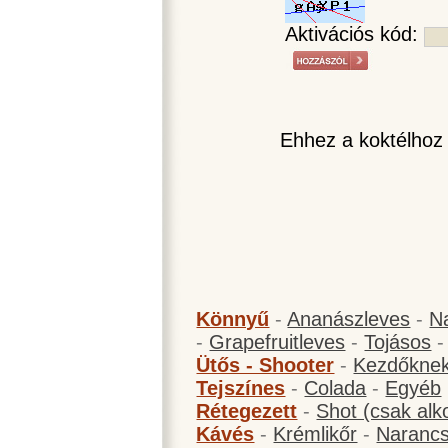
Aktivációs kód:
Ehhez a koktélhoz
Könnyű
-
Ananászleves
-
N
-
Grapefruitleves
-
Tojásos
Ütős - Shooter
-
Kezdőknek
Tejszínes
-
Colada
-
Egyéb
Rétegezett
-
Shot (csak alk
Kávés
-
Krémlikőr
-
Narancs