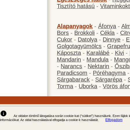
Tisztító hatású
-
Vitaminkokt
Alapanyagok
-
Áfonya
-
Al
Bors
-
Brokkoli
-
Cékla
-
Cit
Cukor
-
Datolya
-
Dinnye
-
E
Golgotagyümölcs
-
Grapefru
Káposzta
-
Karalábé
-
Kivi
-
Mandarin
-
Mandula
-
Mang
-
Narancs
-
Nektarin
-
Őszib
Paradicsom
-
Póréhagyma
Sárgabarack
-
Sárgarépa
-
Torma
-
Uborka
-
Vörös áfo
info
Az oldalon történő látogatása során cookie-kat (“sütiket”) használunk. Ezen fájlok
Elfogadom
információkat. Az oldal használatával elfogadja a cookie-k használatát.