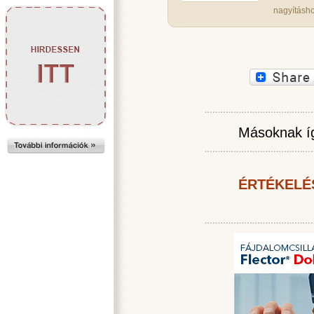
nagyításho
Másoknak íg
ÉRTÉKELÉ