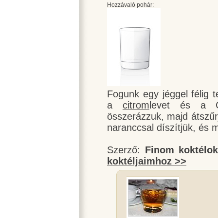
Hozzávaló pohár:
Fogunk egy jéggel félig te
a
citrom
levet és a C
összerázzuk, majd átszűrj
naranccsal díszítjük, és má
Szerző:
Finom koktélo
koktéljaimhoz >>