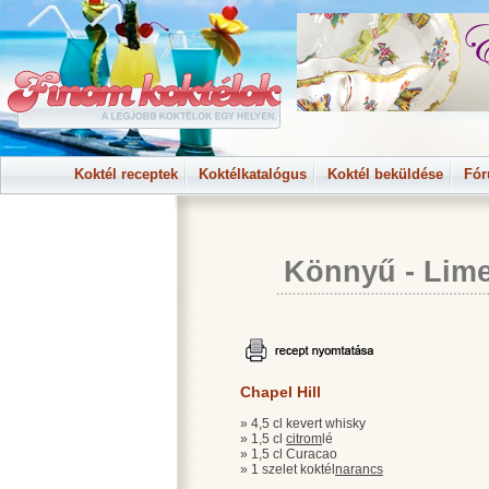
Koktél receptek
Koktélkatalógus
Koktél beküldése
Fó
Könnyű
-
Lime
Chapel Hill
» 4,5 cl kevert whisky
» 1,5 cl
citrom
lé
» 1,5 cl Curacao
» 1 szelet koktél
narancs