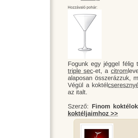
Hozzávaló pohár:
Fogunk egy jéggel félig t
triple sec
-et, a
citrom
lev
alaposan összerázzuk, ma
Végül a koktél
csereszny
az italt.
Szerző:
Finom koktélo
koktéljaimhoz >>