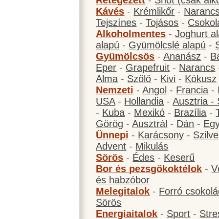
Rétegezett
-
Shot (csak alk
Kávés
-
Krémlikőr
-
Narancs
Tejszínes
-
Tojásos
-
Csokol
Alkoholmentes
-
Joghurt a
alapú
-
Gyümölcslé alapú
-
Gyümölcsös
-
Ananász
-
B
Eper
-
Grapefruit
-
Narancs
Alma
-
Szőlő
-
Kivi
-
Kókusz
Nemzeti
-
Angol
-
Francia
-
USA
-
Hollandia
-
Ausztria -
-
Kuba
-
Mexikó
-
Brazília
-
Görög
-
Ausztrál
-
Dán
-
Eg
Ünnepi
-
Karácsony
-
Szilve
Advent
-
Mikulás
Sörös
-
Édes
-
Keserű
Bor és pezsgőkoktélok
-
V
és habzóbor
Melegitalok
-
Forró csokol
Sörös
Energiaitalok
-
Sport
-
Stre