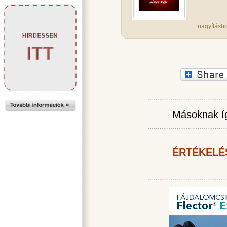
nagyításho
Másoknak íg
ÉRTÉKELÉ