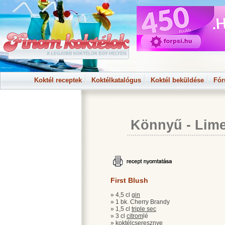
Koktél receptek
Koktélkatalógus
Koktél beküldése
Fó
Könnyű
-
Lime
First Blush
» 4,5 cl
gin
» 1 bk. Cherry Brandy
» 1,5 cl
triple sec
» 3 cl
citrom
lé
» koktél
cseresznye