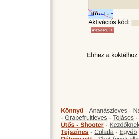
Aktivációs kód:
Ehhez a koktélhoz
Könnyű
-
Ananászleves
-
N
-
Grapefruitleves
-
Tojásos
Ütős - Shooter
-
Kezdőknek
Tejszínes
-
Colada
-
Egyéb