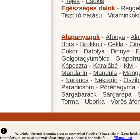
-
Tejes
-
Csokis
Egészséges italok
-
Reggel
Tisztító hatású
-
Vitaminkokt
Alapanyagok
-
Áfonya
-
Al
Bors
-
Brokkoli
-
Cékla
-
Cit
Cukor
-
Datolya
-
Dinnye
-
E
Golgotagyümölcs
-
Grapefru
Káposzta
-
Karalábé
-
Kivi
-
Mandarin
-
Mandula
-
Mang
-
Narancs
-
Nektarin
-
Őszib
Paradicsom
-
Póréhagyma
Sárgabarack
-
Sárgarépa
-
Torma
-
Uborka
-
Vörös áfo
info
Az oldalon történő látogatása során cookie-kat (“sütiket”) használunk. Ezen fájlok
Elfogadom
információkat. Az oldal használatával elfogadja a cookie-k használatát.