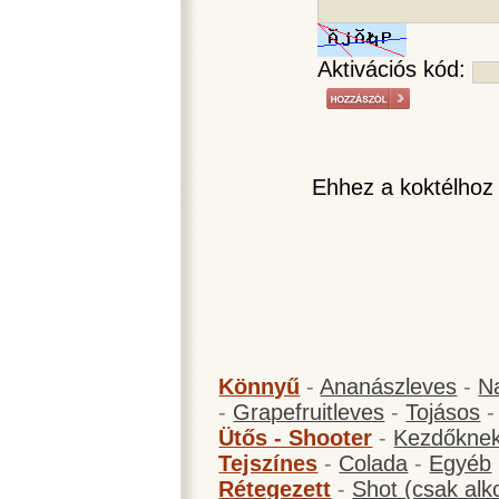
Aktivációs kód:
Ehhez a koktélhoz
Könnyű
-
Ananászleves
-
N
-
Grapefruitleves
-
Tojásos
Ütős - Shooter
-
Kezdőknek
Tejszínes
-
Colada
-
Egyéb
Rétegezett
-
Shot (csak alk