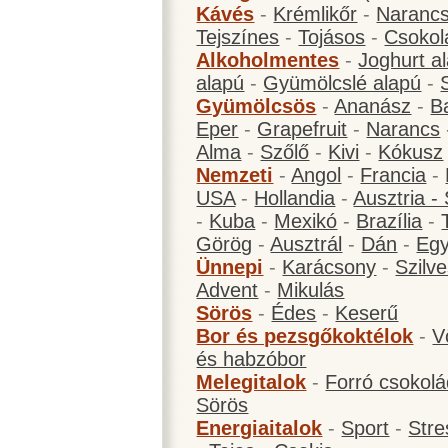
Kávés
-
Krémlikőr
-
Narancs
Tejszínes
-
Tojásos
-
Csokol
Alkoholmentes
-
Joghurt a
alapú
-
Gyümölcslé alapú
-
Gyümölcsös
-
Ananász
-
B
Eper
-
Grapefruit
-
Narancs
Alma
-
Szőlő
-
Kivi
-
Kókusz
Nemzeti
-
Angol
-
Francia
-
USA
-
Hollandia
-
Ausztria -
-
Kuba
-
Mexikó
-
Brazília
-
Görög
-
Ausztrál
-
Dán
-
Eg
Ünnepi
-
Karácsony
-
Szilve
Advent
-
Mikulás
Sörös
-
Édes
-
Keserű
Bor és pezsgőkoktélok
-
V
és habzóbor
Melegitalok
-
Forró csokol
Sörös
Energiaitalok
-
Sport
-
Stre