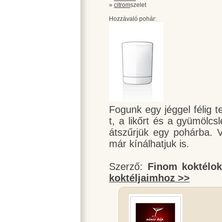
»
citrom
szelet
Hozzávaló pohár:
Fogunk egy jéggel félig te
t, a likőrt és a gyümölc
átszűrjük egy pohárba. V
már kínálhatjuk is.
Szerző:
Finom koktélo
koktéljaimhoz >>