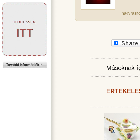
nagyításho
Másoknak íg
ÉRTÉKELÉ