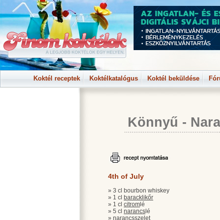
Koktél receptek
Koktélkatalógus
Koktél beküldése
Fó
Könnyű
-
Nara
4th of July
» 3 cl bourbon whiskey
» 1 cl
baracklikőr
» 1 cl
citrom
lé
» 5 cl
narancs
lé
»
narancs
szelet