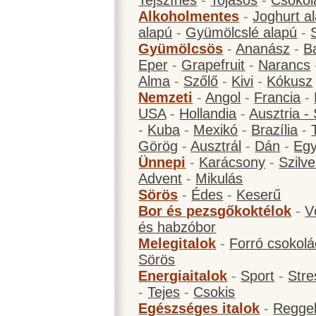
Tejszínes
-
Tojásos
-
Csokol
Alkoholmentes
-
Joghurt a
alapú
-
Gyümölcslé alapú
-
Gyümölcsös
-
Ananász
-
B
Eper
-
Grapefruit
-
Narancs
Alma
-
Szőlő
-
Kivi
-
Kókusz
Nemzeti
-
Angol
-
Francia
-
USA
-
Hollandia
-
Ausztria -
-
Kuba
-
Mexikó
-
Brazília
-
Görög
-
Ausztrál
-
Dán
-
Eg
Ünnepi
-
Karácsony
-
Szilve
Advent
-
Mikulás
Sörös
-
Édes
-
Keserű
Bor és pezsgőkoktélok
-
V
és habzóbor
Melegitalok
-
Forró csokol
Sörös
Energiaitalok
-
Sport
-
Stre
-
Tejes
-
Csokis
Egészséges italok
-
Reggel