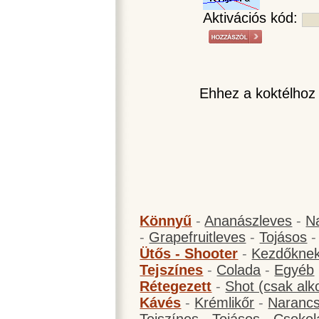
Aktivációs kód:
Ehhez a koktélhoz
Könnyű
-
Ananászleves
-
N
-
Grapefruitleves
-
Tojásos
Ütős - Shooter
-
Kezdőknek
Tejszínes
-
Colada
-
Egyéb
Rétegezett
-
Shot (csak alk
Kávés
-
Krémlikőr
-
Narancs