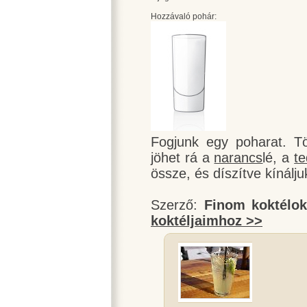
Hozzávaló pohár:
Fogjunk egy poharat. Töl
jöhet rá a
narancs
lé, a
te
össze, és díszítve kínálju
Szerző:
Finom koktélo
koktéljaimhoz >>