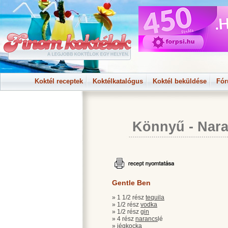
Koktél receptek
Koktélkatalógus
Koktél beküldése
Fó
Könnyű
-
Nara
Gentle Ben
» 1 1/2 rész
tequila
» 1/2 rész
vodka
» 1/2 rész
gin
» 4 rész
narancs
lé
» jégkocka