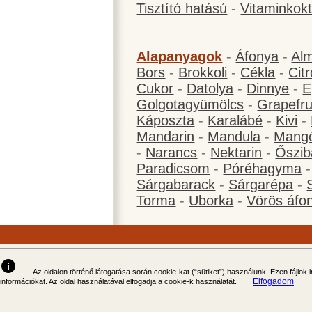
Tisztító hatású
-
Vitaminkokt
Alapanyagok
-
Áfonya
-
Al
Bors
-
Brokkoli
-
Cékla
-
Cit
Cukor
-
Datolya
-
Dinnye
-
E
Golgotagyümölcs
-
Grapefru
Káposzta
-
Karalábé
-
Kivi
-
Mandarin
-
Mandula
-
Mang
-
Narancs
-
Nektarin
-
Őszib
Paradicsom
-
Póréhagyma
Sárgabarack
-
Sárgarépa
-
Torma
-
Uborka
-
Vörös áfo
info
Az oldalon történő látogatása során cookie-kat (“sütiket”) használunk. Ezen fájlok
Elfogadom
információkat. Az oldal használatával elfogadja a cookie-k használatát.