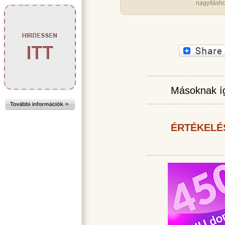
nagyításho
Másoknak íg
ÉRTÉKELÉ