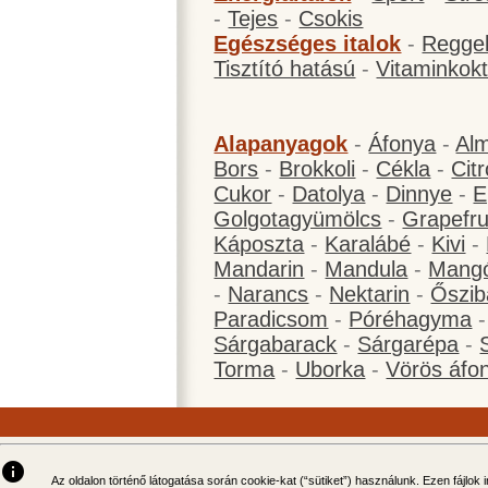
-
Tejes
-
Csokis
Egészséges italok
-
Reggel
Tisztító hatású
-
Vitaminkokt
Alapanyagok
-
Áfonya
-
Al
Bors
-
Brokkoli
-
Cékla
-
Cit
Cukor
-
Datolya
-
Dinnye
-
E
Golgotagyümölcs
-
Grapefru
Káposzta
-
Karalábé
-
Kivi
-
Mandarin
-
Mandula
-
Mang
-
Narancs
-
Nektarin
-
Őszib
Paradicsom
-
Póréhagyma
Sárgabarack
-
Sárgarépa
-
Torma
-
Uborka
-
Vörös áfo
info
Az oldalon történő látogatása során cookie-kat (“sütiket”) használunk. Ezen fájlok