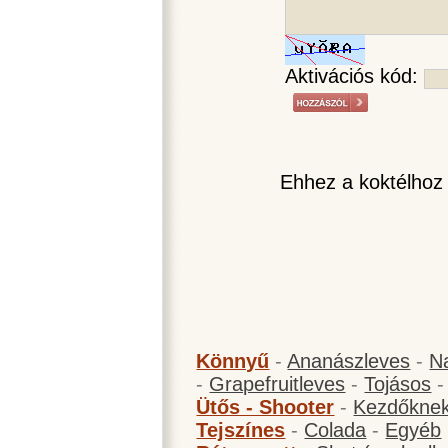
Aktivációs kód:
Ehhez a koktélhoz
Könnyű
-
Ananászleves
-
N
-
Grapefruitleves
-
Tojásos
Ütős - Shooter
-
Kezdőknek
Tejszínes
-
Colada
-
Egyéb