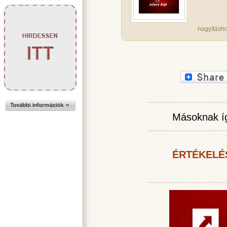
nagyításho
Másoknak íg
ÉRTÉKELÉ