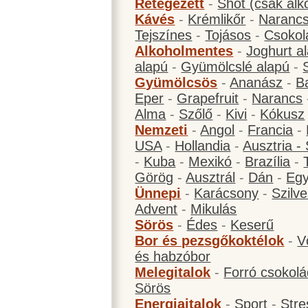
Rétegezett
-
Shot (csak alk
Kávés
-
Krémlikőr
-
Narancs
Tejszínes
-
Tojásos
-
Csokol
Alkoholmentes
-
Joghurt a
alapú
-
Gyümölcslé alapú
-
Gyümölcsös
-
Ananász
-
B
Eper
-
Grapefruit
-
Narancs
Alma
-
Szőlő
-
Kivi
-
Kókusz
Nemzeti
-
Angol
-
Francia
-
USA
-
Hollandia
-
Ausztria -
-
Kuba
-
Mexikó
-
Brazília
-
Görög
-
Ausztrál
-
Dán
-
Eg
Ünnepi
-
Karácsony
-
Szilve
Advent
-
Mikulás
Sörös
-
Édes
-
Keserű
Bor és pezsgőkoktélok
-
V
és habzóbor
Melegitalok
-
Forró csokol
Sörös
Energiaitalok
-
Sport
-
Stre