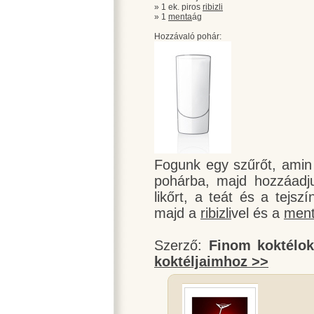
» 1 ek. piros
ribizli
» 1
menta
ág
Hozzávaló pohár:
Fogunk egy szűrőt, amin
pohárba, majd hozzáadju
likőrt, a teát és a tejsz
majd a
ribizli
vel és a
men
Szerző:
Finom koktélo
koktéljaimhoz >>