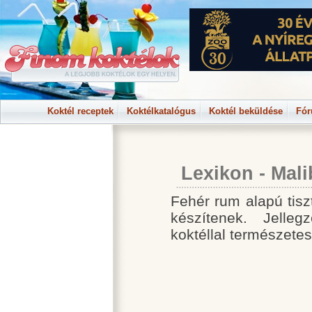
Koktél receptek
Koktélkatalógus
Koktél beküldése
Fó
Lexikon - Mal
Fehér rum alapú tisz
készítenek. Jelleg
koktéllal természete