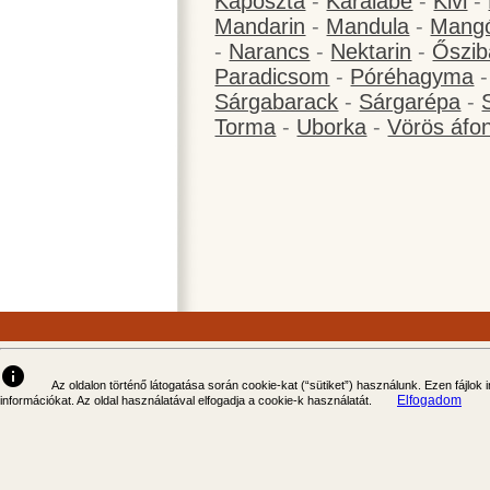
Káposzta
-
Karalábé
-
Kivi
-
Mandarin
-
Mandula
-
Mang
-
Narancs
-
Nektarin
-
Őszib
Paradicsom
-
Póréhagyma
Sárgabarack
-
Sárgarépa
-
Torma
-
Uborka
-
Vörös áfo
info
Az oldalon történő látogatása során cookie-kat (“sütiket”) használunk. Ezen fájlok
Elfogadom
információkat. Az oldal használatával elfogadja a cookie-k használatát.