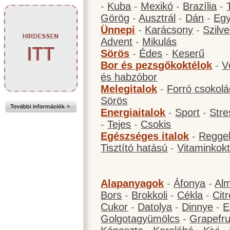
-
Kuba
-
Mexikó
-
Brazília
-
Görög
-
Ausztrál
-
Dán
-
Eg
Ünnepi
-
Karácsony
-
Szilve
Advent
-
Mikulás
Sörös
-
Édes
-
Keserű
Bor és pezsgőkoktélok
-
V
és habzóbor
Melegitalok
-
Forró csokol
Sörös
Energiaitalok
-
Sport
-
Stre
-
Tejes
-
Csokis
Egészséges italok
-
Reggel
Tisztító hatású
-
Vitaminkokt
Alapanyagok
-
Áfonya
-
Al
Bors
-
Brokkoli
-
Cékla
-
Cit
Cukor
-
Datolya
-
Dinnye
-
E
Golgotagyümölcs
-
Grapefru