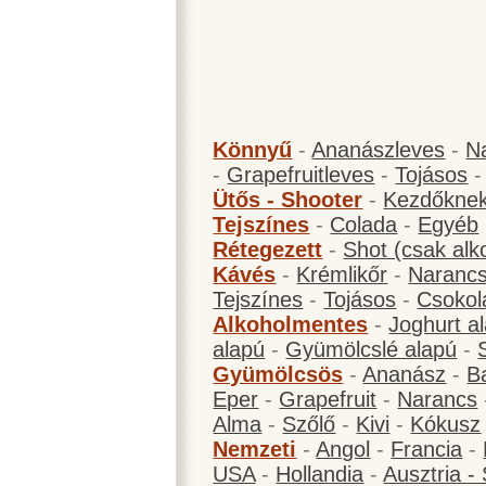
Könnyű
-
Ananászleves
-
N
-
Grapefruitleves
-
Tojásos
Ütős - Shooter
-
Kezdőknek
Tejszínes
-
Colada
-
Egyéb
Rétegezett
-
Shot (csak alk
Kávés
-
Krémlikőr
-
Narancs
Tejszínes
-
Tojásos
-
Csokol
Alkoholmentes
-
Joghurt a
alapú
-
Gyümölcslé alapú
-
Gyümölcsös
-
Ananász
-
B
Eper
-
Grapefruit
-
Narancs
Alma
-
Szőlő
-
Kivi
-
Kókusz
Nemzeti
-
Angol
-
Francia
-
USA
-
Hollandia
-
Ausztria -