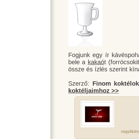
Fogjunk egy ír kávéspoh
bele a
kakaó
t (forrócsok
össze és ízlés szerint kíná
Szerző:
Finom koktélo
koktéljaimhoz >>
nagyításho