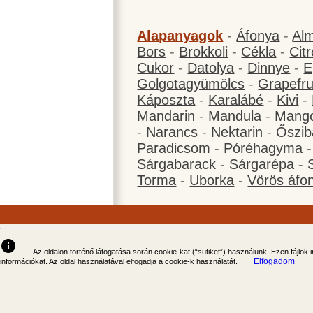
Alapanyagok
-
Áfonya
-
Al
Bors
-
Brokkoli
-
Cékla
-
Cit
Cukor
-
Datolya
-
Dinnye
-
E
Golgotagyümölcs
-
Grapefru
Káposzta
-
Karalábé
-
Kivi
-
Mandarin
-
Mandula
-
Mang
-
Narancs
-
Nektarin
-
Őszib
Paradicsom
-
Póréhagyma
Sárgabarack
-
Sárgarépa
-
Torma
-
Uborka
-
Vörös áfo
info
Az oldalon történő látogatása során cookie-kat (“sütiket”) használunk. Ezen fájlok
Elfogadom
információkat. Az oldal használatával elfogadja a cookie-k használatát.