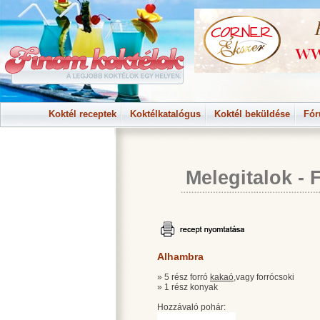
Koktél receptek
Koktélkatalógus
Koktél beküldése
Fó
Melegitalok
-
Alhambra
» 5 rész forró
kakaó
,vagy forrócsoki
» 1 rész konyak
Hozzávaló pohár: