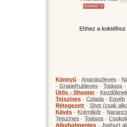
Ehhez a koktélhoz
Könnyű
-
Ananászleves
-
N
-
Grapefruitleves
-
Tojásos
Ütős - Shooter
-
Kezdőknek
Tejszínes
-
Colada
-
Egyéb
Rétegezett
-
Shot (csak alk
Kávés
-
Krémlikőr
-
Narancs
Tejszínes
-
Tojásos
-
Csokol
Alkoholmentes
-
Joghurt a