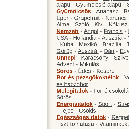
alapú
-
Gyümölcslé alapú
-
Gyümölcsös
-
Ananász
-
B
Eper
-
Grapefruit
-
Narancs
Alma
-
Szőlő
-
Kivi
-
Kókusz
Nemzeti
-
Angol
-
Francia
-
USA
-
Hollandia
-
Ausztria -
-
Kuba
-
Mexikó
-
Brazília
-
Görög
-
Ausztrál
-
Dán
-
Eg
Ünnepi
-
Karácsony
-
Szilve
Advent
-
Mikulás
Sörös
-
Édes
-
Keserű
Bor és pezsgőkoktélok
-
V
és habzóbor
Melegitalok
-
Forró csokol
Sörös
Energiaitalok
-
Sport
-
Stre
-
Tejes
-
Csokis
Egészséges italok
-
Reggel
Tisztító hatású
-
Vitaminkokt