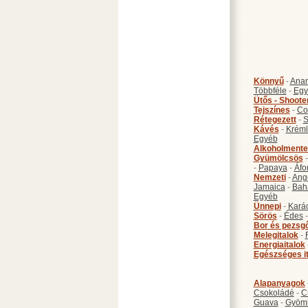
Könnyű
-
Anan
Többféle
-
Egy
Ütős - Shoote
Tejszínes
-
Co
Rétegezett
-
S
Kávés
-
Kréml
Egyéb
Alkoholmente
Gyümölcsös
-
Papaya
-
Áfo
Nemzeti
-
Ang
Jamaica
-
Bah
Egyéb
Ünnepi
-
Kará
Sörös
-
Édes
Bor és pezsg
Melegitalok
-
Energiaitalok
Egészséges i
Alapanyagok
Csokoládé
-
C
Guava
-
Gyöm