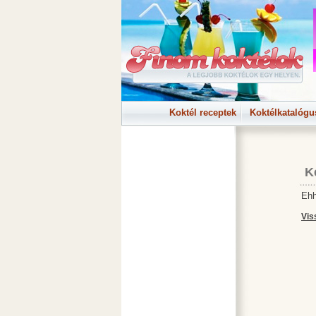
Koktél receptek
Koktélkatalógu
K
Ehh
Vis