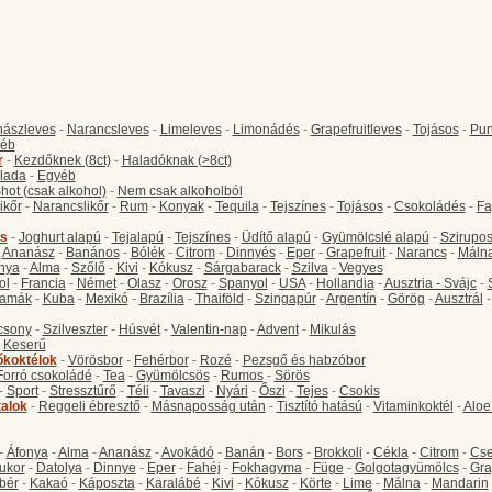
ászleves
-
Narancsleves
-
Limeleves
-
Limonádés
-
Grapefruitleves
-
Tojásos
-
Pun
éb
r
-
Kezdőknek (8ct)
-
Haladóknak (>8ct)
lada
-
Egyéb
hot (csak alkohol)
-
Nem csak alkoholból
ikőr
-
Narancslikőr
-
Rum
-
Konyak
-
Tequila
-
Tejszínes
-
Tojásos
-
Csokoládés
-
Fa
s
-
Joghurt alapú
-
Tejalapú
-
Tejszínes
-
Üdítő alapú
-
Gyümölcslé alapú
-
Szirupo
-
Ananász
-
Banános
-
Bólék
-
Citrom
-
Dinnyés
-
Eper
-
Grapefruit
-
Narancs
-
Máln
nya
-
Alma
-
Szőlő
-
Kivi
-
Kókusz
-
Sárgabarack
-
Szilva
-
Vegyes
ol
-
Francia
-
Német
-
Olasz
-
Orosz
-
Spanyol
-
USA
-
Hollandia
-
Ausztria - Svájc
-
amák
-
Kuba
-
Mexikó
-
Brazília
-
Thaiföld
-
Szingapúr
-
Argentín
-
Görög
-
Ausztrál
csony
-
Szilveszter
-
Húsvét
-
Valentin-nap
-
Advent
-
Mikulás
-
Keserű
őkoktélok
-
Vörösbor
-
Fehérbor
-
Rozé
-
Pezsgő és habzóbor
Forró csokoládé
-
Tea
-
Gyümölcsös
-
Rumos
-
Sörös
-
Sport
-
Stressztűrő
-
Téli
-
Tavaszi
-
Nyári
-
Őszi
-
Tejes
-
Csokis
talok
-
Reggeli ébresztő
-
Másnaposság után
-
Tisztító hatású
-
Vitaminkoktél
-
Aloe
-
Áfonya
-
Alma
-
Ananász
-
Avokádó
-
Banán
-
Bors
-
Brokkoli
-
Cékla
-
Citrom
-
Cse
ukor
-
Datolya
-
Dinnye
-
Eper
-
Fahéj
-
Fokhagyma
-
Füge
-
Golgotagyümölcs
-
Gra
bér
-
Kakaó
-
Káposzta
-
Karalábé
-
Kivi
-
Kókusz
-
Körte
-
Lime
-
Málna
-
Mandarin