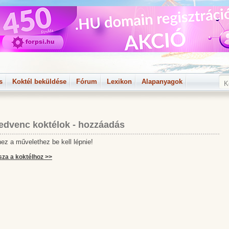
s
Koktél beküldése
Fórum
Lexikon
Alapanyagok
edvenc koktélok - hozzáadás
ez a művelethez be kell lépnie!
sza a koktélhoz >>