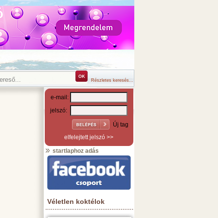
Részletes keresés...
e-mail:
jelszó:
Új tag
elfelejtett jelszó >>
startlaphoz adás
Véletlen koktélok