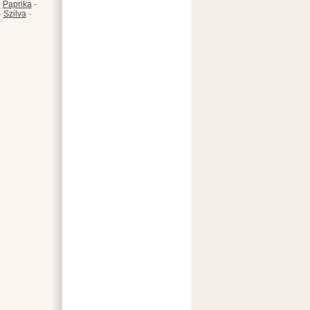
-
Paprika
-
-
Szilva
-