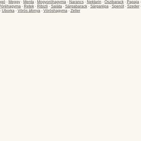
ngó
-
Meggy
-
Menta
-
Mogyoróhagyma
-
Narancs
-
Nektarin
-
Őszibarack
-
Papaja
Póréhagyma
-
Retek
-
Ribizli
-
Saláta
-
Sárgabarack
-
Sárgarépa
-
Spenót
-
Szeder
-
Uborka
-
Vörös áfonya
-
Vöröshagyma
-
Zeller