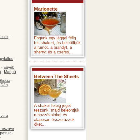
Marionette
csok
-
Fogunk egy jéggel félig
teli shakert, és beletöltjük
a rumot, a brandyt, a
sherryt és a cseres...
gylaltos
-
s
-
Egyéb
a
-
Mangó
Between The Sheets
Skócia
-
-
Dán
-
A shaker feléig jeget
teszünk, majd beleöntjük
a hozzávalókat és
 vera
alaposan összerázzuk
őket...
resznye
-
pefruit
-
-