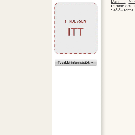
Mandula
-
Ma
Paradicsom
-
Szőlő
-
Torma